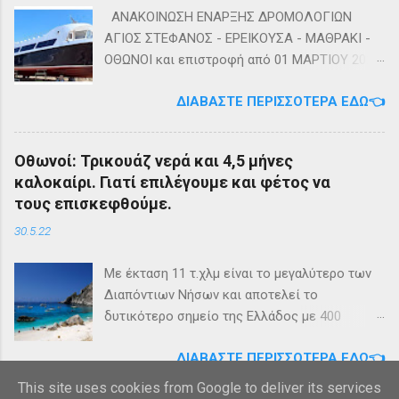
ΑΝΑΚΟΙΝΩΣΗ ΕΝΑΡΞΗΣ ΔΡΟΜΟΛΟΓΙΩΝ
ΑΓΙΟΣ ΣΤΕΦΑΝΟΣ - ΕΡΕΙΚΟΥΣΑ - ΜΑΘΡΑΚΙ -
ΟΘΩΝΟΙ και επιστροφή από 01 ΜΑΡΤΙΟΥ 2023
diapontia.gr Σας ενημερώνουμε ότι το πλοίο
ΔΙΑΒΆΣΤΕ ΠΕΡΙΣΣΌΤΕΡΑ ΕΔΏ👈
της εταιρίας μας, ΕΓ-ΔΡ ΒΑΜΟΣ, αναμένεται
να ξεκινήσει δρομολόγια στην γραμμή: ΑΓΙΟΣ
ΣΤΕΦΑΝΟΣ - ΕΡΕΙΚΟΥΣΑ - ΜΑΘΡΑΚΙ - ΟΘΩΝΟΙ
Οθωνοί: Τρικουάζ νερά και 4,5 μήνες
και επιστροφή με 3 δρομολόγια την εβδομάδα
καλοκαίρι. Γιατί επιλέγουμε και φέτος να
από 01/03/2023 Πηγή: chania-lines.com
τους επισκεφθούμε.
30.5.22
Με έκταση 11 τ.χλμ είναι το μεγαλύτερο των
Διαπόντιων Νήσων και αποτελεί το
δυτικότερο σημείο της Ελλάδος με 400
κατοίκους. Ο πληθυσμός του νησιού τους
ΔΙΑΒΆΣΤΕ ΠΕΡΙΣΣΌΤΕΡΑ ΕΔΏ👈
καλοκαιρινούς μήνες πολλαπλασιάζεται
καθώς κατακλύζεται από ντόπιους αλλά και
This site uses cookies from Google to deliver its services