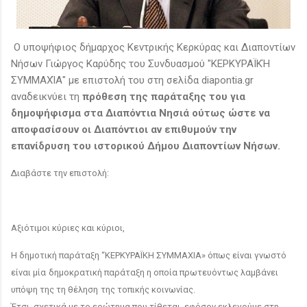
Ο υποψήφιος δήμαρχος Κεντρικής Κερκύρας και Διαποντίων
Νήσων Γιώργος Καρύδης του Συνδυασμού "ΚΕΡΚΥΡΑΪΚΉ
ΣΥΜΜΑΧΊΑ" με επιστολή του στη σελίδα diapontia.gr
αναδεικνύει τη
πρόθεση
της παράταξης του για
δημοψήφισμα στα Διαπόντια Νησιά ούτως ώστε να
αποφασίσουν οι Διαπόντιοι αν επιθυμούν την
επανίδρυση του ιστορικού Δήμου Διαποντίων Νήσων.
Διαβάστε την επιστολή:
Αξιότιμοι κύριες και κύριοι,
Η δημοτική παράταξη “ΚΕΡΚΥΡΑΪΚΗ ΣΥΜΜΑΧΙΑ» όπως είναι γνωστό
είναι μία
δημοκρατική παράταξη η οποία πρωτευόντως λαμβάνει
υπόψη της τη θέληση
της τοπικής κοινωνίας.
Έτσι, σχετικά με το ερώτημα που τίθεται, εφόσον εκλεγούμε στη