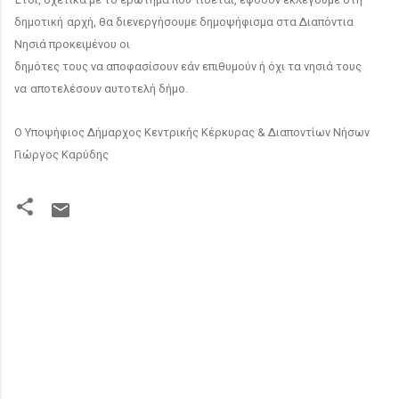
δημοτική
αρχή, θα διενεργήσουμε δημοψήφισμα στα Διαπόντια
Νησιά προκειμένου οι
δημότες τους να αποφασίσουν εάν επιθυμούν ή όχι τα νησιά τους
να
αποτελέσουν αυτοτελή δήμο.
Ο Υποψήφιος Δήμαρχος Κεντρικής Κέρκυρας & Διαποντίων Νήσων
Γιώργος Καρύδης
Σ
χ
ό
λ
ι
α