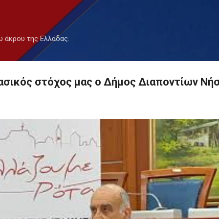
Μετάβαση στο κύριο περιεχόμενο
υ άκρου της Ελλάδας.
ασικός στόχος μας ο Δήμος Διαποντίων Νή