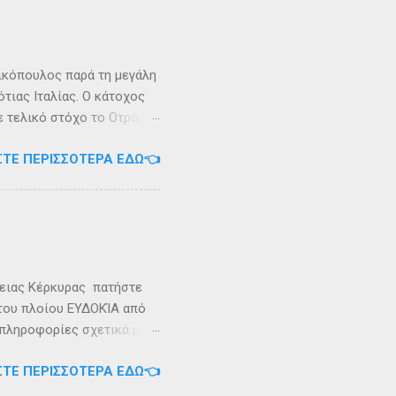
διο» του πολέμου ανάμεσα
 Καρυανδεύς γράφει :«Κατά
 η όνομα Σάσων». Ο
ικόπουλος παρά τη μεγάλη
τιας Ιταλίας. Ο κάτοχος
ε τελικό στόχο το Οτράντο
ι στις δύσκολες συνθήκες
ΣΤΕ ΠΕΡΙΣΣΌΤΕΡΑ ΕΔΏ👈
αγρίεψε και οι συνθήκες
καταιγίδες που
υνάμωσαν αναγκάζοντας
👉 Ακολουθήστε μας στο
ρειας Κέρκυρας πατήστε
 του πλοίου ΕΥΔΟΚΊΑ από
 πληροφορίες σχετικά με
ήστε στο τηλέφωνο:
ΣΤΕ ΠΕΡΙΣΣΌΤΕΡΑ ΕΔΏ👈
Εγγραφείτε στο