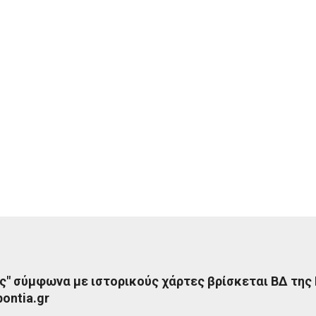
ς" σύμφωνα με ιστορικούς χάρτες βρίσκεται ΒΔ της
ontia.gr