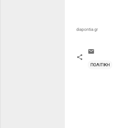
diapontia.gr
ΠΟΛΙΤΙΚΗ
Σ
χ
ό
λ
ι
α