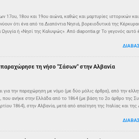
ων 17ου, 18ου και 19ου αιώνα, καθώς και μαρτυρίες ιστορικών κα
νύουν ότι ένα από τα Διαπόντια Νησιά, βορειοδυτικά της Κέρκυρας
 Ωγυγία ή «Νησί της Καλυψώς». Από diapontia.gr Το γεγονός αυτό
ογία και τη τοπική μυθιστορία των Διαποντίων Νήσων που αναφέ
ΔΙΑΒΆ
τα οι Οθωνοί ήταν το νησί της νύμφης Καλυψούς , κόρης του Άτλ
πηλιά. Σπηλιά Καλυψώς - Οθωνοί Η θέση της Σπηλιάς της Καλυψ
με το μύθο, ο Οδυσσέας την ερωτεύθηκε και έμεινε αιχμάλωτος ε
ς παραχώρησε τη νήσο "Σάσων" στην Αλβανία
 ονόμαζε το νησί Ὠγυγία , στο οποίο υπήρχε έντονη ευωδία από 
πάνω σε μία σχεδία, ναυάγησε και αφού πάλεψε με τα κύματα, βρέ
κων σημερινή Κέρκυρα . Ένα στοιχείο που δικαιώνει τον μύθο...
ι για την παραχώρηση με νόμο (με δύο μόλις άρθρα), από την ελλη
 που ανήκε στην Ελλάδα από το 1864 (με βάση το 2ο άρθρο της Σ
ρτίου 1864), στην Αλβανία, μετά από απαίτηση της Ιταλίας και τ
ΦΙΚΑ ΚΑΙ ΙΣΤΟΡΙΚΑ ΣΤΟΙΧΕΙΑ Η Σάσων είναι νησί που ανήκει, σήμ
ΔΙΑΒΆ
 της ονομασία είναι Sazan ή Sazani και η ιταλική της Saseno. Έχει
λη στρατηγική σημασία, καθώς βρίσκεται ανάμεσα στα στενά του Ο
ης Αυλώνας. Δεν έχει μόνιμους κατοίκους, τουλάχιστον επίσημα