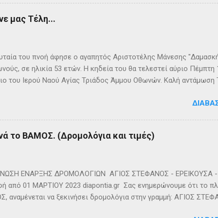
ε μας Τέλη...
ταία του πνοή άφησε ο αγαπητός Αριστοτέλης Μάνεσης "Δαμασκής
νούς, σε ηλικία 53 ετών. Η κηδεία του θα τελεστεί αύριο Πέμπτη
ιο του Ιερού Ναού Αγίας Τριάδος Άμμου Οθωνών. Καλή αντάμωση
ΔΙΑΒΆ
νά το ΒΑΜΟΣ. (Δρομολόγια και τιμές)
ΩΣΗ ΕΝΑΡΞΗΣ ΔΡΟΜΟΛΟΓΙΩΝ ΑΓΙΟΣ ΣΤΕΦΑΝΟΣ - ΕΡΕΙΚΟΥΣΑ - 
ή από 01 ΜΑΡΤΙΟΥ 2023 diapontia.gr Σας ενημερώνουμε ότι το πλο
, αναμένεται να ξεκινήσει δρομολόγια στην γραμμή: ΑΓΙΟΣ ΣΤΕΦ
- ΟΘΩΝΟΙ και επιστροφή με 3 δρομολόγια την εβδομάδα από 01/0