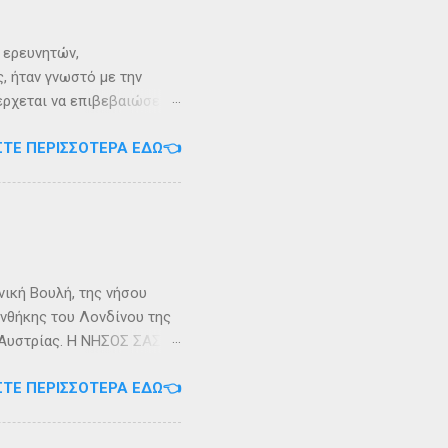
ι ερευνητών,
, ήταν γνωστό με την
 έρχεται να επιβεβαιώσει
ρει ότι κατά την
ΣΤΕ ΠΕΡΙΣΣΌΤΕΡΑ ΕΔΏ👈
αντα η οποία ζούσε σε μία
ώς, νοτιοδυτικοί Οθωνοι
κεί για επτά χρόνια. Ο
κυπαρίσσι. Φεύγωντας ο
θηκε στην Σχερία, το νησί
νική Βουλή, της νήσου
υνθήκης του Λονδίνου της
ης Αυστρίας. Η ΝΗΣΟΣ ΣΑΣΩΝ
ερα, στην Αλβανία. Η
ΣΤΕ ΠΕΡΙΣΣΌΤΕΡΑ ΕΔΏ👈
 έκταση περίπου 6 τ.χλμ.
τράντο και την είσοδο του
. Η Σάσων ή Σασώ είναι