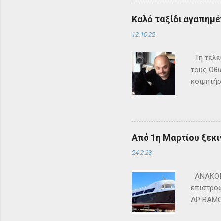
Καλό ταξίδι αγαπημέν
12.10.22
Τη τελευ
τους Οθω
κοιμητήρ
Από 1η Μαρτίου ξεκι
24.2.23
ΑΝΑΚΟΙΝ
επιστροφ
ΔΡ ΒΑΜΟΣ
ΜΑΘΡΑΚΙ 