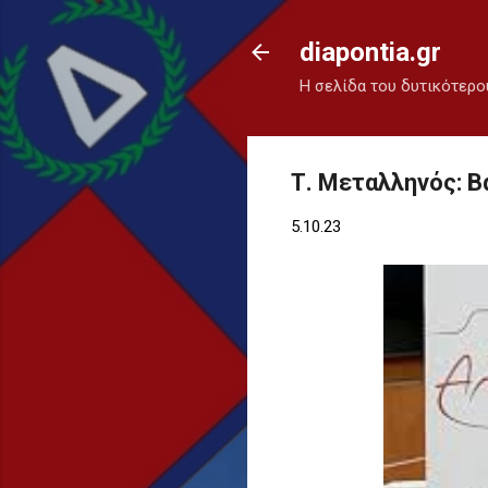
diapontia.gr
Η σελίδα του δυτικότερο
Τ. Μεταλληνός: Β
5.10.23