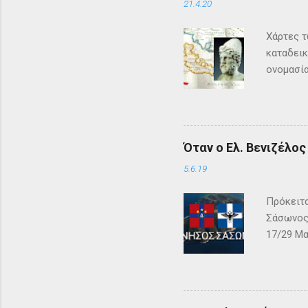
21.4.20
Χάρτες τ
καταδεικ
ονομασία
τη μυθολ
αρχαιότη
μεγάλη σ
Σύμφωνα 
Όταν ο Ελ. Βενιζέλο
Όμηρος ,
Οδυσέας 
5.6.19
των Φαιά
Πρόκειτα
Σάσωνος,
17/29 Μα
– ΓΕΩΓΡΑ
αλβανική
και μεγά
Κόλπου τ