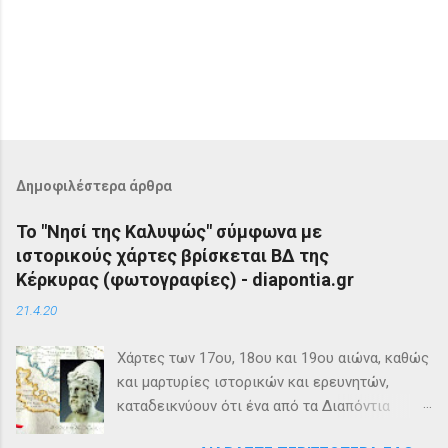
Δημοφιλέστερα άρθρα
Το "Νησί της Καλυψώς" σύμφωνα με
ιστορικούς χάρτες βρίσκεται ΒΔ της
Κέρκυρας (φωτογραφίες) - diapontia.gr
21.4.20
Χάρτες των 17ου, 18ου και 19ου αιώνα, καθώς
και μαρτυρίες ιστορικών και ερευνητών,
καταδεικνύουν ότι ένα από τα Διαπόντια
Νησιά, βορειοδυτικά της Κέρκυρας, ήταν