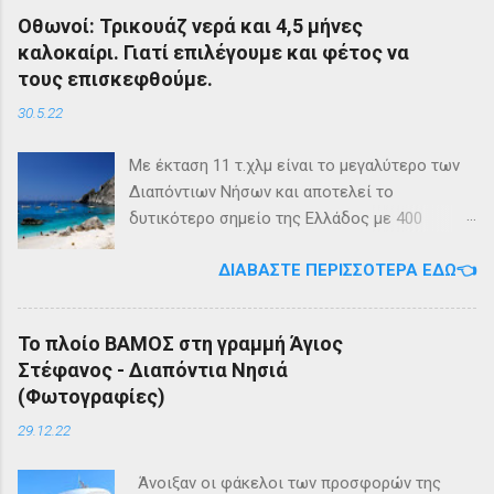
ΣΤΕΦΑΝΟΣ - ΕΡΕΙΚΟΥΣΑ - ΜΑΘΡΑΚΙ - ΟΘΩΝΟΙ
Οθωνοί: Τρικουάζ νερά και 4,5 μήνες
και επιστροφή με 3 δρομολόγια την εβδομάδα
καλοκαίρι. Γιατί επιλέγουμε και φέτος να
από 01/03/2023 Πηγή: chania-lines.com
τους επισκεφθούμε.
30.5.22
Με έκταση 11 τ.χλμ είναι το μεγαλύτερο των
Διαπόντιων Νήσων και αποτελεί το
δυτικότερο σημείο της Ελλάδος με 400
κατοίκους. Ο πληθυσμός του νησιού τους
ΔΙΑΒΆΣΤΕ ΠΕΡΙΣΣΌΤΕΡΑ ΕΔΏ👈
καλοκαιρινούς μήνες πολλαπλασιάζεται
καθώς κατακλύζεται από ντόπιους αλλά και
εκατοντάδες τουρίστες. Πρόκειται για ένα
Το πλοίο ΒΑΜΟΣ στη γραμμή Άγιος
μέρος, κατάλληλο οικογενειακές διακοπές,
Στέφανος - Διαπόντια Νησιά
για ιστιοπλοϊκή περιήγηση . Το καράβι αφήνει
(Φωτογραφίες)
τον επισκέπτη στα Αυλάκια, ένα όρμο κοντά
στη παραλία του Άμμου που βρίσκονται
29.12.22
συγκεντρωμένα τα καταστήματα του νησιού.
Άμμος Στους Οθωνούς υπάρχουν πάνω από
Άνοιξαν οι φάκελοι των προσφορών της