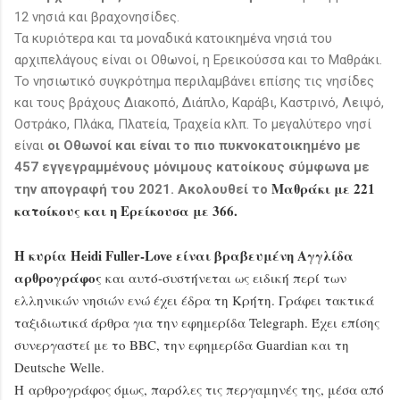
12 νησιά και βραχονησίδες.
Τα κυριότερα και τα μοναδικά κατοικημένα νησιά του
αρχιπελάγους είναι οι Οθωνοί, η Ερεικούσσα και το Μαθράκι.
Το νησιωτικό συγκρότημα περιλαμβάνει επίσης τις νησίδες
και τους βράχους Διακοπό, Διάπλο, Καράβι, Καστρινό, Λειψό,
Οστράκο, Πλάκα, Πλατεία, Τραχεία κλπ. Το μεγαλύτερο νησί
είναι
οι Οθωνοί και είναι το πιο πυκνοκατοικημένο με
457 εγγεγραμμένους μόνιμους κατοίκους σύμφωνα με
Μαθράκι με 221
την απογραφή του 2021. Ακολουθεί το
κατοίκους και η
Ερείκουσα με 366.
Η κυρία Heidi Fuller-Love είναι βραβευμένη Αγγλίδα
αρθρογράφος
και αυτό-συστήνεται ως ειδική περί των
ελληνικών νησιών ενώ έχει έδρα τη Κρήτη. Γράφει τακτικά
ταξιδιωτικά άρθρα για την εφημερίδα Telegraph. Έχει επίσης
συνεργαστεί με το BBC, την εφημερίδα Guardian και τη
Deutsche Welle.
Η αρθρογράφος όμως, παρόλες τις περγαμηνές της, μέσα από