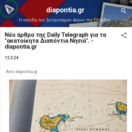
Μετάβαση στο κύριο περιεχόμενο
diapontia.gr
Η σελίδα του δυτικότερου άκρου της Ελλάδας.
Νέο άρθρο της Daily Telegraph για τα
"ακατοίκητα Διαπόντια Νησιά". -
diapontia.gr
13.3.24
Από diapontia.gr