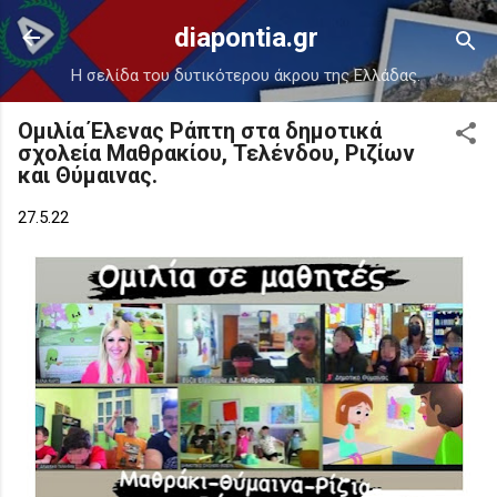
Μετάβαση στο κύριο περιεχόμενο
diapontia.gr
Η σελίδα του δυτικότερου άκρου της Ελλάδας.
Ομιλία Έλενας Ράπτη στα δημοτικά
σχολεία Μαθρακίου, Τελένδου, Ριζίων
και Θύμαινας.
27.5.22