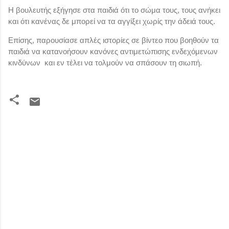
Η βουλευτής εξήγησε στα παιδιά ότι το σώμα τους, τους ανήκει
και ότι κανένας δε μπορεί να τα αγγίξει χωρίς την άδειά τους.
Επίσης, παρουσίασε απλές ιστορίες σε βίντεο που βοηθούν τα
παιδιά να κατανοήσουν κανόνες αντιμετώπισης ενδεχόμενων
κινδύνων και εν τέλει να τολμούν να σπάσουν τη σιωπή.
Σ
χ
ό
λ
ι
α