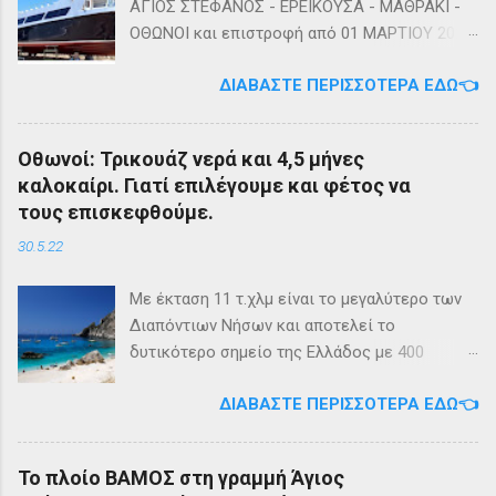
ΑΓΙΟΣ ΣΤΕΦΑΝΟΣ - ΕΡΕΙΚΟΥΣΑ - ΜΑΘΡΑΚΙ -
ΟΘΩΝΟΙ και επιστροφή από 01 ΜΑΡΤΙΟΥ 2023
diapontia.gr Σας ενημερώνουμε ότι το πλοίο
ΔΙΑΒΆΣΤΕ ΠΕΡΙΣΣΌΤΕΡΑ ΕΔΏ👈
της εταιρίας μας, ΕΓ-ΔΡ ΒΑΜΟΣ, αναμένεται
να ξεκινήσει δρομολόγια στην γραμμή: ΑΓΙΟΣ
ΣΤΕΦΑΝΟΣ - ΕΡΕΙΚΟΥΣΑ - ΜΑΘΡΑΚΙ - ΟΘΩΝΟΙ
Οθωνοί: Τρικουάζ νερά και 4,5 μήνες
και επιστροφή με 3 δρομολόγια την εβδομάδα
καλοκαίρι. Γιατί επιλέγουμε και φέτος να
από 01/03/2023 Πηγή: chania-lines.com
τους επισκεφθούμε.
30.5.22
Με έκταση 11 τ.χλμ είναι το μεγαλύτερο των
Διαπόντιων Νήσων και αποτελεί το
δυτικότερο σημείο της Ελλάδος με 400
κατοίκους. Ο πληθυσμός του νησιού τους
ΔΙΑΒΆΣΤΕ ΠΕΡΙΣΣΌΤΕΡΑ ΕΔΏ👈
καλοκαιρινούς μήνες πολλαπλασιάζεται
καθώς κατακλύζεται από ντόπιους αλλά και
εκατοντάδες τουρίστες. Πρόκειται για ένα
Το πλοίο ΒΑΜΟΣ στη γραμμή Άγιος
μέρος, κατάλληλο οικογενειακές διακοπές,