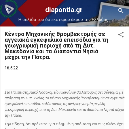
Μετάβαση στο κύριο περιεχόμενο
diapontia.gr
Η σελίδα του δυτικότερου άκρου της Ελλάδας.
Κέντρο Μηχανικής θρομβεκτομής σε
αγγειακά εγκεφαλικά επεισόδια για τη
γεωγραφική περιοχή από τη Δυτ.
Μακεδονία και τα Διαπόντια Νησιά
μέχρι την Πάτρα.
16.5.22
Στο Πανεπιστημιακό Νοσοκομείο Ιωαννίνων θα λειτουργήσει σύντομα, με
απόφαση του υπ. Υγείας, το Κέντρο Μηχανικής θρομβεκτομής σε αγγειακά
εγκεφαλικά επεισόδια, καλύπτοντας τις ανάγκες για μία μεγάλη
γεωγραφική περιοχή από τη Δυτ. Μακεδονία και τα Διαπόντια Νησιά μέχρι
την Πάτρα.
Την είδηση, ότι πρόκειται για ειλημμένη απόφαση και πως πλέον έχει