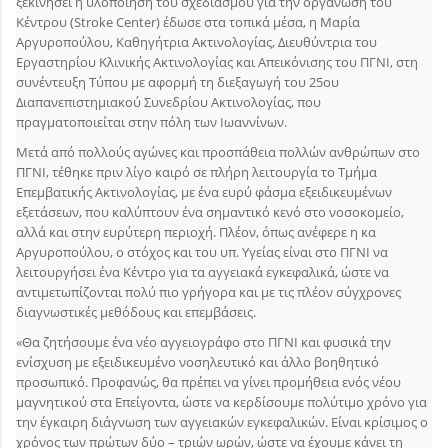
ξεκινήσει η υλοποίηση του σχεδιασμού για την οργάνωση του
Κέντρου (Stroke Center) έδωσε στα τοπικά μέσα, η Μαρία
Αργυροπούλου, Καθηγήτρια Ακτινολογίας, Διευθύντρια του
Εργαστηρίου Κλινικής Ακτινολογίας και Απεικόνισης του ΠΓΝΙ, στη
συνέντευξη Τύπου με αφορμή τη διεξαγωγή του 25ου
Διαπανεπιστημιακού Συνεδρίου Ακτινολογίας, που
πραγματοποιείται στην πόλη των Ιωαννίνων.
Μετά από πολλούς αγώνες και προσπάθεια πολλών ανθρώπων στο
ΠΓΝΙ, τέθηκε πριν λίγο καιρό σε πλήρη λειτουργία το Τμήμα
Επεμβατικής Ακτινολογίας, με ένα ευρύ φάσμα εξειδικευμένων
εξετάσεων, που καλύπτουν ένα σημαντικό κενό στο νοσοκομείο,
αλλά και στην ευρύτερη περιοχή. Πλέον, όπως ανέφερε η κα
Αργυροπούλου, ο στόχος και του υπ. Υγείας είναι στο ΠΓΝΙ να
λειτουργήσει ένα Κέντρο για τα αγγειακά εγκεφαλικά, ώστε να
αντιμετωπίζονται πολύ πιο γρήγορα και με τις πλέον σύγχρονες
διαγνωστικές μεθόδους και επεμβάσεις.
«Θα ζητήσουμε ένα νέο αγγειογράφο στο ΠΓΝΙ και φυσικά την
ενίσχυση με εξειδικευμένο νοσηλευτικό και άλλο βοηθητικό
προσωπικό. Προφανώς, θα πρέπει να γίνει προμήθεια ενός νέου
μαγνητικού στα Επείγοντα, ώστε να κερδίσουμε πολύτιμο χρόνο για
την έγκαιρη διάγνωση των αγγειακών εγκεφαλικών. Είναι κρίσιμος ο
χρόνος των πρώτων δύο – τριών ωρών, ώστε να έχουμε κάνει τη