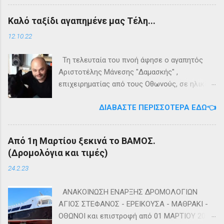
εγκαταλείψει τη προσπάθεια. 👉
Τηλέφωνο: +302661020520 🛢️ Για
Καλό ταξίδι αγαπημένε μας Τέλη...
Ακολουθήστε μας στο Instagram 👉
πληροφορίες σχετικά με τα δρομολόγια
Ακολουθήστε μας στο Facebook
μεταφοράς καυσίμων του πλοίου ΓΡΗΓΌΡΗΣ
12.10.22
Μ. επικοινωνήστε στο τηλέφωνο:
+302661024220 👉Ακολουθήστε μας στο
Τη τελευταία του πνοή άφησε ο αγαπητός
Facebook και στο Instagram 📬Εγγραφείτε
Αριστοτέλης Μάνεσης "Δαμασκής" ,
στο ενημερωτικό δελτίο πατώντας ΕΔΩ
επιχειρηματίας από τους Οθωνούς, σε ηλικία
53 ετών. Η κηδεία του θα τελεστεί αύριο
ΔΙΑΒΆΣΤΕ ΠΕΡΙΣΣΌΤΕΡΑ ΕΔΏ👈
Πέμπτη 13 Οκτωβρίου στο κοιμητήριο του
Ιερού Ναού Αγίας Τριάδος Άμμου Οθωνών.
Καλή αντάμωση Τέλη
Από 1η Μαρτίου ξεκινά το ΒΑΜΟΣ.
(Δρομολόγια και τιμές)
24.2.23
ΑΝΑΚΟΙΝΩΣΗ ΕΝΑΡΞΗΣ ΔΡΟΜΟΛΟΓΙΩΝ
ΑΓΙΟΣ ΣΤΕΦΑΝΟΣ - ΕΡΕΙΚΟΥΣΑ - ΜΑΘΡΑΚΙ -
ΟΘΩΝΟΙ και επιστροφή από 01 ΜΑΡΤΙΟΥ 2023