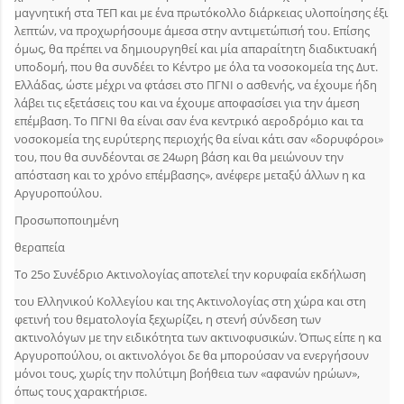
μαγνητική στα ΤΕΠ και με ένα πρωτόκολλο διάρκειας υλοποίησης έξι
λεπτών, να προχωρήσουμε άμεσα στην αντιμετώπισή του. Επίσης
όμως, θα πρέπει να δημιουργηθεί και μία απαραίτητη διαδικτυακή
υποδομή, που θα συνδέει το Κέντρο με όλα τα νοσοκομεία της Δυτ.
Ελλάδας, ώστε μέχρι να φτάσει στο ΠΓΝΙ ο ασθενής, να έχουμε ήδη
λάβει τις εξετάσεις του και να έχουμε αποφασίσει για την άμεση
επέμβαση. Το ΠΓΝΙ θα είναι σαν ένα κεντρικό αεροδρόμιο και τα
νοσοκομεία της ευρύτερης περιοχής θα είναι κάτι σαν «δορυφόροι»
του, που θα συνδέονται σε 24ωρη βάση και θα μειώνουν την
απόσταση και το χρόνο επέμβασης», ανέφερε μεταξύ άλλων η κα
Αργυροπούλου.
Προσωποποιημένη
θεραπεία
Το 25ο Συνέδριο Ακτινολογίας αποτελεί την κορυφαία εκδήλωση
του Ελληνικού Κολλεγίου και της Ακτινολογίας στη χώρα και στη
φετινή του θεματολογία ξεχωρίζει, η στενή σύνδεση των
ακτινολόγων με την ειδικότητα των ακτινοφυσικών. Όπως είπε η κα
Αργυροπούλου, οι ακτινολόγοι δε θα μπορούσαν να ενεργήσουν
μόνοι τους, χωρίς την πολύτιμη βοήθεια των «αφανών ηρώων»,
όπως τους χαρακτήρισε.