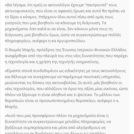
«Θα λέγαμε, ότι εμείς οι ακτινολόγοι έχουμε “παντρευτεί” τους
ακτινοφυσικούς, που είναι οι αφανείς ήρωες και αυτό θα πρέπει να
το ξέρει ο κόσμος. Υπάρχουν όλοι αυτοί πίσω από εμάς τους
γιατρούς που μας βοηθούν να κάνουμε τη διάγνωση. Τα
μηχανήματα, όσο καλά κι αν είναι, δεν κάνουν μόνα τους τη
διάγνωση, μας βοηθούν όμως, ώστε να συγκεντρώσουμε πολλές
πληροφορίες», ανέφερε η κα Αργυροπούλου.
Ο Θωμάς Μαρής, πρόεδρος της Ένωσης Ιατρικών Φυσικών Ελλάδος
αναφέρθηκε από την πλευρά του στις νέες δυνατότητες που παρέχει
η τεχνολογία και η χρήση της τεχνητής νοημοσύνης.
«Είμαστε στενά συνδεδεμένοι ως ειδικότητες με τους ακτινολόγους
και θέλουμε να συνεχίσουμε να παρέχουμε ποιοτικές υπηρεσίες,
μειώνοντας τις δόσεις της ακτινοβολίας. Σε αυτό, μάς βοηθούν οι
νέες τεχνολογίες, που αλλάζουν τα όρια της αξίας μίας εικόνας, ώστε
πλέον να ξέρουμε τι είναι αληθινό και τι ψεύτικο. Το μέλλον των
θεραπειών είναι οι προσωποποιημένες θεραπείες», ανέφερε ο κ.
Μαρής.
«Αυτό που μας προσφέρουν πλέον τα μηχανήματα είναι η
δυνατότητα να συγκεντρώνουμε χιλιάδες πληροφορίες, να
βγάζουμε συμπεράσματα και μέσα από αλγόριθμους να
καταλήγουμε σε βιοδείκτες που μας δίνουν τις επιπλέον