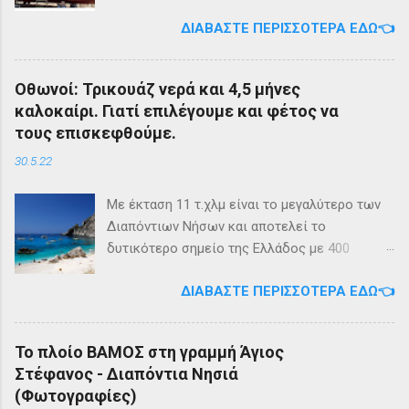
diapontia.gr Σας ενημερώνουμε ότι το πλοίο
ΔΙΑΒΆΣΤΕ ΠΕΡΙΣΣΌΤΕΡΑ ΕΔΏ👈
της εταιρίας μας, ΕΓ-ΔΡ ΒΑΜΟΣ, αναμένεται
να ξεκινήσει δρομολόγια στην γραμμή: ΑΓΙΟΣ
ΣΤΕΦΑΝΟΣ - ΕΡΕΙΚΟΥΣΑ - ΜΑΘΡΑΚΙ - ΟΘΩΝΟΙ
Οθωνοί: Τρικουάζ νερά και 4,5 μήνες
και επιστροφή με 3 δρομολόγια την εβδομάδα
καλοκαίρι. Γιατί επιλέγουμε και φέτος να
από 01/03/2023 Πηγή: chania-lines.com
τους επισκεφθούμε.
30.5.22
Με έκταση 11 τ.χλμ είναι το μεγαλύτερο των
Διαπόντιων Νήσων και αποτελεί το
δυτικότερο σημείο της Ελλάδος με 400
κατοίκους. Ο πληθυσμός του νησιού τους
ΔΙΑΒΆΣΤΕ ΠΕΡΙΣΣΌΤΕΡΑ ΕΔΏ👈
καλοκαιρινούς μήνες πολλαπλασιάζεται
καθώς κατακλύζεται από ντόπιους αλλά και
εκατοντάδες τουρίστες. Πρόκειται για ένα
Το πλοίο ΒΑΜΟΣ στη γραμμή Άγιος
μέρος, κατάλληλο οικογενειακές διακοπές,
Στέφανος - Διαπόντια Νησιά
για ιστιοπλοϊκή περιήγηση . Το καράβι αφήνει
(Φωτογραφίες)
τον επισκέπτη στα Αυλάκια, ένα όρμο κοντά