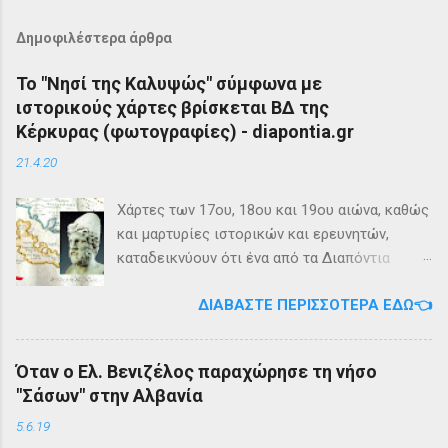
Δημοφιλέστερα άρθρα
Το "Νησί της Καλυψώς" σύμφωνα με
ιστορικούς χάρτες βρίσκεται ΒΔ της
Κέρκυρας (φωτογραφίες) - diapontia.gr
21.4.20
Χάρτες των 17ου, 18ου και 19ου αιώνα, καθώς
και μαρτυρίες ιστορικών και ερευνητών,
καταδεικνύουν ότι ένα από τα Διαπόντια
Νησιά, βορειοδυτικά της Κέρκυρας, ήταν
ΔΙΑΒΆΣΤΕ ΠΕΡΙΣΣΌΤΕΡΑ ΕΔΏ👈
γνωστό με την ονομασία Ωγυγία ή «Νησί της
Καλυψώς». Από diapontia.gr Το γεγονός αυτό
έρχεται να επιβεβαιώσει τη μυθολογία και
Όταν ο Ελ. Βενιζέλος παραχώρησε τη νήσο
τη τοπική μυθιστορία των Διαποντίων Νήσων
"Σάσων" στην Αλβανία
που αναφέρει ότι κατά την αρχαιότητα οι
Οθωνοί ήταν το νησί της νύμφης Καλυψούς ,
5.6.19