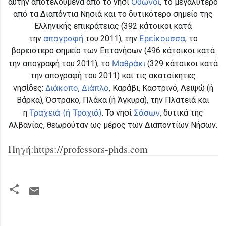
Οθωνοί
αυτήν αποτελούμενα από το νησί
, το μεγαλύτερο
από τα Διαπόντια Νησιά και το δυτικότερο σημείο της
Ελληνικής επικράτειας (392 κάτοικοι κατά
απογραφή
Ερείκουσσα
την
του 2011), την
, το
βορειότερο σημείο των Επτανήσων (496 κάτοικοι κατά
Μαθράκι
την απογραφή του 2011), το
(329 κάτοικοι κατά
την απογραφή του 2011) και τις ακατοίκητες
Διάκοπο
Διάπλο
νησίδες:
,
, Καράβι, Καστρινό, Λειψώ (ή
Βάρκα), Όστρακο, Πλάκα (ή Άγκυρα), την Πλατειά και
Τραχειά (ή Τραχιά)
Σάσων
η
. Το νησί
, δυτικά της
Αλβανίας, θεωρούταν ως μέρος των Διαποντίων Νήσων.
Πηγή:https://professors-phds.com
Σ