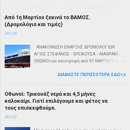
Ιερού Ναού Αγίας Τριάδος Άμμου Οθωνών.
Καλή αντάμωση Τέλη
Από 1η Μαρτίου ξεκινά το ΒΑΜΟΣ.
(Δρομολόγια και τιμές)
24.2.23
ΑΝΑΚΟΙΝΩΣΗ ΕΝΑΡΞΗΣ ΔΡΟΜΟΛΟΓΙΩΝ
ΑΓΙΟΣ ΣΤΕΦΑΝΟΣ - ΕΡΕΙΚΟΥΣΑ - ΜΑΘΡΑΚΙ -
ΟΘΩΝΟΙ και επιστροφή από 01 ΜΑΡΤΙΟΥ 2023
diapontia.gr Σας ενημερώνουμε ότι το πλοίο
ΔΙΑΒΆΣΤΕ ΠΕΡΙΣΣΌΤΕΡΑ ΕΔΏ👈
της εταιρίας μας, ΕΓ-ΔΡ ΒΑΜΟΣ, αναμένεται
να ξεκινήσει δρομολόγια στην γραμμή: ΑΓΙΟΣ
ΣΤΕΦΑΝΟΣ - ΕΡΕΙΚΟΥΣΑ - ΜΑΘΡΑΚΙ - ΟΘΩΝΟΙ
Οθωνοί: Τρικουάζ νερά και 4,5 μήνες
και επιστροφή με 3 δρομολόγια την εβδομάδα
καλοκαίρι. Γιατί επιλέγουμε και φέτος να
από 01/03/2023 Πηγή: chania-lines.com
τους επισκεφθούμε.
30.5.22