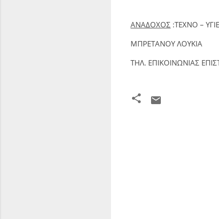
ΑΝΑΔΟΧΟΣ
:ΤΕΧΝΟ – ΥΓΙΕ
ΜΠΡΕΤΑΝΟΥ ΛΟΥΚΙΑ
TΗΛ. ΕΠΙΚΟΙΝΩΝΙΑΣ ΕΠΙ
Σ
χ
ό
λ
ι
α