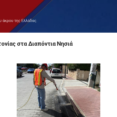
Μετάβαση στο κύριο περιεχόμενο
υ άκρου της Ελλάδας.
ονίας στα Διαπόντια Νησιά