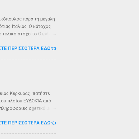
 Καρυανδεύς γράφει :«Κατά
 η όνομα Σάσων». Ο
ικόπουλος παρά τη μεγάλη
τιας Ιταλίας. Ο κάτοχος
ε τελικό στόχο το Οτράντο
ι στις δύσκολες συνθήκες
ΣΤΕ ΠΕΡΙΣΣΌΤΕΡΑ ΕΔΏ👈
αγρίεψε και οι συνθήκες
καταιγίδες που
υνάμωσαν αναγκάζοντας
👉 Ακολουθήστε μας στο
ρειας Κέρκυρας πατήστε
 του πλοίου ΕΥΔΟΚΊΑ από
 πληροφορίες σχετικά με
ήστε στο τηλέφωνο:
ΣΤΕ ΠΕΡΙΣΣΌΤΕΡΑ ΕΔΏ👈
Εγγραφείτε στο