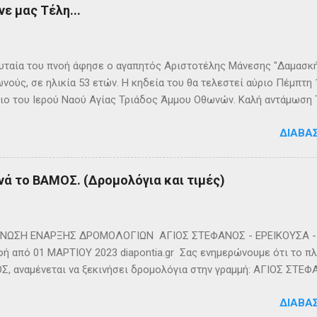
ε μας Τέλη...
ταία του πνοή άφησε ο αγαπητός Αριστοτέλης Μάνεσης "Δαμασκής
νούς, σε ηλικία 53 ετών. Η κηδεία του θα τελεστεί αύριο Πέμπτη
ιο του Ιερού Ναού Αγίας Τριάδος Άμμου Οθωνών. Καλή αντάμωση
ΔΙΑΒΆ
νά το ΒΑΜΟΣ. (Δρομολόγια και τιμές)
ΩΣΗ ΕΝΑΡΞΗΣ ΔΡΟΜΟΛΟΓΙΩΝ ΑΓΙΟΣ ΣΤΕΦΑΝΟΣ - ΕΡΕΙΚΟΥΣΑ - 
ή από 01 ΜΑΡΤΙΟΥ 2023 diapontia.gr Σας ενημερώνουμε ότι το πλο
, αναμένεται να ξεκινήσει δρομολόγια στην γραμμή: ΑΓΙΟΣ ΣΤΕΦ
- ΟΘΩΝΟΙ και επιστροφή με 3 δρομολόγια την εβδομάδα από 01/0
ΔΙΑΒΆ
m