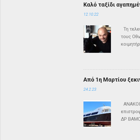
Καλό ταξίδι αγαπημέν
12.10.22
Τη τελευ
τους Οθω
κοιμητήρ
Από 1η Μαρτίου ξεκι
24.2.23
ΑΝΑΚΟΙΝ
επιστροφ
ΔΡ ΒΑΜΟΣ
ΜΑΘΡΑΚΙ 
lines.co