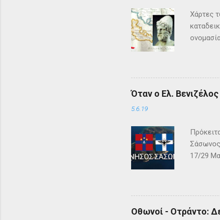
Χάρτες τ
καταδεικ
ονομασία
τη μυθολ
αρχαιότη
μεγάλη σ
Σύμφωνα 
Όταν ο Ελ. Βενιζέλο
Όμηρος ,
Οδυσέας 
5.6.19
των Φαιά
Πρόκειτα
Σάσωνος,
17/29 Μα
– ΓΕΩΓΡΑ
αλβανική
και μεγά
Κόλπου τ
Οθωνοί - Οτράντο: Δ
γνωστή ή