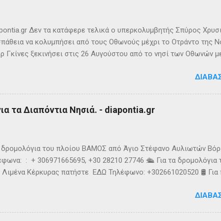
ιππο Ε’ της Μακεδονίας και τους Ρωμαίους (215 π.Χ.). Ο Σκύλαξ ο
τι τα Κεραύνια Όρη εν τη Ηπείρω και νήσος παρά ταύτα έστι μικρά,
ς την αναφέρει πρώτο...
ontia.gr Δεν τα κατάφερε τελικά ο υπερκολυμβητής Σπύρος Χρυσ
πάθεια να κολυμπήσει από τους Οθωνούς μέχρι το Οτράντο της Νό
ρ Γκίνες ξεκινήσει στις 26 Αυγούστου από το νησί των Οθωνών μ
ίας. Παρά την υπερπροσπάθεια του δεν καταφέρει να ανταπεξέλθε
ΔΙΑΒΆ
οχής. Τη νύχτα ένα κοπάδι μεδουσών τον έβαλε στόχο, η θάλασσα 
υσοίωνες. Ακόμα και για τον Σπύρο με τις απύθμενες αντοχές, οι 
ούσαν παγωμένες ριπές και έφερναν υψηλό κυματισμό, τον αποδ
α τα Διαπόντια Νησιά. - diapontia.gr
γκαταλείψει τη προσπάθεια. 👉 Ακολουθήστε μας στο Instagram 
k
τα δρομολόγια του πλοίου ΒΑΜΟΣ από Άγιο Στέφανο Αυλιωτών Βό
φωνα: : + 306971665695, +30 28210 27746 🛳️ Για τα δρομολόγια
 Λιμένα Κέρκυρας πατήστε ΕΔΩ Τηλέφωνο: +302661020520 🛢️ Για
ολόγια μεταφοράς καυσίμων του πλοίου ΓΡΗΓΌΡΗΣ Μ. επικοινων
ΔΙΑΒΆ
024220 👉Ακολουθήστε μας στο Facebook και στο Instagram 📬
τικό δελτίο πατώντας ΕΔΩ