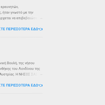
ι ερευνητών,
, ήταν γνωστό με την
 έρχεται να επιβεβαιώσει
ρει ότι κατά την
ΣΤΕ ΠΕΡΙΣΣΌΤΕΡΑ ΕΔΏ👈
αντα η οποία ζούσε σε μία
ώς, νοτιοδυτικοί Οθωνοι
κεί για επτά χρόνια. Ο
κυπαρίσσι. Φεύγωντας ο
θηκε στην Σχερία, το νησί
νική Βουλή, της νήσου
υνθήκης του Λονδίνου της
ης Αυστρίας. Η ΝΗΣΟΣ ΣΑΣΩΝ
ερα, στην Αλβανία. Η
ΣΤΕ ΠΕΡΙΣΣΌΤΕΡΑ ΕΔΏ👈
 έκταση περίπου 6 τ.χλμ.
τράντο και την είσοδο του
. Η Σάσων ή Σασώ είναι
διο» του πολέμου ανάμεσα