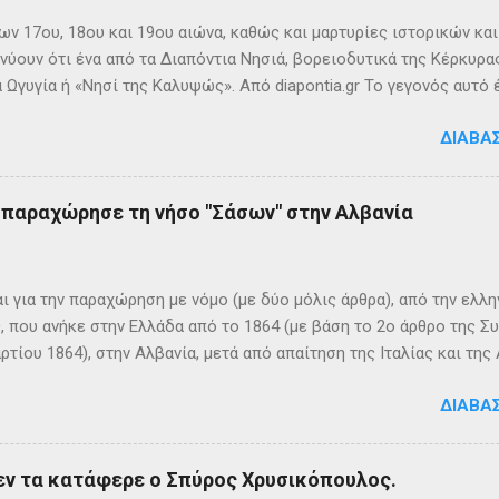
ων 17ου, 18ου και 19ου αιώνα, καθώς και μαρτυρίες ιστορικών κα
νύουν ότι ένα από τα Διαπόντια Νησιά, βορειοδυτικά της Κέρκυρας
 Ωγυγία ή «Νησί της Καλυψώς». Από diapontia.gr Το γεγονός αυτό
ογία και τη τοπική μυθιστορία των Διαποντίων Νήσων που αναφέ
ΔΙΑΒΆ
τα οι Οθωνοί ήταν το νησί της νύμφης Καλυψούς , κόρης του Άτλ
πηλιά. Σπηλιά Καλυψώς - Οθωνοί Η θέση της Σπηλιάς της Καλυψ
με το μύθο, ο Οδυσσέας την ερωτεύθηκε και έμεινε αιχμάλωτος ε
ς παραχώρησε τη νήσο "Σάσων" στην Αλβανία
 ονόμαζε το νησί Ὠγυγία , στο οποίο υπήρχε έντονη ευωδία από 
πάνω σε μία σχεδία, ναυάγησε και αφού πάλεψε με τα κύματα, βρέ
κων σημερινή Κέρκυρα . Ένα στοιχείο που δικαιώνει τον μύθο...
ι για την παραχώρηση με νόμο (με δύο μόλις άρθρα), από την ελλη
 που ανήκε στην Ελλάδα από το 1864 (με βάση το 2ο άρθρο της Σ
ρτίου 1864), στην Αλβανία, μετά από απαίτηση της Ιταλίας και τ
ΦΙΚΑ ΚΑΙ ΙΣΤΟΡΙΚΑ ΣΤΟΙΧΕΙΑ Η Σάσων είναι νησί που ανήκει, σήμ
ΔΙΑΒΆ
 της ονομασία είναι Sazan ή Sazani και η ιταλική της Saseno. Έχει
λη στρατηγική σημασία, καθώς βρίσκεται ανάμεσα στα στενά του Ο
ης Αυλώνας. Δεν έχει μόνιμους κατοίκους, τουλάχιστον επίσημα
εν τα κατάφερε ο Σπύρος Χρυσικόπουλος.
δη από την αρχαιότητα. Ο Πολύβιος την αναφέρει σε ένα «επεισό