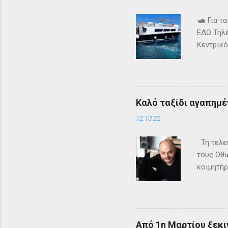
🛥️ Για 
ΕΔΩ Τηλέ
Κεντρικό
τα δρομ
+302661
ενημερω
Καλό ταξίδι αγαπημέν
12.10.22
Τη τελευ
τους Οθω
κοιμητήρ
Από 1η Μαρτίου ξεκι