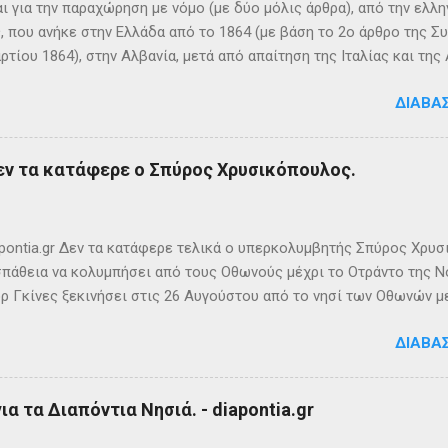
ι για την παραχώρηση με νόμο (με δύο μόλις άρθρα), από την ελλη
 που ανήκε στην Ελλάδα από το 1864 (με βάση το 2ο άρθρο της Σ
ρτίου 1864), στην Αλβανία, μετά από απαίτηση της Ιταλίας και τ
ΦΙΚΑ ΚΑΙ ΙΣΤΟΡΙΚΑ ΣΤΟΙΧΕΙΑ Η Σάσων είναι νησί που ανήκει, σήμ
ΔΙΑΒΆ
 της ονομασία είναι Sazan ή Sazani και η ιταλική της Saseno. Έχει
λη στρατηγική σημασία, καθώς βρίσκεται ανάμεσα στα στενά του Ο
ης Αυλώνας. Δεν έχει μόνιμους κατοίκους, τουλάχιστον επίσημα
εν τα κατάφερε ο Σπύρος Χρυσικόπουλος.
δη από την αρχαιότητα. Ο Πολύβιος την αναφέρει σε ένα «επεισό
ιππο Ε’ της Μακεδονίας και τους Ρωμαίους (215 π.Χ.). Ο Σκύλαξ ο
τι τα Κεραύνια Όρη εν τη Ηπείρω και νήσος παρά ταύτα έστι μικρά,
ς την αναφέρει πρώτο...
ontia.gr Δεν τα κατάφερε τελικά ο υπερκολυμβητής Σπύρος Χρυσ
πάθεια να κολυμπήσει από τους Οθωνούς μέχρι το Οτράντο της Νό
ρ Γκίνες ξεκινήσει στις 26 Αυγούστου από το νησί των Οθωνών μ
ίας. Παρά την υπερπροσπάθεια του δεν καταφέρει να ανταπεξέλθε
ΔΙΑΒΆ
οχής. Τη νύχτα ένα κοπάδι μεδουσών τον έβαλε στόχο, η θάλασσα 
υσοίωνες. Ακόμα και για τον Σπύρο με τις απύθμενες αντοχές, οι 
ούσαν παγωμένες ριπές και έφερναν υψηλό κυματισμό, τον αποδ
α τα Διαπόντια Νησιά. - diapontia.gr
γκαταλείψει τη προσπάθεια. 👉 Ακολουθήστε μας στο Instagram 
k