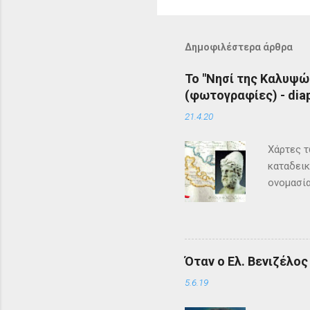
Δημοφιλέστερα άρθρα
Το "Νησί της Καλυψώ
(φωτογραφίες) - diap
21.4.20
Χάρτες τ
καταδεικ
ονομασία
τη μυθολ
αρχαιότη
μεγάλη σ
Σύμφωνα 
Όταν ο Ελ. Βενιζέλο
Όμηρος ,
Οδυσέας 
5.6.19
των Φαιά