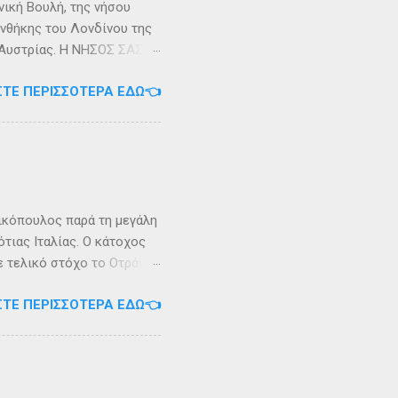
νική Βουλή, της νήσου
υνθήκης του Λονδίνου της
ης Αυστρίας. Η ΝΗΣΟΣ ΣΑΣΩΝ
ερα, στην Αλβανία. Η
ΣΤΕ ΠΕΡΙΣΣΌΤΕΡΑ ΕΔΏ👈
 έκταση περίπου 6 τ.χλμ.
τράντο και την είσοδο του
. Η Σάσων ή Σασώ είναι
διο» του πολέμου ανάμεσα
 Καρυανδεύς γράφει :«Κατά
 η όνομα Σάσων». Ο
ικόπουλος παρά τη μεγάλη
τιας Ιταλίας. Ο κάτοχος
ε τελικό στόχο το Οτράντο
ι στις δύσκολες συνθήκες
ΣΤΕ ΠΕΡΙΣΣΌΤΕΡΑ ΕΔΏ👈
αγρίεψε και οι συνθήκες
καταιγίδες που
υνάμωσαν αναγκάζοντας
👉 Ακολουθήστε μας στο