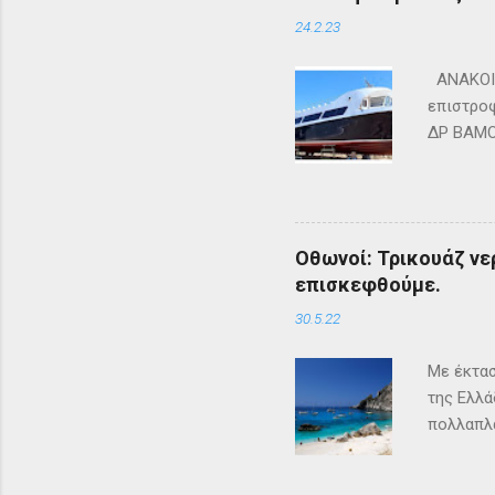
24.2.23
ΑΝΑΚΟΙΝ
επιστροφ
ΔΡ ΒΑΜΟΣ
ΜΑΘΡΑΚΙ 
lines.co
Οθωνοί: Τρικουάζ νερ
επισκεφθούμε.
30.5.22
Με έκτασ
της Ελλά
πολλαπλα
ένα μέρο
επισκέπτ