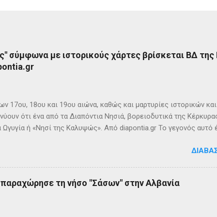
ς" σύμφωνα με ιστορικούς χάρτες βρίσκεται ΒΔ της
ontia.gr
ων 17ου, 18ου και 19ου αιώνα, καθώς και μαρτυρίες ιστορικών κα
νύουν ότι ένα από τα Διαπόντια Νησιά, βορειοδυτικά της Κέρκυρας
 Ωγυγία ή «Νησί της Καλυψώς». Από diapontia.gr Το γεγονός αυτό
ογία και τη τοπική μυθιστορία των Διαποντίων Νήσων που αναφέ
ΔΙΑΒΆ
τα οι Οθωνοί ήταν το νησί της νύμφης Καλυψούς , κόρης του Άτλ
πηλιά. Σπηλιά Καλυψώς - Οθωνοί Η θέση της Σπηλιάς της Καλυψ
με το μύθο, ο Οδυσσέας την ερωτεύθηκε και έμεινε αιχμάλωτος ε
ς παραχώρησε τη νήσο "Σάσων" στην Αλβανία
 ονόμαζε το νησί Ὠγυγία , στο οποίο υπήρχε έντονη ευωδία από 
πάνω σε μία σχεδία, ναυάγησε και αφού πάλεψε με τα κύματα, βρέ
κων σημερινή Κέρκυρα . Ένα στοιχείο που δικαιώνει τον μύθο...