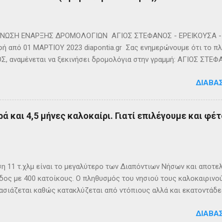
ΩΣΗ ΕΝΑΡΞΗΣ ΔΡΟΜΟΛΟΓΙΩΝ ΑΓΙΟΣ ΣΤΕΦΑΝΟΣ - ΕΡΕΙΚΟΥΣΑ - 
ή από 01 ΜΑΡΤΙΟΥ 2023 diapontia.gr Σας ενημερώνουμε ότι το πλο
, αναμένεται να ξεκινήσει δρομολόγια στην γραμμή: ΑΓΙΟΣ ΣΤΕΦ
- ΟΘΩΝΟΙ και επιστροφή με 3 δρομολόγια την εβδομάδα από 01/0
ΔΙΑΒΆ
m
ά και 4,5 μήνες καλοκαίρι. Γιατί επιλέγουμε και φέτ
η 11 τ.χλμ είναι το μεγαλύτερο των Διαπόντιων Νήσων και αποτε
δος με 400 κατοίκους. Ο πληθυσμός του νησιού τους καλοκαιρινο
σιάζεται καθώς κατακλύζεται από ντόπιους αλλά και εκατοντάδες
ς, κατάλληλο οικογενειακές διακοπές, για ιστιοπλοϊκή περιήγηση 
ΔΙΑΒΆ
η στα Αυλάκια, ένα όρμο κοντά στη παραλία του Άμμου που βρίσκ