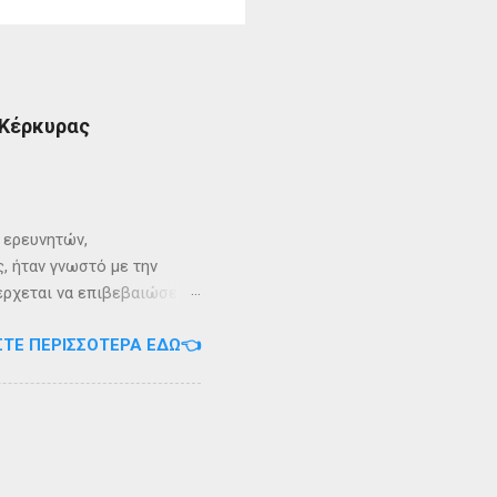
 Κέρκυρας
ι ερευνητών,
, ήταν γνωστό με την
 έρχεται να επιβεβαιώσει
ρει ότι κατά την
ΣΤΕ ΠΕΡΙΣΣΌΤΕΡΑ ΕΔΏ👈
αντα η οποία ζούσε σε μία
ώς, νοτιοδυτικοί Οθωνοι
κεί για επτά χρόνια. Ο
κυπαρίσσι. Φεύγωντας ο
θηκε στην Σχερία, το νησί