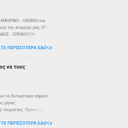
ΜΑΘΡΑΚΙ - ΟΘΩΝΟΙ και
ίο της εταιρίας μας, ΕΓ-
ΑΝΟΣ - ΕΡΕΙΚΟΥΣΑ -
3/2023 Πηγή: chania-
ΣΤΕ ΠΕΡΙΣΣΌΤΕΡΑ ΕΔΏ👈
ος να τους
λεί το δυτικότερο σημείο
ύς μήνες
 τουρίστες. Πρόκειται για
. Το καράβι αφήνει τον
ΣΤΕ ΠΕΡΙΣΣΌΤΕΡΑ ΕΔΏ👈
ονται συγκεντρωμένα τα