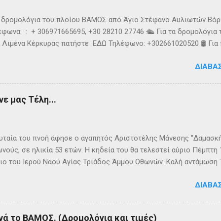
τα δρομολόγια του πλοίου ΒΑΜΟΣ από Άγιο Στέφανο Αυλιωτών Βό
φωνα: : + 306971665695, +30 28210 27746 🛳️ Για τα δρομολόγια
 Λιμένα Κέρκυρας πατήστε ΕΔΩ Τηλέφωνο: +302661020520 🛢️ Για
ολόγια μεταφοράς καυσίμων του πλοίου ΓΡΗΓΌΡΗΣ Μ. επικοινων
ΔΙΑΒΆ
024220 👉Ακολουθήστε μας στο Facebook και στο Instagram 📬
τικό δελτίο πατώντας ΕΔΩ
ε μας Τέλη...
ταία του πνοή άφησε ο αγαπητός Αριστοτέλης Μάνεσης "Δαμασκής
νούς, σε ηλικία 53 ετών. Η κηδεία του θα τελεστεί αύριο Πέμπτη
ιο του Ιερού Ναού Αγίας Τριάδος Άμμου Οθωνών. Καλή αντάμωση
ΔΙΑΒΆ
νά το ΒΑΜΟΣ. (Δρομολόγια και τιμές)