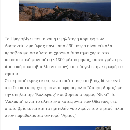
Το Ημεροβίγλι που είναι η υψηλότερη κορυφή των
Διαποντίων με ύψος πάνω από 390 μέτρα είναι εύκολα
προσβάσιμο σε σύντομο χρονικό διάστημα χάρις στο
παραδοσιακό μονοπάτι (~1300 μέτρα μήκος, διανοιγμένο με
ιδιωτική πρωτοβουλία ντόπιων) και οδηγεί στην κορυφή του
νησιού.
Oι περισσότερες ακτές είναι απότομες και βραχώδεις ενώ
στα δυτικά υπάρχει η πανέμορφη παραλία ‘’Άσπρη Άμμος’’ με
την σπηλιά της ‘’Kαλυψώς’’ και βόρεια ο όρμος ’’Φύκι’’. Τα
‘’Αυλάκια’’ είναι το αλιευτικό καταφύγιο των Οθωνών, στο
οποίο βρίσκεται και το ημιτελές νέο λιμάνι του νησιού, πλάι
στον παραθαλάσσιο οικισμό "Αμμος".