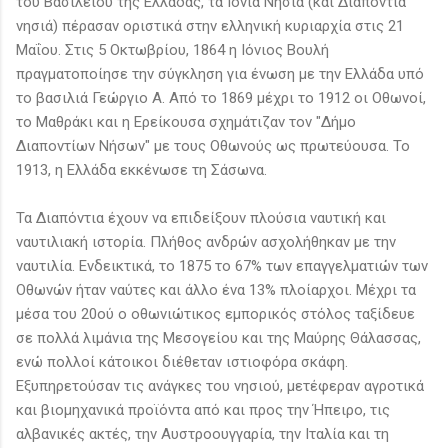
του Βασιλείου της Ελλάδας, τα Ιόνια Νησιά (και Διαπόντια
νησιά) πέρασαν οριστικά στην ελληνική κυριαρχία στις 21
Μαΐου. Στις 5 Οκτωβρίου, 1864 η Ιόνιος Βουλή
πραγματοποίησε την σύγκληση για ένωση με την Ελλάδα υπό
το βασιλιά Γεώργιο Α. Από το 1869 μέχρι το 1912 οι Οθωνοί,
το Μαθράκι και η Ερείκουσα σχημάτιζαν τον "Δήμο
Διαποντίων Νήσων" με τους Οθωνούς ως πρωτεύουσα. Το
1913, η Ελλάδα εκκένωσε τη Σάσωνα.
Τα Διαπόντια έχουν να επιδείξουν πλούσια ναυτική και
ναυτιλιακή ιστορία. Πλήθος ανδρών ασχολήθηκαν με την
ναυτιλία. Ενδεικτικά, το 1875 το 67% των επαγγελματιών των
Οθωνών ήταν ναύτες και άλλο ένα 13% πλοίαρχοι. Μέχρι τα
μέσα του 20ού ο οθωνιώτικος εμπορικός στόλος ταξίδευε
σε πολλά λιμάνια της Μεσογείου και της Μαύρης Θάλασσας,
ενώ πολλοί κάτοικοι διέθεταν ιστιοφόρα σκάφη.
Εξυπηρετούσαν τις ανάγκες του νησιού, μετέφεραν αγροτικά
και βιομηχανικά προϊόντα από και προς την Ήπειρο, τις
αλβανικές ακτές, την Αυστροουγγαρία, την Ιταλία και τη