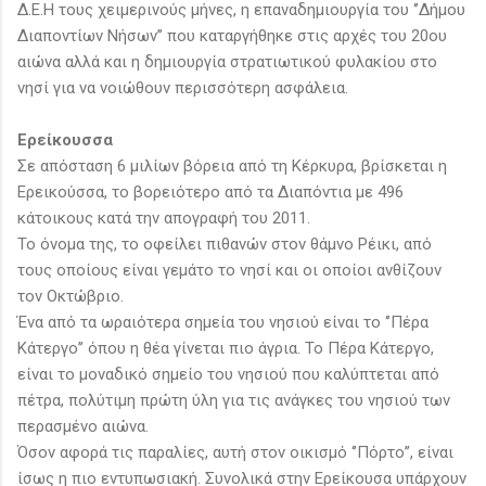
Δ.Ε.Η τους χειμερινούς μήνες, η επαναδημιουργία του ‘’Δήμου
Διαποντίων Νήσων’’ που καταργήθηκε στις αρχές του 20ου
αιώνα αλλά και η δημιουργία στρατιωτικού φυλακίου στο
νησί για να νοιώθουν περισσότερη ασφάλεια.
Ερείκουσσα
Σε απόσταση 6 μιλίων βόρεια από τη Κέρκυρα, βρίσκεται η
Ερεικούσσα, το βορειότερο από τα Διαπόντια με 496
κάτοικους κατά την απογραφή του 2011.
Το όνομα της, το οφείλει πιθανών στον θάμνο Ρέικι, από
τους οποίους είναι γεμάτο το νησί και οι οποίοι ανθίζουν
τον Οκτώβριο.
Ένα από τα ωραιότερα σημεία του νησιού είναι το ‘’Πέρα
Κάτεργο’’ όπου η θέα γίνεται πιο άγρια. Το Πέρα Κάτεργο,
είναι το μοναδικό σημείο του νησιού που καλύπτεται από
πέτρα, πολύτιμη πρώτη ύλη για τις ανάγκες του νησιού των
περασμένο αιώνα.
Όσον αφορά τις παραλίες, αυτή στον οικισμό ‘’Πόρτο’’, είναι
ίσως η πιο εντυπωσιακή. Συνολικά στην Ερείκουσα υπάρχουν