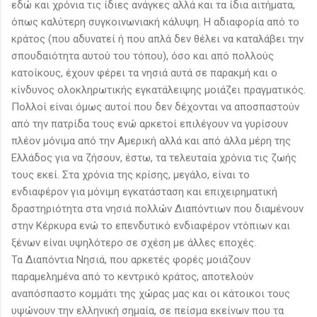
εδώ και χρόνια τις ίδιες ανάγκες αλλά και τα ίδια αιτήματα,
όπως καλύτερη συγκοινωνιακή κάλυψη. Η αδιαφορία από το
κράτος (που αδυνατεί ή που απλά δεν θέλει να καταλάβει την
σπουδαιότητα αυτού του τόπου), όσο και από πολλούς
κατοίκους, έχουν φέρει τα νησιά αυτά σε παρακμή και ο
κίνδυνος ολοκληρωτικής εγκατάλειψης μοιάζει πραγματικός.
Πολλοί είναι όμως αυτοί που δεν δέχονται να αποσπαστούν
από την πατρίδα τους ενώ αρκετοί επιλέγουν να γυρίσουν
πλέον μόνιμα από την Αμερική αλλά και από άλλα μέρη της
Ελλάδος για να ζήσουν, έστω, τα τελευταία χρόνια τις ζωής
τους εκεί. Στα χρόνια της κρίσης, μεγάλο, είναι το
ενδιαφέρον για μόνιμη εγκατάσταση και επιχειρηματική
δραστηριότητα στα νησιά πολλών Διαπόντιων που διαμένουν
στην Κέρκυρα ενώ το επενδυτικό ενδιαφέρον ντόπιων και
ξένων είναι υψηλότερο σε σχέση με άλλες εποχές.
Τα Διαπόντια Νησιά, που αρκετές φορές μοιάζουν
παραμελημένα από το κεντρικό κράτος, αποτελούν
αναπόσπαστο κομμάτι της χώρας μας και οι κάτοικοι τους
υψώνουν την ελληνική σημαία, σε πείσμα εκείνων που τα