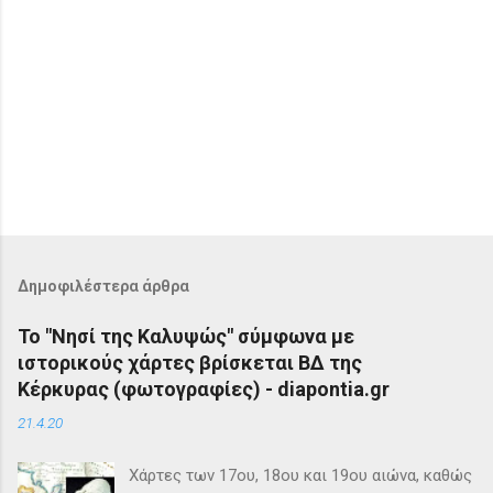
Δ
η
μ
ο
Δημοφιλέστερα άρθρα
σ
ί
Το "Νησί της Καλυψώς" σύμφωνα με
ε
ιστορικούς χάρτες βρίσκεται ΒΔ της
υ
σ
Κέρκυρας (φωτογραφίες) - diapontia.gr
η
21.4.20
σ
χ
ο
Χάρτες των 17ου, 18ου και 19ου αιώνα, καθώς
λ