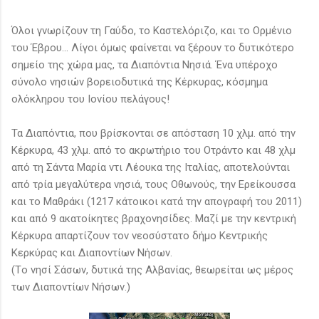
Όλοι γνωρίζουν τη Γαύδο, το Καστελόριζο, και το Ορμένιο
του Έβρου... Λίγοι όμως φαίνεται να ξέρουν το δυτικότερο
σημείο της χώρα μας, τα Διαπόντια Νησιά. Ένα υπέροχο
σύνολο νησιών βορειοδυτικά της Κέρκυρας, κόσμημα
ολόκληρου του Ιονίου πελάγους!
Τα Διαπόντια, που βρίσκονται σε απόσταση 10 χλμ. από την
Κέρκυρα, 43 χλμ. από το ακρωτήριο του Οτράντο και 48 χλμ
από τη Σάντα Μαρία ντι Λέουκα της Ιταλίας, αποτελούνται
από τρία μεγαλύτερα νησιά, τους Οθωνούς, την Ερείκουσσα
και το Μαθράκι (1217 κάτοικοι κατά την απογραφή του 2011)
και από 9 ακατοίκητες βραχονησίδες. Μαζί με την κεντρική
Κέρκυρα απαρτίζουν τον νεοσύστατο δήμο Κεντρικής
Κερκύρας και Διαποντίων Νήσων.
(Tο νησί Σάσων, δυτικά της Αλβανίας, θεωρείται ως μέρος
των Διαποντίων Νήσων.)