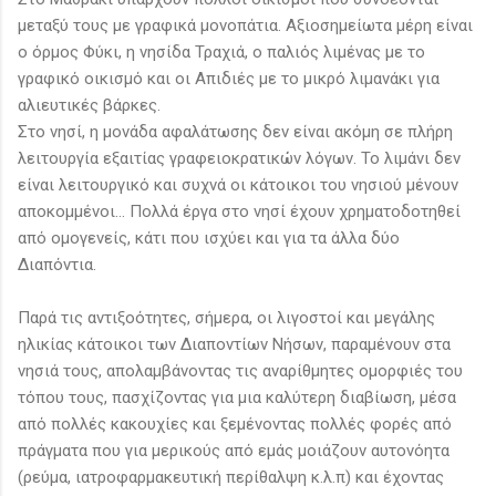
μεταξύ τους με γραφικά μονοπάτια. Αξιοσημείωτα μέρη είναι
ο όρμος Φύκι, η νησίδα Τραχιά, ο παλιός λιμένας με το
γραφικό οικισμό και οι Απιδιές με το μικρό λιμανάκι για
αλιευτικές βάρκες.
Στο νησί, η μονάδα αφαλάτωσης δεν είναι ακόμη σε πλήρη
λειτουργία εξαιτίας γραφειοκρατικών λόγων. Το λιμάνι δεν
είναι λειτουργικό και συχνά οι κάτοικοι του νησιού μένουν
αποκομμένοι… Πολλά έργα στο νησί έχουν χρηματοδοτηθεί
από ομογενείς, κάτι που ισχύει και για τα άλλα δύο
Διαπόντια.
Παρά τις αντιξοότητες, σήμερα, οι λιγοστοί και μεγάλης
ηλικίας κάτοικοι των Διαποντίων Νήσων, παραμένουν στα
νησιά τους, απολαμβάνοντας τις αναρίθμητες ομορφιές του
τόπου τους, πασχίζοντας για μια καλύτερη διαβίωση, μέσα
από πολλές κακουχίες και ξεμένοντας πολλές φορές από
πράγματα που για μερικούς από εμάς μοιάζουν αυτονόητα
(ρεύμα, ιατροφαρμακευτική περίθαλψη κ.λ.π) και έχοντας