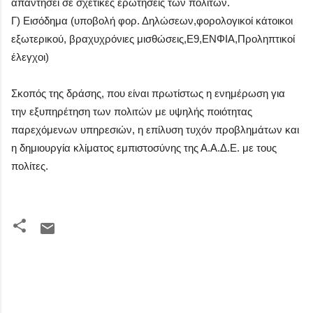
απαντήσει σε σχετικές ερωτήσεις των πολιτών.
Γ) Εισόδημα (υποβολή φορ. Δηλώσεων,φορολογικοί κάτοικοι
εξωτερικού, βραχυχρόνιες μισθώσεις,Ε9,ΕΝΦΙΑ,Προληπτικοί
έλεγχοι)
Σκοπός της δράσης, που είναι πρωτίστως η ενημέρωση για
την εξυπηρέτηση των πολιτών με υψηλής ποιότητας
παρεχόμενων υπηρεσιών, η επίλυση τυχόν προβλημάτων και
η δημιουργία κλίματος εμπιστοσύνης της Α.Α.Δ.Ε. με τους
πολίτες.
Σ
χ
ό