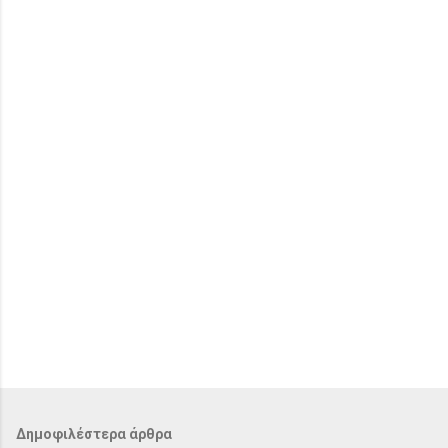
λ
ι
α
Δημοφιλέστερα άρθρα