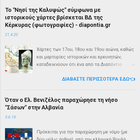
Το "Νησί της Καλυψώς" σύμφωνα με
ιστορικούς χάρτες βρίσκεται ΒΔ της
Κέρκυρας (φωτογραφίες) - diapontia.gr
21.4.20
Χάρτες των 17ου, 18ου και 19ου αιώνα, καθώς
και μαρτυρίες ιστορικών και ερευνητών,
καταδεικνύουν ότι ένα από τα Διαπόντια
Νησιά, βορειοδυτικά της Κέρκυρας, ήταν
ΔΙΑΒΆΣΤΕ ΠΕΡΙΣΣΌΤΕΡΑ ΕΔΏ👈
γνωστό με την ονομασία Ωγυγία ή «Νησί της
Καλυψώς». Από diapontia.gr Το γεγονός αυτό
έρχεται να επιβεβαιώσει τη μυθολογία και
Όταν ο Ελ. Βενιζέλος παραχώρησε τη νήσο
τη τοπική μυθιστορία των Διαποντίων Νήσων
"Σάσων" στην Αλβανία
που αναφέρει ότι κατά την αρχαιότητα οι
Οθωνοί ήταν το νησί της νύμφης Καλυψούς ,
5.6.19
κόρης του Άτλαντα η οποία ζούσε σε μία
μεγάλη σπηλιά. Σπηλιά Καλυψώς - Οθωνοί Η
Πρόκειται για την παραχώρηση με νόμο (με
θέση της Σπηλιάς της Καλυψώς, νοτιοδυτικοί
δύο μόλις άρθρα), από την ελληνική Βουλή,