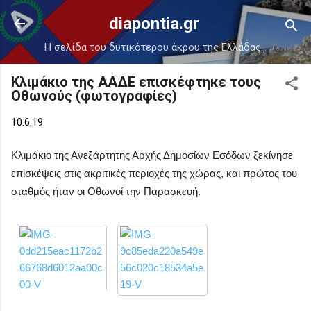
Μετάβαση στο κύριο περιεχόμενο
diapontia.gr
Η σελίδα του δυτικότερου άκρου της Ελλάδας.
Κλιμάκιο της ΑΑΔΕ επισκέφτηκε τους
Οθωνούς (φωτογραφίες)
10.6.19
Κλιμάκιο της Ανεξάρτητης Αρχής Δημοσίων Εσόδων ξεκίνησε
επισκέψεις στις ακριτικές περιοχές της χώρας, και πρώτος του
σταθμός ήταν οι Οθωνοί την Παρασκευή.