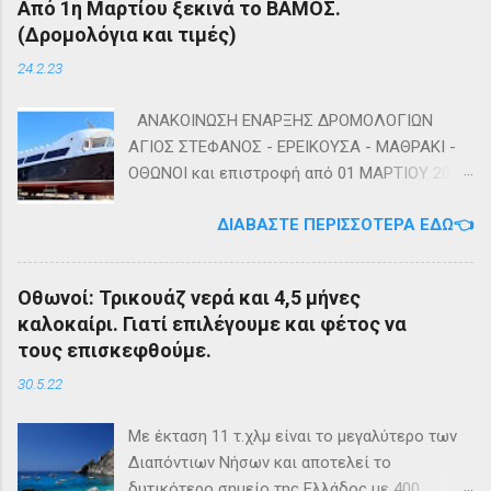
Από 1η Μαρτίου ξεκινά το ΒΑΜΟΣ.
(Δρομολόγια και τιμές)
24.2.23
ΑΝΑΚΟΙΝΩΣΗ ΕΝΑΡΞΗΣ ΔΡΟΜΟΛΟΓΙΩΝ
ΑΓΙΟΣ ΣΤΕΦΑΝΟΣ - ΕΡΕΙΚΟΥΣΑ - ΜΑΘΡΑΚΙ -
ΟΘΩΝΟΙ και επιστροφή από 01 ΜΑΡΤΙΟΥ 2023
diapontia.gr Σας ενημερώνουμε ότι το πλοίο
ΔΙΑΒΆΣΤΕ ΠΕΡΙΣΣΌΤΕΡΑ ΕΔΏ👈
της εταιρίας μας, ΕΓ-ΔΡ ΒΑΜΟΣ, αναμένεται
να ξεκινήσει δρομολόγια στην γραμμή: ΑΓΙΟΣ
ΣΤΕΦΑΝΟΣ - ΕΡΕΙΚΟΥΣΑ - ΜΑΘΡΑΚΙ - ΟΘΩΝΟΙ
Οθωνοί: Τρικουάζ νερά και 4,5 μήνες
και επιστροφή με 3 δρομολόγια την εβδομάδα
καλοκαίρι. Γιατί επιλέγουμε και φέτος να
από 01/03/2023 Πηγή: chania-lines.com
τους επισκεφθούμε.
30.5.22
Με έκταση 11 τ.χλμ είναι το μεγαλύτερο των
Διαπόντιων Νήσων και αποτελεί το
δυτικότερο σημείο της Ελλάδος με 400