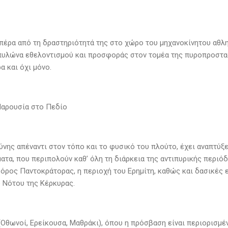
πέρα από τη δραστηριότητά της στο χώρο του μηχανοκίνητου αθλητ
 πυλώνα εθελοντισμού και προσφοράς στον τομέα της πυροπροστασ
α και όχι μόνο.
Παρουσία στο Πεδίο
ύνης απέναντι στον τόπο και το φυσικό του πλούτο, έχει αναπτύξ
ατα, που περιπολούν καθ’ όλη τη διάρκεια της αντιπυρικής περι
 όρος Παντοκράτορας, η περιοχή του Ερημίτη, καθώς και δασικές 
υ Νότου της Κέρκυρας.
 (Οθωνοί, Ερείκουσα, Μαθράκι), όπου η πρόσβαση είναι περιορισμέ