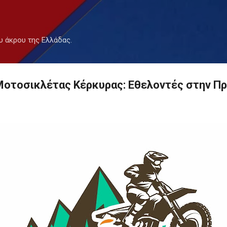
Μετάβαση στο κύριο περιεχόμενο
υ άκρου της Ελλάδας.
Μοτοσικλέτας Κέρκυρας: Εθελοντές στην Πρ