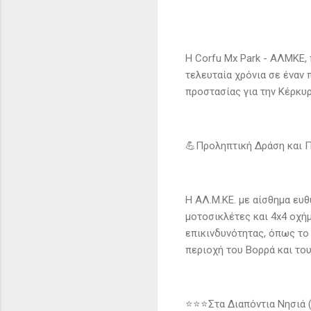
Η Corfu Mx Park - ΑΛΜΚΕ, 
τελευταία χρόνια σε έναν
προστασίας για την Κέρκυρ
💪Προληπτική Δράση και 
Η ΑΛ.Μ.ΚΕ. με αίσθημα ευθ
μοτοσικλέτες και 4x4 οχήμ
επικινδυνότητας, όπως το
περιοχή του Βορρά και το
⭐️⭐️⭐️Στα Διαπόντια Νησιά