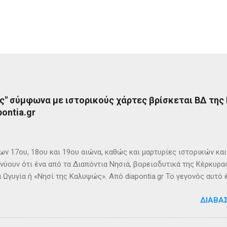
ς" σύμφωνα με ιστορικούς χάρτες βρίσκεται ΒΔ της
ontia.gr
ων 17ου, 18ου και 19ου αιώνα, καθώς και μαρτυρίες ιστορικών κα
νύουν ότι ένα από τα Διαπόντια Νησιά, βορειοδυτικά της Κέρκυρας
 Ωγυγία ή «Νησί της Καλυψώς». Από diapontia.gr Το γεγονός αυτό
ογία και τη τοπική μυθιστορία των Διαποντίων Νήσων που αναφέ
ΔΙΑΒΆ
τα οι Οθωνοί ήταν το νησί της νύμφης Καλυψούς , κόρης του Άτλ
πηλιά. Σπηλιά Καλυψώς - Οθωνοί Η θέση της Σπηλιάς της Καλυψ
με το μύθο, ο Οδυσσέας την ερωτεύθηκε και έμεινε αιχμάλωτος ε