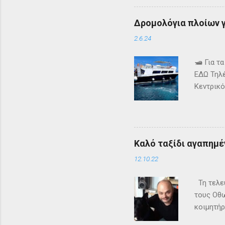
έγιναν δ
δημιουργ
Δρομολόγια πλοίων γι
τον να ε
Faceboo
2.6.24
🛥️ Για 
ΕΔΩ Τηλέ
Κεντρικό
τα δρομ
+302661
ενημερω
Καλό ταξίδι αγαπημέν
12.10.22
Τη τελευ
τους Οθω
κοιμητήρ