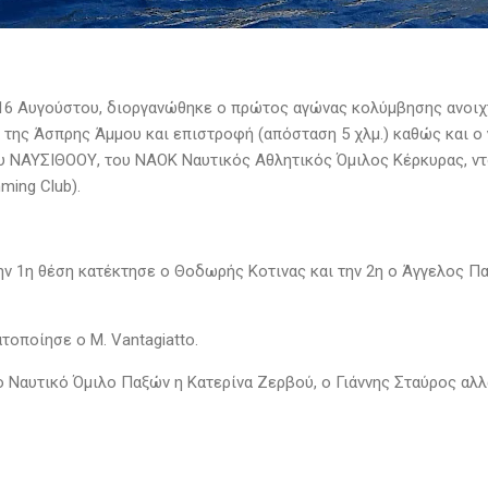
16 Αυγούστου, διοργανώθηκε ο πρώτος αγώνας κολύμβησης ανοιχ
α της Άσπρης Άμμου και επιστροφή (απόσταση 5 χλμ.) καθώς και
υ ΝΑΥΣΙΘΟΟΥ, του ΝΑΟΚ Ναυτικός Αθλητικός Όμιλος Κέρκυρας, ντ
ming Club).
ην 1η θέση κατέκτησε ο Θοδωρής Κοτινας και την 2η ο Άγγελος Π
τοποίησε ο M. Vantagiatto.
 Ναυτικό Όμιλο Παξών η Κατερίνα Ζερβού, ο Γιάννης Σταύρος αλλά 