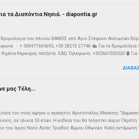
υσοίωνες. Ακόμα και για τον Σπύρο με τις απύθμενες αντοχές, οι 
ούσαν παγωμένες ριπές και έφερναν υψηλό κυματισμό, τον αποδ
α τα Διαπόντια Νησιά. - diapontia.gr
γκαταλείψει τη προσπάθεια. 👉 Ακολουθήστε μας στο Instagram 
k
τα δρομολόγια του πλοίου ΒΑΜΟΣ από Άγιο Στέφανο Αυλιωτών Βό
φωνα: : + 306971665695, +30 28210 27746 🛳️ Για τα δρομολόγια
 Λιμένα Κέρκυρας πατήστε ΕΔΩ Τηλέφωνο: +302661020520 🛢️ Για
ολόγια μεταφοράς καυσίμων του πλοίου ΓΡΗΓΌΡΗΣ Μ. επικοινων
ΔΙΑΒΆ
024220 👉Ακολουθήστε μας στο Facebook και στο Instagram 📬
τικό δελτίο πατώντας ΕΔΩ
ε μας Τέλη...
ταία του πνοή άφησε ο αγαπητός Αριστοτέλης Μάνεσης "Δαμασκής
νούς, σε ηλικία 53 ετών. Η κηδεία του θα τελεστεί αύριο Πέμπτη
ιο του Ιερού Ναού Αγίας Τριάδος Άμμου Οθωνών. Καλή αντάμωση