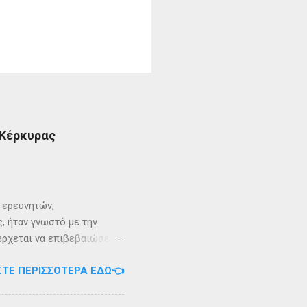
 Κέρκυρας
ι ερευνητών,
, ήταν γνωστό με την
 έρχεται να επιβεβαιώσει
ρει ότι κατά την
ΣΤΕ ΠΕΡΙΣΣΌΤΕΡΑ ΕΔΏ👈
αντα η οποία ζούσε σε μία
ώς, νοτιοδυτικοί Οθωνοι
κεί για επτά χρόνια. Ο