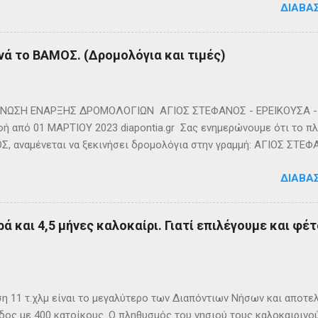
ΔΙΑΒΆ
νά το ΒΑΜΟΣ. (Δρομολόγια και τιμές)
ΩΣΗ ΕΝΑΡΞΗΣ ΔΡΟΜΟΛΟΓΙΩΝ ΑΓΙΟΣ ΣΤΕΦΑΝΟΣ - ΕΡΕΙΚΟΥΣΑ - 
ή από 01 ΜΑΡΤΙΟΥ 2023 diapontia.gr Σας ενημερώνουμε ότι το πλο
, αναμένεται να ξεκινήσει δρομολόγια στην γραμμή: ΑΓΙΟΣ ΣΤΕΦ
- ΟΘΩΝΟΙ και επιστροφή με 3 δρομολόγια την εβδομάδα από 01/0
ΔΙΑΒΆ
m
ά και 4,5 μήνες καλοκαίρι. Γιατί επιλέγουμε και φέτ
η 11 τ.χλμ είναι το μεγαλύτερο των Διαπόντιων Νήσων και αποτε
δος με 400 κατοίκους. Ο πληθυσμός του νησιού τους καλοκαιρινο