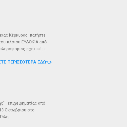
καταιγίδες που
υνάμωσαν αναγκάζοντας
👉 Ακολουθήστε μας στο
ρειας Κέρκυρας πατήστε
 του πλοίου ΕΥΔΟΚΊΑ από
 πληροφορίες σχετικά με
ήστε στο τηλέφωνο:
ΣΤΕ ΠΕΡΙΣΣΌΤΕΡΑ ΕΔΏ👈
Εγγραφείτε στο
" , επιχειρηματίας από
 13 Οκτωβρίου στο
 Τέλη