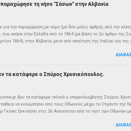
ς παραχώρησε τη νήσο "Σάσων" στην Αλβανία
 ονόμαζε το νησί Ὠγυγία , στο οποίο υπήρχε έντονη ευωδία από 
πάνω σε μία σχεδία, ναυάγησε και αφού πάλεψε με τα κύματα, βρέ
κων σημερινή Κέρκυρα . Ένα στοιχείο που δικαιώνει τον μύθο...
ι για την παραχώρηση με νόμο (με δύο μόλις άρθρα), από την ελλη
 που ανήκε στην Ελλάδα από το 1864 (με βάση το 2ο άρθρο της Σ
ρτίου 1864), στην Αλβανία, μετά από απαίτηση της Ιταλίας και τ
ΦΙΚΑ ΚΑΙ ΙΣΤΟΡΙΚΑ ΣΤΟΙΧΕΙΑ Η Σάσων είναι νησί που ανήκει, σήμ
ΔΙΑΒΆ
 της ονομασία είναι Sazan ή Sazani και η ιταλική της Saseno. Έχει
λη στρατηγική σημασία, καθώς βρίσκεται ανάμεσα στα στενά του Ο
ης Αυλώνας. Δεν έχει μόνιμους κατοίκους, τουλάχιστον επίσημα
εν τα κατάφερε ο Σπύρος Χρυσικόπουλος.
δη από την αρχαιότητα. Ο Πολύβιος την αναφέρει σε ένα «επεισό
ιππο Ε’ της Μακεδονίας και τους Ρωμαίους (215 π.Χ.). Ο Σκύλαξ ο
τι τα Κεραύνια Όρη εν τη Ηπείρω και νήσος παρά ταύτα έστι μικρά,
ς την αναφέρει πρώτο...
ontia.gr Δεν τα κατάφερε τελικά ο υπερκολυμβητής Σπύρος Χρυσ
πάθεια να κολυμπήσει από τους Οθωνούς μέχρι το Οτράντο της Νό
ρ Γκίνες ξεκινήσει στις 26 Αυγούστου από το νησί των Οθωνών μ
ίας. Παρά την υπερπροσπάθεια του δεν καταφέρει να ανταπεξέλθε
ΔΙΑΒΆ
οχής. Τη νύχτα ένα κοπάδι μεδουσών τον έβαλε στόχο, η θάλασσα 