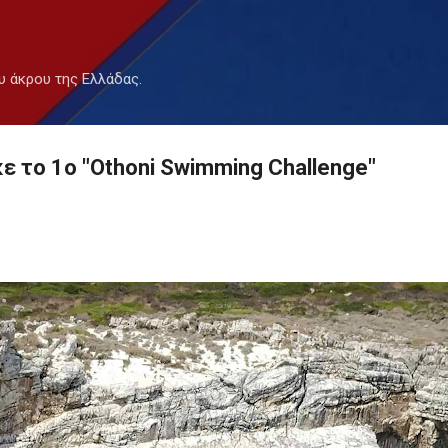
Μετάβαση στο κύριο περιεχόμενο
υ άκρου της Ελλάδας.
 το 1ο "Othoni Swimming Challenge"