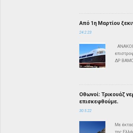
Από 1η Μαρτίου ξεκι
24.2.23
ΑΝΑΚΟΙΝ
επιστροφ
ΔΡ ΒΑΜΟΣ
ΜΑΘΡΑΚΙ 
lines.co
Οθωνοί: Τρικουάζ νερ
επισκεφθούμε.
30.5.22
Με έκτασ
της Ελλά