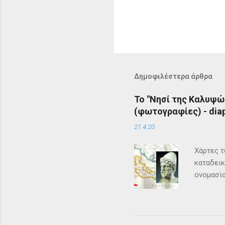
Δημοφιλέστερα άρθρα
Το "Νησί της Καλυψώ
(φωτογραφίες) - diap
21.4.20
Χάρτες τ
καταδεικ
ονομασία
τη μυθολ
αρχαιότη
μεγάλη σ
Σύμφωνα 