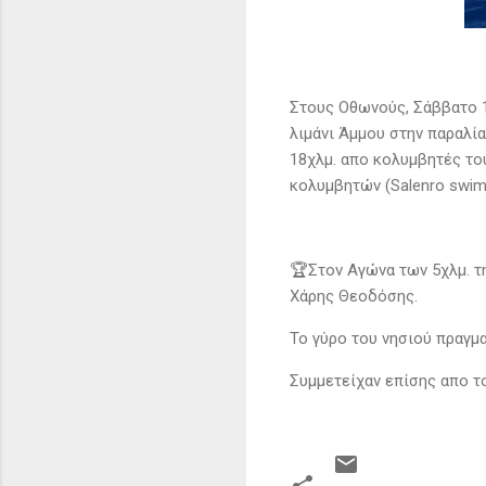
Στους Οθωνούς, Σάββατο 
λιμάνι Άμμου στην παραλί
18χλμ. απο κολυμβητές το
κολυμβητών (Salenro swim
🏆Στον Αγώνα των 5χλμ. τ
Χάρης Θεοδόσης.
Το γύρο του νησιού πραγμα
Συμμετείχαν επίσης απο το