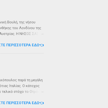
κυπαρίσσι. Φεύγωντας ο
θηκε στην Σχερία, το νησί
νική Βουλή, της νήσου
υνθήκης του Λονδίνου της
ης Αυστρίας. Η ΝΗΣΟΣ ΣΑΣΩΝ
ερα, στην Αλβανία. Η
ΣΤΕ ΠΕΡΙΣΣΌΤΕΡΑ ΕΔΏ👈
 έκταση περίπου 6 τ.χλμ.
τράντο και την είσοδο του
. Η Σάσων ή Σασώ είναι
διο» του πολέμου ανάμεσα
 Καρυανδεύς γράφει :«Κατά
 η όνομα Σάσων». Ο
ικόπουλος παρά τη μεγάλη
τιας Ιταλίας. Ο κάτοχος
ε τελικό στόχο το Οτράντο
ι στις δύσκολες συνθήκες
ΣΤΕ ΠΕΡΙΣΣΌΤΕΡΑ ΕΔΏ👈
αγρίεψε και οι συνθήκες