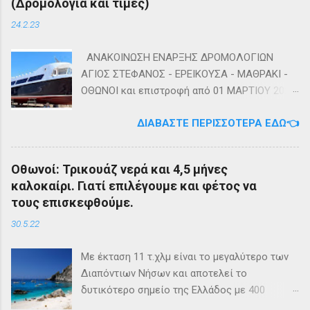
(Δρομολόγια και τιμές)
24.2.23
ΑΝΑΚΟΙΝΩΣΗ ΕΝΑΡΞΗΣ ΔΡΟΜΟΛΟΓΙΩΝ
ΑΓΙΟΣ ΣΤΕΦΑΝΟΣ - ΕΡΕΙΚΟΥΣΑ - ΜΑΘΡΑΚΙ -
ΟΘΩΝΟΙ και επιστροφή από 01 ΜΑΡΤΙΟΥ 2023
diapontia.gr Σας ενημερώνουμε ότι το πλοίο
ΔΙΑΒΆΣΤΕ ΠΕΡΙΣΣΌΤΕΡΑ ΕΔΏ👈
της εταιρίας μας, ΕΓ-ΔΡ ΒΑΜΟΣ, αναμένεται
να ξεκινήσει δρομολόγια στην γραμμή: ΑΓΙΟΣ
ΣΤΕΦΑΝΟΣ - ΕΡΕΙΚΟΥΣΑ - ΜΑΘΡΑΚΙ - ΟΘΩΝΟΙ
Οθωνοί: Τρικουάζ νερά και 4,5 μήνες
και επιστροφή με 3 δρομολόγια την εβδομάδα
καλοκαίρι. Γιατί επιλέγουμε και φέτος να
από 01/03/2023 Πηγή: chania-lines.com
τους επισκεφθούμε.
30.5.22
Με έκταση 11 τ.χλμ είναι το μεγαλύτερο των
Διαπόντιων Νήσων και αποτελεί το
δυτικότερο σημείο της Ελλάδος με 400
κατοίκους. Ο πληθυσμός του νησιού τους