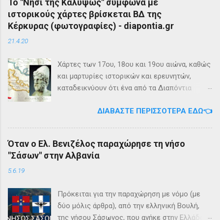
Το "Νησί της Καλυψώς" σύμφωνα με
ιστορικούς χάρτες βρίσκεται ΒΔ της
Κέρκυρας (φωτογραφίες) - diapontia.gr
21.4.20
Χάρτες των 17ου, 18ου και 19ου αιώνα, καθώς
και μαρτυρίες ιστορικών και ερευνητών,
καταδεικνύουν ότι ένα από τα Διαπόντια
Νησιά, βορειοδυτικά της Κέρκυρας, ήταν
ΔΙΑΒΆΣΤΕ ΠΕΡΙΣΣΌΤΕΡΑ ΕΔΏ👈
γνωστό με την ονομασία Ωγυγία ή «Νησί της
Καλυψώς». Από diapontia.gr Το γεγονός αυτό
έρχεται να επιβεβαιώσει τη μυθολογία και
Όταν ο Ελ. Βενιζέλος παραχώρησε τη νήσο
τη τοπική μυθιστορία των Διαποντίων Νήσων
"Σάσων" στην Αλβανία
που αναφέρει ότι κατά την αρχαιότητα οι
Οθωνοί ήταν το νησί της νύμφης Καλυψούς ,
5.6.19
κόρης του Άτλαντα η οποία ζούσε σε μία
μεγάλη σπηλιά. Σπηλιά Καλυψώς - Οθωνοί Η
Πρόκειται για την παραχώρηση με νόμο (με
θέση της Σπηλιάς της Καλυψώς, νοτιοδυτικοί
δύο μόλις άρθρα), από την ελληνική Βουλή,
Οθωνοι Σύμφωνα με το μύθο, ο Οδυσσέας
της νήσου Σάσωνος, που ανήκε στην Ελλάδα