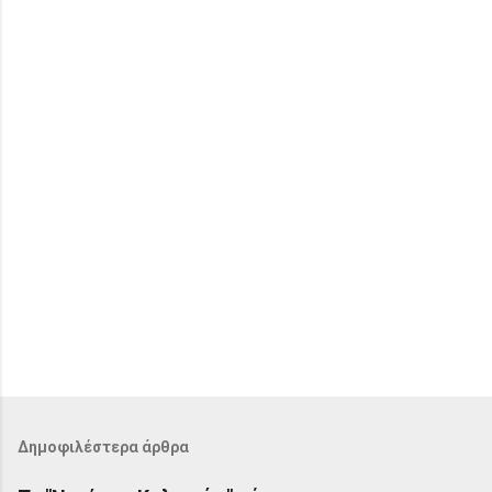
ι
α
Δημοφιλέστερα άρθρα