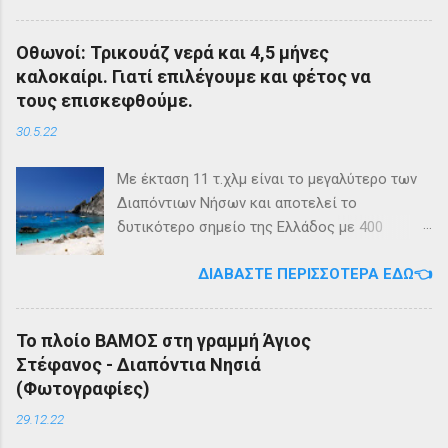
να ξεκινήσει δρομολόγια στην γραμμή: ΑΓΙΟΣ
ΣΤΕΦΑΝΟΣ - ΕΡΕΙΚΟΥΣΑ - ΜΑΘΡΑΚΙ - ΟΘΩΝΟΙ
Οθωνοί: Τρικουάζ νερά και 4,5 μήνες
και επιστροφή με 3 δρομολόγια την εβδομάδα
καλοκαίρι. Γιατί επιλέγουμε και φέτος να
από 01/03/2023 Πηγή: chania-lines.com
τους επισκεφθούμε.
30.5.22
Με έκταση 11 τ.χλμ είναι το μεγαλύτερο των
Διαπόντιων Νήσων και αποτελεί το
δυτικότερο σημείο της Ελλάδος με 400
κατοίκους. Ο πληθυσμός του νησιού τους
ΔΙΑΒΆΣΤΕ ΠΕΡΙΣΣΌΤΕΡΑ ΕΔΏ👈
καλοκαιρινούς μήνες πολλαπλασιάζεται
καθώς κατακλύζεται από ντόπιους αλλά και
εκατοντάδες τουρίστες. Πρόκειται για ένα
Το πλοίο ΒΑΜΟΣ στη γραμμή Άγιος
μέρος, κατάλληλο οικογενειακές διακοπές,
Στέφανος - Διαπόντια Νησιά
για ιστιοπλοϊκή περιήγηση . Το καράβι αφήνει
(Φωτογραφίες)
τον επισκέπτη στα Αυλάκια, ένα όρμο κοντά
στη παραλία του Άμμου που βρίσκονται
29.12.22
συγκεντρωμένα τα καταστήματα του νησιού.