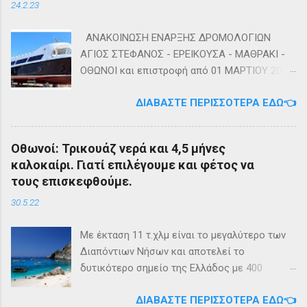
24.2.23
ΑΝΑΚΟΙΝΩΣΗ ΕΝΑΡΞΗΣ ΔΡΟΜΟΛΟΓΙΩΝ
ΑΓΙΟΣ ΣΤΕΦΑΝΟΣ - ΕΡΕΙΚΟΥΣΑ - ΜΑΘΡΑΚΙ -
ΟΘΩΝΟΙ και επιστροφή από 01 ΜΑΡΤΙΟΥ 2023
diapontia.gr Σας ενημερώνουμε ότι το πλοίο
ΔΙΑΒΆΣΤΕ ΠΕΡΙΣΣΌΤΕΡΑ ΕΔΏ👈
της εταιρίας μας, ΕΓ-ΔΡ ΒΑΜΟΣ, αναμένεται
να ξεκινήσει δρομολόγια στην γραμμή: ΑΓΙΟΣ
ΣΤΕΦΑΝΟΣ - ΕΡΕΙΚΟΥΣΑ - ΜΑΘΡΑΚΙ - ΟΘΩΝΟΙ
Οθωνοί: Τρικουάζ νερά και 4,5 μήνες
και επιστροφή με 3 δρομολόγια την εβδομάδα
καλοκαίρι. Γιατί επιλέγουμε και φέτος να
από 01/03/2023 Πηγή: chania-lines.com
τους επισκεφθούμε.
30.5.22
Με έκταση 11 τ.χλμ είναι το μεγαλύτερο των
Διαπόντιων Νήσων και αποτελεί το
δυτικότερο σημείο της Ελλάδος με 400
κατοίκους. Ο πληθυσμός του νησιού τους
ΔΙΑΒΆΣΤΕ ΠΕΡΙΣΣΌΤΕΡΑ ΕΔΏ👈
καλοκαιρινούς μήνες πολλαπλασιάζεται