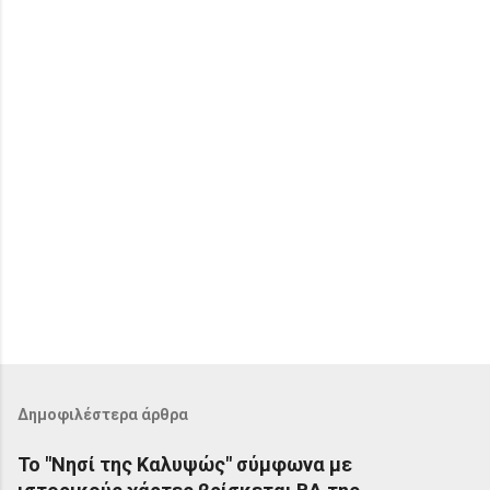
α
Δημοφιλέστερα άρθρα
Το "Νησί της Καλυψώς" σύμφωνα με