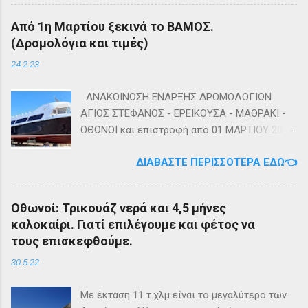
Καλή αντάμωση Τέλη
Από 1η Μαρτίου ξεκινά το ΒΑΜΟΣ.
(Δρομολόγια και τιμές)
24.2.23
ΑΝΑΚΟΙΝΩΣΗ ΕΝΑΡΞΗΣ ΔΡΟΜΟΛΟΓΙΩΝ
ΑΓΙΟΣ ΣΤΕΦΑΝΟΣ - ΕΡΕΙΚΟΥΣΑ - ΜΑΘΡΑΚΙ -
ΟΘΩΝΟΙ και επιστροφή από 01 ΜΑΡΤΙΟΥ 2023
diapontia.gr Σας ενημερώνουμε ότι το πλοίο
ΔΙΑΒΆΣΤΕ ΠΕΡΙΣΣΌΤΕΡΑ ΕΔΏ👈
της εταιρίας μας, ΕΓ-ΔΡ ΒΑΜΟΣ, αναμένεται
να ξεκινήσει δρομολόγια στην γραμμή: ΑΓΙΟΣ
ΣΤΕΦΑΝΟΣ - ΕΡΕΙΚΟΥΣΑ - ΜΑΘΡΑΚΙ - ΟΘΩΝΟΙ
Οθωνοί: Τρικουάζ νερά και 4,5 μήνες
και επιστροφή με 3 δρομολόγια την εβδομάδα
καλοκαίρι. Γιατί επιλέγουμε και φέτος να
από 01/03/2023 Πηγή: chania-lines.com
τους επισκεφθούμε.
30.5.22
Με έκταση 11 τ.χλμ είναι το μεγαλύτερο των