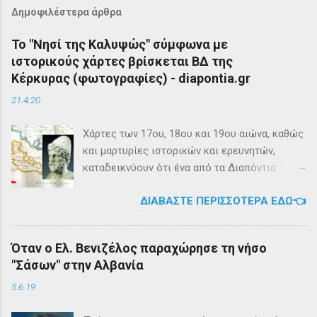
Δημοφιλέστερα άρθρα
Το "Νησί της Καλυψώς" σύμφωνα με
ιστορικούς χάρτες βρίσκεται ΒΔ της
Κέρκυρας (φωτογραφίες) - diapontia.gr
21.4.20
Χάρτες των 17ου, 18ου και 19ου αιώνα, καθώς
και μαρτυρίες ιστορικών και ερευνητών,
καταδεικνύουν ότι ένα από τα Διαπόντια
Νησιά, βορειοδυτικά της Κέρκυρας, ήταν
ΔΙΑΒΆΣΤΕ ΠΕΡΙΣΣΌΤΕΡΑ ΕΔΏ👈
γνωστό με την ονομασία Ωγυγία ή «Νησί της
Καλυψώς». Από diapontia.gr Το γεγονός αυτό
έρχεται να επιβεβαιώσει τη μυθολογία και
Όταν ο Ελ. Βενιζέλος παραχώρησε τη νήσο
τη τοπική μυθιστορία των Διαποντίων Νήσων
"Σάσων" στην Αλβανία
που αναφέρει ότι κατά την αρχαιότητα οι
Οθωνοί ήταν το νησί της νύμφης Καλυψούς ,
5.6.19
κόρης του Άτλαντα η οποία ζούσε σε μία