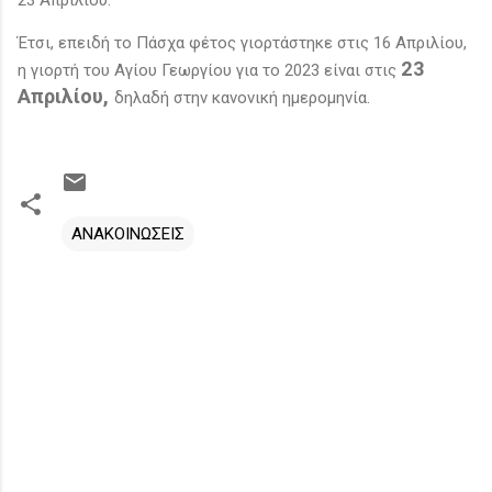
Έτσι, επειδή το Πάσχα φέτος γιορτάστηκε στις 16 Απριλίου,
23
η γιορτή του Αγίου Γεωργίου για το 2023 είναι στις
Απριλίου,
δηλαδή στην κανονική ημερομηνία.
ΑΝΑΚΟΙΝΩΣΕΙΣ
Σ
χ
ό
λ
ι
α