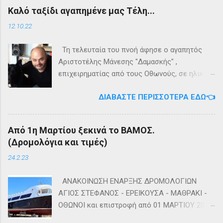
εγκαταλείψει τη προσπάθεια. 👉
Τηλέφωνο: +302661020520 🛢️ Για
Καλό ταξίδι αγαπημένε μας Τέλη...
Ακολουθήστε μας στο Instagram 👉
πληροφορίες σχετικά με τα δρομολόγια
Ακολουθήστε μας στο Facebook
μεταφοράς καυσίμων του πλοίου ΓΡΗΓΌΡΗΣ
12.10.22
Μ. επικοινωνήστε στο τηλέφωνο:
+302661024220 👉Ακολουθήστε μας στο
Τη τελευταία του πνοή άφησε ο αγαπητός
Facebook και στο Instagram 📬Εγγραφείτε
Αριστοτέλης Μάνεσης "Δαμασκής" ,
στο ενημερωτικό δελτίο πατώντας ΕΔΩ
επιχειρηματίας από τους Οθωνούς, σε ηλικία
53 ετών. Η κηδεία του θα τελεστεί αύριο
ΔΙΑΒΆΣΤΕ ΠΕΡΙΣΣΌΤΕΡΑ ΕΔΏ👈
Πέμπτη 13 Οκτωβρίου στο κοιμητήριο του
Ιερού Ναού Αγίας Τριάδος Άμμου Οθωνών.
Καλή αντάμωση Τέλη
Από 1η Μαρτίου ξεκινά το ΒΑΜΟΣ.
(Δρομολόγια και τιμές)
24.2.23
ΑΝΑΚΟΙΝΩΣΗ ΕΝΑΡΞΗΣ ΔΡΟΜΟΛΟΓΙΩΝ
ΑΓΙΟΣ ΣΤΕΦΑΝΟΣ - ΕΡΕΙΚΟΥΣΑ - ΜΑΘΡΑΚΙ -
ΟΘΩΝΟΙ και επιστροφή από 01 ΜΑΡΤΙΟΥ 2023
diapontia.gr Σας ενημερώνουμε ότι το πλοίο