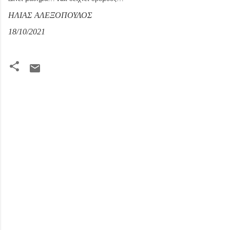
ΗΛΙΑΣ ΑΛΕΞΟΠΟΥΛΟΣ
18/10/2021
Σ
χ
ό
λ
ι
α