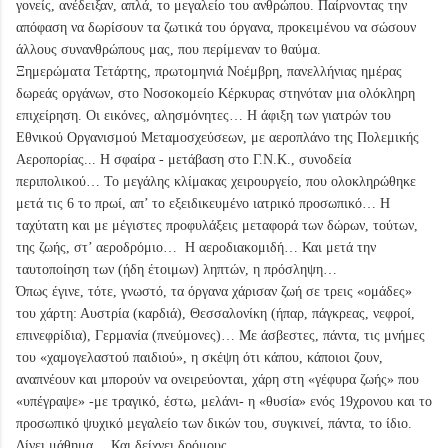
γονείς, ανέδειξαν, απλά, το μεγαλείο του ανθρώπου. Παίρνοντας την
απόφαση να δωρίσουν τα ζωτικά του όργανα, προκειμένου να σώσουν
άλλους συνανθρώπους μας, που περίμεναν το θαύμα.
Ξημερώματα Τετάρτης, πρωτομηνιά Νοέμβρη, πανελλήνιας ημέρας
δωρεάς οργάνων, στο Νοσοκομείο Κέρκυρας στηνόταν μια ολόκληρη
επιχείρηση. Οι εικόνες, αλησμόνητες… Η άφιξη των γιατρών του
Εθνικού Οργανισμού Μεταμοσχεύσεων, με αεροπλάνο της Πολεμικής
Αεροπορίας... Η σφαίρα - μετάβαση στο Γ.Ν.Κ., συνοδεία
περιπολικού… Το μεγάλης κλίμακας χειρουργείο, που ολοκληρώθηκε
μετά τις 6 το πρωί, απ’ το εξειδικευμένο ιατρικό προσωπικό… Η
ταχύτατη και με μέγιστες προφυλάξεις μεταφορά των δώρων, τούτων,
της ζωής, στ’ αεροδρόμιο… Η αεροδιακομιδή… Και μετά την
ταυτοποίηση των (ήδη έτοιμων) ληπτών, η πρόσληψη…
Όπως έγινε, τότε, γνωστό, τα όργανα χάρισαν ζωή σε τρεις «ομάδες»
του χάρτη: Αυστρία (καρδιά), Θεσσαλονίκη (ήπαρ, πάγκρεας, νεφροί,
επινεφρίδια), Γερμανία (πνεύμονες)… Με άσβεστες, πάντα, τις μνήμες
του «χαμογελαστού παιδιού», η σκέψη ότι κάπου, κάποιοι ζουν,
αναπνέουν και μπορούν να ονειρεύονται, χάρη στη «γέφυρα ζωής» που
«υπέγραψε» -με τραγικό, έστω, μελάνι- η «θυσία» ενός 19χρονου και το
προσωπικό ψυχικό μεγαλείο των δικών του, συγκινεί, πάντα, το ίδιο.
Δίνει μάθημα… Και δείχνει δρόμους…