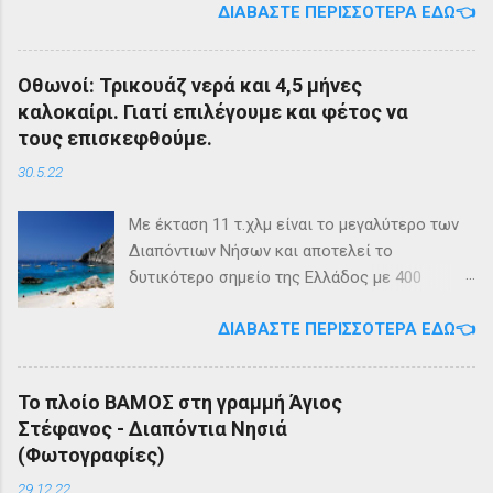
ΔΙΑΒΆΣΤΕ ΠΕΡΙΣΣΌΤΕΡΑ ΕΔΏ👈
της εταιρίας μας, ΕΓ-ΔΡ ΒΑΜΟΣ, αναμένεται
να ξεκινήσει δρομολόγια στην γραμμή: ΑΓΙΟΣ
ΣΤΕΦΑΝΟΣ - ΕΡΕΙΚΟΥΣΑ - ΜΑΘΡΑΚΙ - ΟΘΩΝΟΙ
Οθωνοί: Τρικουάζ νερά και 4,5 μήνες
και επιστροφή με 3 δρομολόγια την εβδομάδα
καλοκαίρι. Γιατί επιλέγουμε και φέτος να
από 01/03/2023 Πηγή: chania-lines.com
τους επισκεφθούμε.
30.5.22
Με έκταση 11 τ.χλμ είναι το μεγαλύτερο των
Διαπόντιων Νήσων και αποτελεί το
δυτικότερο σημείο της Ελλάδος με 400
κατοίκους. Ο πληθυσμός του νησιού τους
ΔΙΑΒΆΣΤΕ ΠΕΡΙΣΣΌΤΕΡΑ ΕΔΏ👈
καλοκαιρινούς μήνες πολλαπλασιάζεται
καθώς κατακλύζεται από ντόπιους αλλά και
εκατοντάδες τουρίστες. Πρόκειται για ένα
Το πλοίο ΒΑΜΟΣ στη γραμμή Άγιος
μέρος, κατάλληλο οικογενειακές διακοπές,
Στέφανος - Διαπόντια Νησιά
για ιστιοπλοϊκή περιήγηση . Το καράβι αφήνει
(Φωτογραφίες)
τον επισκέπτη στα Αυλάκια, ένα όρμο κοντά
στη παραλία του Άμμου που βρίσκονται
29.12.22