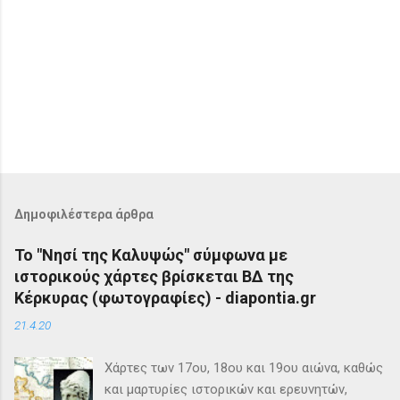
Δημοφιλέστερα άρθρα
Το "Νησί της Καλυψώς" σύμφωνα με
ιστορικούς χάρτες βρίσκεται ΒΔ της
Κέρκυρας (φωτογραφίες) - diapontia.gr
21.4.20
Χάρτες των 17ου, 18ου και 19ου αιώνα, καθώς
και μαρτυρίες ιστορικών και ερευνητών,