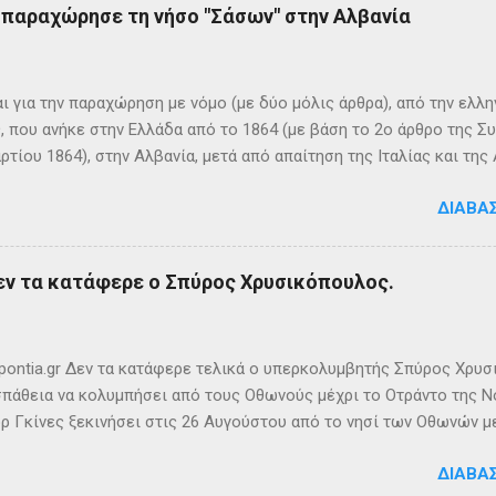
ς παραχώρησε τη νήσο "Σάσων" στην Αλβανία
 ονόμαζε το νησί Ὠγυγία , στο οποίο υπήρχε έντονη ευωδία από 
πάνω σε μία σχεδία, ναυάγησε και αφού πάλεψε με τα κύματα, βρέ
κων σημερινή Κέρκυρα . Ένα στοιχείο που δικαιώνει τον μύθο...
ι για την παραχώρηση με νόμο (με δύο μόλις άρθρα), από την ελλη
 που ανήκε στην Ελλάδα από το 1864 (με βάση το 2ο άρθρο της Σ
ρτίου 1864), στην Αλβανία, μετά από απαίτηση της Ιταλίας και τ
ΦΙΚΑ ΚΑΙ ΙΣΤΟΡΙΚΑ ΣΤΟΙΧΕΙΑ Η Σάσων είναι νησί που ανήκει, σήμ
ΔΙΑΒΆ
 της ονομασία είναι Sazan ή Sazani και η ιταλική της Saseno. Έχει
λη στρατηγική σημασία, καθώς βρίσκεται ανάμεσα στα στενά του Ο
ης Αυλώνας. Δεν έχει μόνιμους κατοίκους, τουλάχιστον επίσημα
εν τα κατάφερε ο Σπύρος Χρυσικόπουλος.
δη από την αρχαιότητα. Ο Πολύβιος την αναφέρει σε ένα «επεισό
ιππο Ε’ της Μακεδονίας και τους Ρωμαίους (215 π.Χ.). Ο Σκύλαξ ο
τι τα Κεραύνια Όρη εν τη Ηπείρω και νήσος παρά ταύτα έστι μικρά,
ς την αναφέρει πρώτο...
ontia.gr Δεν τα κατάφερε τελικά ο υπερκολυμβητής Σπύρος Χρυσ
πάθεια να κολυμπήσει από τους Οθωνούς μέχρι το Οτράντο της Νό
ρ Γκίνες ξεκινήσει στις 26 Αυγούστου από το νησί των Οθωνών μ
ίας. Παρά την υπερπροσπάθεια του δεν καταφέρει να ανταπεξέλθε
ΔΙΑΒΆ
οχής. Τη νύχτα ένα κοπάδι μεδουσών τον έβαλε στόχο, η θάλασσα 