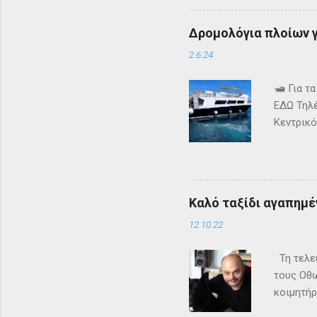
έγιναν δ
δημιουργ
Δρομολόγια πλοίων γι
τον να ε
Faceboo
2.6.24
🛥️ Για 
ΕΔΩ Τηλέ
Κεντρικό
τα δρομ
+302661
ενημερω
Καλό ταξίδι αγαπημέν
12.10.22
Τη τελευ
τους Οθω
κοιμητήρ