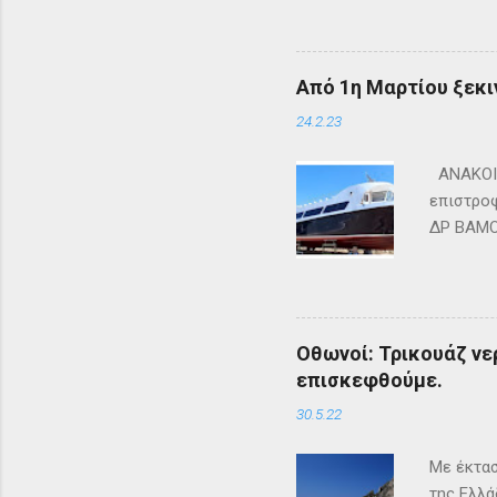
Από 1η Μαρτίου ξεκι
24.2.23
ΑΝΑΚΟΙΝ
επιστροφ
ΔΡ ΒΑΜΟΣ
ΜΑΘΡΑΚΙ 
lines.co
Οθωνοί: Τρικουάζ νερ
επισκεφθούμε.
30.5.22
Με έκτασ
της Ελλά