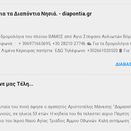
υσοίωνες. Ακόμα και για τον Σπύρο με τις απύθμενες αντοχές, οι 
ούσαν παγωμένες ριπές και έφερναν υψηλό κυματισμό, τον αποδ
α τα Διαπόντια Νησιά. - diapontia.gr
γκαταλείψει τη προσπάθεια. 👉 Ακολουθήστε μας στο Instagram 
k
τα δρομολόγια του πλοίου ΒΑΜΟΣ από Άγιο Στέφανο Αυλιωτών Βό
φωνα: : + 306971665695, +30 28210 27746 🛳️ Για τα δρομολόγια
 Λιμένα Κέρκυρας πατήστε ΕΔΩ Τηλέφωνο: +302661020520 🛢️ Για
ολόγια μεταφοράς καυσίμων του πλοίου ΓΡΗΓΌΡΗΣ Μ. επικοινων
ΔΙΑΒΆ
024220 👉Ακολουθήστε μας στο Facebook και στο Instagram 📬
τικό δελτίο πατώντας ΕΔΩ
ε μας Τέλη...
ταία του πνοή άφησε ο αγαπητός Αριστοτέλης Μάνεσης "Δαμασκής
νούς, σε ηλικία 53 ετών. Η κηδεία του θα τελεστεί αύριο Πέμπτη
ιο του Ιερού Ναού Αγίας Τριάδος Άμμου Οθωνών. Καλή αντάμωση