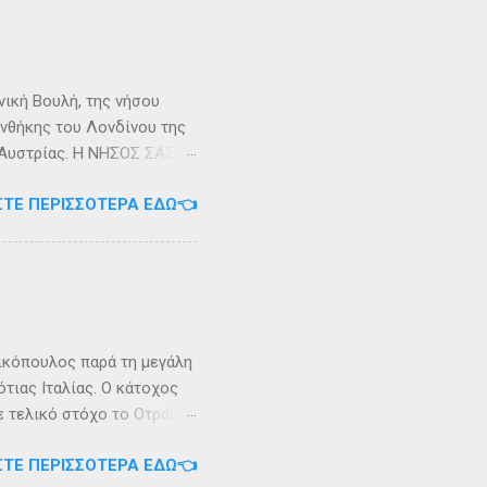
κυπαρίσσι. Φεύγωντας ο
θηκε στην Σχερία, το νησί
νική Βουλή, της νήσου
υνθήκης του Λονδίνου της
ης Αυστρίας. Η ΝΗΣΟΣ ΣΑΣΩΝ
ερα, στην Αλβανία. Η
ΣΤΕ ΠΕΡΙΣΣΌΤΕΡΑ ΕΔΏ👈
 έκταση περίπου 6 τ.χλμ.
τράντο και την είσοδο του
. Η Σάσων ή Σασώ είναι
διο» του πολέμου ανάμεσα
 Καρυανδεύς γράφει :«Κατά
 η όνομα Σάσων». Ο
ικόπουλος παρά τη μεγάλη
τιας Ιταλίας. Ο κάτοχος
ε τελικό στόχο το Οτράντο
ι στις δύσκολες συνθήκες
ΣΤΕ ΠΕΡΙΣΣΌΤΕΡΑ ΕΔΏ👈
αγρίεψε και οι συνθήκες