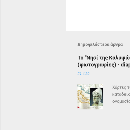
Δημοφιλέστερα άρθρα
Το "Νησί της Καλυψώ
(φωτογραφίες) - diap
21.4.20
Χάρτες τ
καταδεικ
ονομασία
τη μυθολ
αρχαιότη
μεγάλη σ
Σύμφωνα 