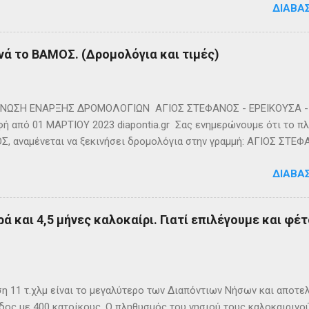
ΔΙΑΒΆ
νά το ΒΑΜΟΣ. (Δρομολόγια και τιμές)
ΩΣΗ ΕΝΑΡΞΗΣ ΔΡΟΜΟΛΟΓΙΩΝ ΑΓΙΟΣ ΣΤΕΦΑΝΟΣ - ΕΡΕΙΚΟΥΣΑ - 
ή από 01 ΜΑΡΤΙΟΥ 2023 diapontia.gr Σας ενημερώνουμε ότι το πλο
, αναμένεται να ξεκινήσει δρομολόγια στην γραμμή: ΑΓΙΟΣ ΣΤΕΦ
- ΟΘΩΝΟΙ και επιστροφή με 3 δρομολόγια την εβδομάδα από 01/0
ΔΙΑΒΆ
m
ά και 4,5 μήνες καλοκαίρι. Γιατί επιλέγουμε και φέτ
η 11 τ.χλμ είναι το μεγαλύτερο των Διαπόντιων Νήσων και αποτε
δος με 400 κατοίκους. Ο πληθυσμός του νησιού τους καλοκαιρινο