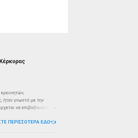
 Κέρκυρας
ι ερευνητών,
, ήταν γνωστό με την
 έρχεται να επιβεβαιώσει
ρει ότι κατά την
ΣΤΕ ΠΕΡΙΣΣΌΤΕΡΑ ΕΔΏ👈
αντα η οποία ζούσε σε μία
ώς, νοτιοδυτικοί Οθωνοι
κεί για επτά χρόνια. Ο