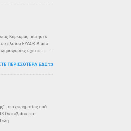
καταιγίδες που
υνάμωσαν αναγκάζοντας
👉 Ακολουθήστε μας στο
ρειας Κέρκυρας πατήστε
 του πλοίου ΕΥΔΟΚΊΑ από
 πληροφορίες σχετικά με
ήστε στο τηλέφωνο:
ΣΤΕ ΠΕΡΙΣΣΌΤΕΡΑ ΕΔΏ👈
Εγγραφείτε στο
" , επιχειρηματίας από
 13 Οκτωβρίου στο
 Τέλη