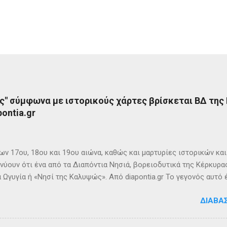
ς" σύμφωνα με ιστορικούς χάρτες βρίσκεται ΒΔ της
ontia.gr
ων 17ου, 18ου και 19ου αιώνα, καθώς και μαρτυρίες ιστορικών κα
νύουν ότι ένα από τα Διαπόντια Νησιά, βορειοδυτικά της Κέρκυρας
 Ωγυγία ή «Νησί της Καλυψώς». Από diapontia.gr Το γεγονός αυτό
ογία και τη τοπική μυθιστορία των Διαποντίων Νήσων που αναφέ
ΔΙΑΒΆ
τα οι Οθωνοί ήταν το νησί της νύμφης Καλυψούς , κόρης του Άτλ
πηλιά. Σπηλιά Καλυψώς - Οθωνοί Η θέση της Σπηλιάς της Καλυψ
με το μύθο, ο Οδυσσέας την ερωτεύθηκε και έμεινε αιχμάλωτος ε