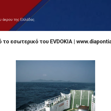
Μετάβαση στο κύριο περιεχόμενο
υ άκρου της Ελλάδας.
το εσωτερικό του EVDOKIA | www.diapontia