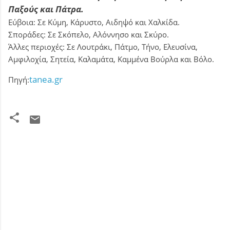
Παξούς και Πάτρα.
Εύβοια: Σε Κύμη, Κάρυστο, Αιδηψό και Χαλκίδα.
Σποράδες: Σε Σκόπελο, Αλόννησο και Σκύρο.
Άλλες περιοχές: Σε Λουτράκι, Πάτμο, Τήνο, Ελευσίνα,
Αμφιλοχία, Σητεία, Καλαμάτα, Καμμένα Βούρλα και Βόλο.
tanea.gr
Πηγή:
Σ
χ
ό
λ
ι
α