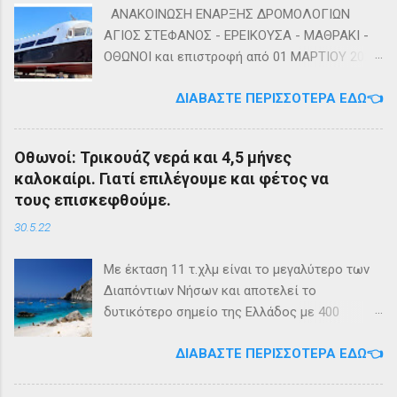
ΑΝΑΚΟΙΝΩΣΗ ΕΝΑΡΞΗΣ ΔΡΟΜΟΛΟΓΙΩΝ
ΑΓΙΟΣ ΣΤΕΦΑΝΟΣ - ΕΡΕΙΚΟΥΣΑ - ΜΑΘΡΑΚΙ -
ΟΘΩΝΟΙ και επιστροφή από 01 ΜΑΡΤΙΟΥ 2023
diapontia.gr Σας ενημερώνουμε ότι το πλοίο
ΔΙΑΒΆΣΤΕ ΠΕΡΙΣΣΌΤΕΡΑ ΕΔΏ👈
της εταιρίας μας, ΕΓ-ΔΡ ΒΑΜΟΣ, αναμένεται
να ξεκινήσει δρομολόγια στην γραμμή: ΑΓΙΟΣ
ΣΤΕΦΑΝΟΣ - ΕΡΕΙΚΟΥΣΑ - ΜΑΘΡΑΚΙ - ΟΘΩΝΟΙ
Οθωνοί: Τρικουάζ νερά και 4,5 μήνες
και επιστροφή με 3 δρομολόγια την εβδομάδα
καλοκαίρι. Γιατί επιλέγουμε και φέτος να
από 01/03/2023 Πηγή: chania-lines.com
τους επισκεφθούμε.
30.5.22
Με έκταση 11 τ.χλμ είναι το μεγαλύτερο των
Διαπόντιων Νήσων και αποτελεί το
δυτικότερο σημείο της Ελλάδος με 400
κατοίκους. Ο πληθυσμός του νησιού τους
ΔΙΑΒΆΣΤΕ ΠΕΡΙΣΣΌΤΕΡΑ ΕΔΏ👈
καλοκαιρινούς μήνες πολλαπλασιάζεται
καθώς κατακλύζεται από ντόπιους αλλά και
εκατοντάδες τουρίστες. Πρόκειται για ένα