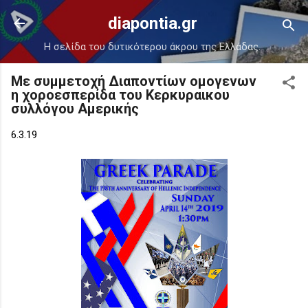
Μετάβαση στο κύριο περιεχόμενο
diapontia.gr
Η σελίδα του δυτικότερου άκρου της Ελλάδας.
Με συμμετοχή Διαποντίων ομογενων
η χοροεσπερίδα του Κερκυραικου
συλλόγου Αμερικής
6.3.19