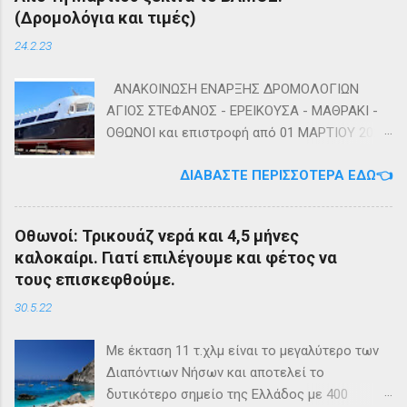
(Δρομολόγια και τιμές)
24.2.23
ΑΝΑΚΟΙΝΩΣΗ ΕΝΑΡΞΗΣ ΔΡΟΜΟΛΟΓΙΩΝ
ΑΓΙΟΣ ΣΤΕΦΑΝΟΣ - ΕΡΕΙΚΟΥΣΑ - ΜΑΘΡΑΚΙ -
ΟΘΩΝΟΙ και επιστροφή από 01 ΜΑΡΤΙΟΥ 2023
diapontia.gr Σας ενημερώνουμε ότι το πλοίο
ΔΙΑΒΆΣΤΕ ΠΕΡΙΣΣΌΤΕΡΑ ΕΔΏ👈
της εταιρίας μας, ΕΓ-ΔΡ ΒΑΜΟΣ, αναμένεται
να ξεκινήσει δρομολόγια στην γραμμή: ΑΓΙΟΣ
ΣΤΕΦΑΝΟΣ - ΕΡΕΙΚΟΥΣΑ - ΜΑΘΡΑΚΙ - ΟΘΩΝΟΙ
Οθωνοί: Τρικουάζ νερά και 4,5 μήνες
και επιστροφή με 3 δρομολόγια την εβδομάδα
καλοκαίρι. Γιατί επιλέγουμε και φέτος να
από 01/03/2023 Πηγή: chania-lines.com
τους επισκεφθούμε.
30.5.22
Με έκταση 11 τ.χλμ είναι το μεγαλύτερο των
Διαπόντιων Νήσων και αποτελεί το
δυτικότερο σημείο της Ελλάδος με 400