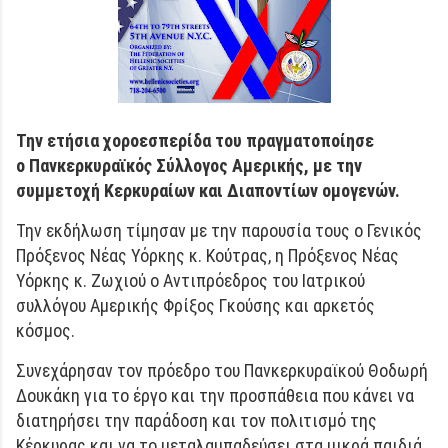
Την ετήσια χοροεσπερίδα του πραγματοποίησε
ο Πανκερκυραϊκό
ς
Σύλλογος Αμερικής, με την
συμμετοχή Κερκυραίων και Διαποντίων ομογενών.
Την εκδήλωση τίμησαν με την παρουσία τους ο Γενικός
Πρόξενος Νέας Υόρκης κ. Κούτρας, η Πρόξενος Νέας
Υόρκης κ. Ζωχιού ο Αντιπρόεδρος του Ιατρικού
συλλόγου Αμερικής Φρίξος Γκούσης και αρκετός
κόσμος.
Συνεχάρησαν τον πρόεδρο του Πανκερκυραϊκού Θοδωρή
Δουκάκη για το έργο και την προσπάθεια που κάνει να
διατηρήσει την παράδοση και τον πολιτισμό της
Κέρκυρας και να το μεταλαμπαδεύσει στα μικρά παιδιά.