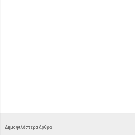
ι
α
Δημοφιλέστερα άρθρα