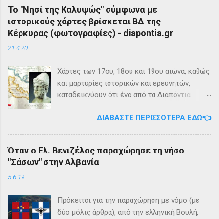
Το "Νησί της Καλυψώς" σύμφωνα με
ιστορικούς χάρτες βρίσκεται ΒΔ της
Κέρκυρας (φωτογραφίες) - diapontia.gr
21.4.20
Χάρτες των 17ου, 18ου και 19ου αιώνα, καθώς
και μαρτυρίες ιστορικών και ερευνητών,
καταδεικνύουν ότι ένα από τα Διαπόντια
Νησιά, βορειοδυτικά της Κέρκυρας, ήταν
ΔΙΑΒΆΣΤΕ ΠΕΡΙΣΣΌΤΕΡΑ ΕΔΏ👈
γνωστό με την ονομασία Ωγυγία ή «Νησί της
Καλυψώς». Από diapontia.gr Το γεγονός αυτό
έρχεται να επιβεβαιώσει τη μυθολογία και
Όταν ο Ελ. Βενιζέλος παραχώρησε τη νήσο
τη τοπική μυθιστορία των Διαποντίων Νήσων
"Σάσων" στην Αλβανία
που αναφέρει ότι κατά την αρχαιότητα οι
Οθωνοί ήταν το νησί της νύμφης Καλυψούς ,
5.6.19
κόρης του Άτλαντα η οποία ζούσε σε μία
μεγάλη σπηλιά. Σπηλιά Καλυψώς - Οθωνοί Η
Πρόκειται για την παραχώρηση με νόμο (με
θέση της Σπηλιάς της Καλυψώς, νοτιοδυτικοί
δύο μόλις άρθρα), από την ελληνική Βουλή,