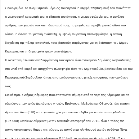
Συγκεκριμένα, το πληθυσμιακό μέγεθος του νησιού, η ισχυρή πληθυσμιακή του πυκνότητα,
η γεωγραφική κατανομή του, η εδαφική του έκταση, η γεωμορφολογία του, ο μεγάλος
αριθμός των χωριών του και η διασπορά τους, το μεγάλο και προβληματικό οδικό του
δίκτυο, η έντονη τουριστική ανάπτυξη, η υψηλή τουριστική επισκεψιμότητα, η αστική
διαχείριση της πόλης αποτελούν τους βασικούς παράγοντες για τη διάσπαση του Δήμου
Κέρκυρας και τη δημιουργία τριών νέων Δήμων.
Η διοικητική άλλωστε αναδιοργάνωση του νησιού είναι αντικείμενο δημόσιας διαβούλευσης
στο νησί από καιρό και απηχεί την πλειοψηφία τόσο του Δημοτικού Συμβουλίου όσο και του
Περιφερειακού Συμβουλίου, όπως αποτυπώνονται στις σχετικές αποφάσεις των οργάνων
τους.
Ειδικότερα, ο Δήμος Κέρκυρας που αποτελείται σήμερα από το νησί της Κέρκυρας και το
σύμπλεγμα των τριών Διαπόντιων νησιών, Ερείκουσα, Μαθράκι και Οθωνούς, έχει έκταση
εξακοσίων δέκα (610) τετραγωνικών χιλιομέτρων και πληθυσμό εκατόν πέντε χιλιάδων
(105.000) κατοίκων σύμφωνα με την τελευταία απογραφή του 2011, είναι ο τρίτος πιο
πυκνοκατοικημένος δήμος της χώρας, με πυκνότητα πληθυσμού εκατόν ογδόντα Πέντε
κατοίκους ανά τετραγωνικό χιλιόμετρο (185 km2, με πρώτη την Αττική με 9δ7/km2 και