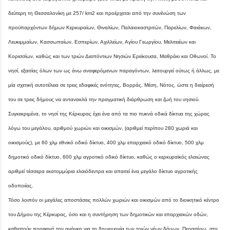
δεύτερη τη Θεσσαλονίκη με 257/ km2 και προέρχεται από την συνένώση των
προϋπαρχόντων δήμων Κερκυραίων, Θιναλίων, Παλαιοκαστριτών, Παρελίων, Φαιάκων,
Λευκιμμαίων, Κασσωπαίων, Εσπερίων, Αχιλλείων, Αγίου Γεωργίου, Μελιτειέων και
Κορισσίων, καθώς και των τριών Διαπόντιων Νησιών Ερείκουσα, Μαθράκι και Οθωνοί. Το
νησί, εξαιτίας όλων των ως άνω αναφερόμενων παραγόντων, λειτουργεί ούτως ή άλλως, με
μία σχετική αυτοτέλεια σε τρεις εδαφικές ενότητες, Βορράς, Μέση, Νότος, ώστε η διαίρεσή
του σε τρεις δήμους να αντανακλά την πραγματική διάρθρωση και ζωή του νησιού.
Συγκεκριμένα, το νησί της Κέρκυρας έχει ένα από τα πιο πυκνά οδικά δίκτυα της χώρας
λόγω του μεγάλου, αριθμού χωριών και οικισμών, (αριθμεί περίπου 280 χωριά και
οικισμούς), με 60 χλμ εθνικό οδικό δίκτυο, 400 χλμ επαρχιακό οδικό δίκτυο, 500 χλμ
δημοτικό οδικό δίκτυο, 600 χλμ αγροτικό οδικό δίκτυο, καθώς ο κερκυραϊκός ελαιώνας
αριθμεί τέσσερα εκατομμύρια ελαιόδεντρα και απαιτεί ένα μεγάλο δίκτυο αγροτικής
οδοποιίας.
Τόσο λοιπόν οι μεγάλες αποστάσεις πολλών χωριών και οικισμών από το διοικητικό κέντρο
του Δήμου της Κέρκυρας, όσο και η συντήρηση των δημοτικών και επαρχιακών οδών,
καθιστούν προφανή την ανάγκη για τη δημιουργία των τριών νέων δήμων. Περαιτέρω, στο