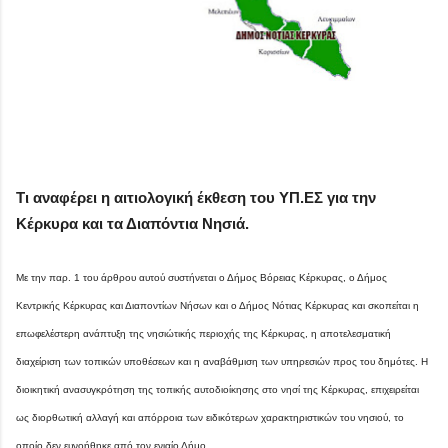
Τι αναφέρει η αιτιολογική έκθεση του ΥΠ.ΕΣ για την
Κέρκυρα και τα Διαπόντια Νησιά.
Με την παρ. 1 του άρθρου αυτού συστήνεται ο Δήμος Βόρειας Κέρκυρας, ο Δήμος
Κεντρικής Κέρκυρας και Διαποντίων Νήσων και ο Δήμος Νότιας Κέρκυρας και σκοπείται η
επωφελέστερη ανάπτυξη της νησιώτικής περιοχής της Κέρκυρας, η αποτελεσματική
διαχείριση των τοπικών υποθέσεων και η αναβάθμιση των υπηρεσιών προς του δημότες. Η
διοικητική ανασυγκρότηση της τοπικής αυτοδιοίκησης στο νησί της Κέρκυρας, επιχειρείται
ως διορθωτική αλλαγή και απόρροια των ειδικότερων χαρακτηριστικών του νησιού, το
οποίο δεν ευνοήθηκε από τον ενιαίο Δήμο.