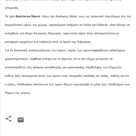
υπηρεσίες.
Τα τρία
Διαπόντια Νησιά
, λόγω της ιδιαίτερης θέσης τους ως νησιωτικό σύμπλεγμα στο πιο
βορειοδυτικό μέρος της χώρας, ευρισκόμενα ανάμεσα σε Ιταλία και Αλβανία, είναι εύλογο να
ενταχθούν στο Δήμο Κεντρικής Κέρκυρας, αφού κατά κύριο λόγο εξυπηρετούνται με
μεταφορά οχημάτων και επιβατών από το λιμάνι της Κέρκυρας.
Για τη διοικητική αναδιοργάνωση του νησιού, πέραν των προαναφερθέντων ειδικότερων
χαρακτηριστικών, λήφθηκε υπόψη και το γεγονός ότι οι νέοι δήμοι μπορούν να
ανταποκριθούν στις ανάγκες εκπαίδευσης και υγειονομικής περίθαλψης των δημοτών,
καθώς ήδη λειτουργούν εντός των ορίων τους υπηρεσίες παιδείας και υγείας, καθώς και ότι
ο μέσος πληθυσμός εκάστου εκ των τριών δήμων προσεγγίζει το μέσο όρο πληθυσμού των
δήμων της χώρας.
Σ