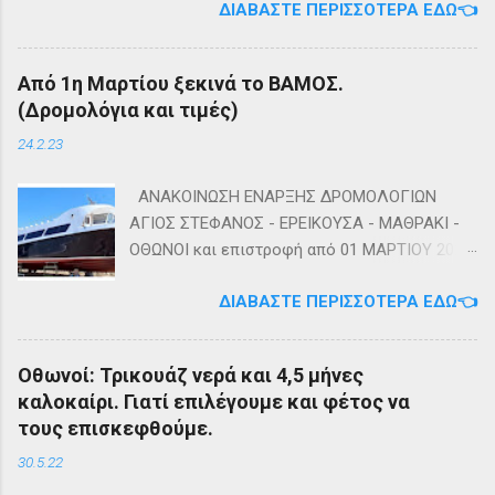
ΔΙΑΒΆΣΤΕ ΠΕΡΙΣΣΌΤΕΡΑ ΕΔΏ👈
Πέμπτη 13 Οκτωβρίου στο κοιμητήριο του
Ιερού Ναού Αγίας Τριάδος Άμμου Οθωνών.
Καλή αντάμωση Τέλη
Από 1η Μαρτίου ξεκινά το ΒΑΜΟΣ.
(Δρομολόγια και τιμές)
24.2.23
ΑΝΑΚΟΙΝΩΣΗ ΕΝΑΡΞΗΣ ΔΡΟΜΟΛΟΓΙΩΝ
ΑΓΙΟΣ ΣΤΕΦΑΝΟΣ - ΕΡΕΙΚΟΥΣΑ - ΜΑΘΡΑΚΙ -
ΟΘΩΝΟΙ και επιστροφή από 01 ΜΑΡΤΙΟΥ 2023
diapontia.gr Σας ενημερώνουμε ότι το πλοίο
ΔΙΑΒΆΣΤΕ ΠΕΡΙΣΣΌΤΕΡΑ ΕΔΏ👈
της εταιρίας μας, ΕΓ-ΔΡ ΒΑΜΟΣ, αναμένεται
να ξεκινήσει δρομολόγια στην γραμμή: ΑΓΙΟΣ
ΣΤΕΦΑΝΟΣ - ΕΡΕΙΚΟΥΣΑ - ΜΑΘΡΑΚΙ - ΟΘΩΝΟΙ
Οθωνοί: Τρικουάζ νερά και 4,5 μήνες
και επιστροφή με 3 δρομολόγια την εβδομάδα
καλοκαίρι. Γιατί επιλέγουμε και φέτος να
από 01/03/2023 Πηγή: chania-lines.com
τους επισκεφθούμε.
30.5.22