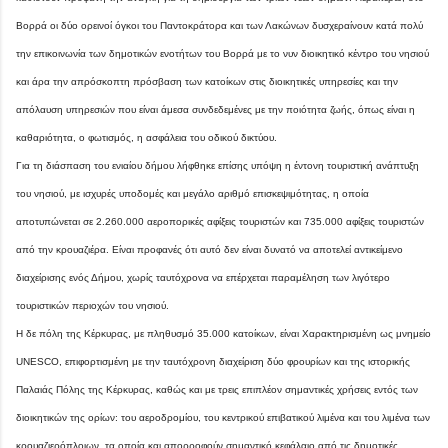
Βορρά οι δύο ορεινοί όγκοι του Παντοκράτορα και των Λακώνων δυσχεραίνουν κατά πολύ
την επικοινωνία των δημοτικών ενοτήτων του Βορρά με το νυν διοικητικό κέντρο του νησιού
και άρα την απρόσκοπτη πρόσβαση των κατοίκων στις διοικητικές υπηρεσίες και την
απόλαυση υπηρεσιών που είναι άμεσα συνδεδεμένες με την ποιότητα ζωής, όπως είναι η
καθαριότητα, ο φωτισμός, η ασφάλεια του οδικού δικτύου.
Για τη διάσπαση του ενιαίου δήμου λήφθηκε επίσης υπόψη η έντονη τουριστική ανάπτυξη
του νησιού, με ισχυρές υποδομές και μεγάλο αριθμό επισκεψιμότητας, η οποία
αποτυπώνεται σε 2.260.000 αεροπορικές αφίξεις τουριστών και 735.000 αφίξεις τουριστών
από την κρουαζιέρα. Είναι προφανές ότι αυτό δεν είναι δυνατό να αποτελεί αντικείμενο
διαχείρισης ενός Δήμου, χωρίς ταυτόχρονα να επέρχεται παραμέληση των λιγότερο
τουριστικών περιοχών του νησιού.
Η δε πόλη της Κέρκυρας, με πληθυσμό 35.000 κατοίκων, είναι Χαρακτηρισμένη ως μνημείο
UNESCO, επιφορτισμένη με την ταυτόχρονη διαχείριση δύο φρουρίων και της ιστορικής
Παλαιάς Πόλης της Κέρκυρας, καθώς και με τρεις επιπλέον σημαντικές χρήσεις εντός των
διοικητικών της ορίων: του αεροδρομίου, του κεντρικού επιβατικού λιμένα και του λιμένα των
κρουαζιερόπλοιων, τα οποία και απορροφούν σημαντικό κεφάλαιο από τις δημοτικές