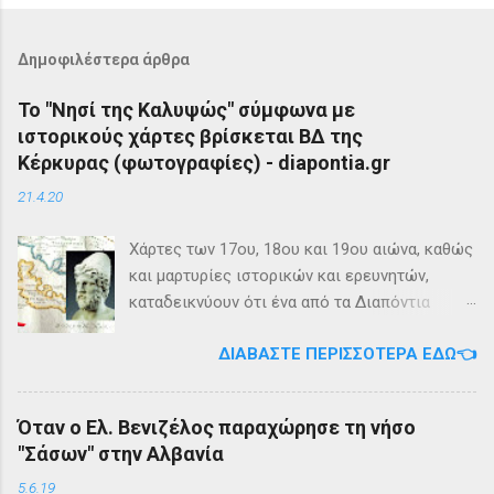
Δημοφιλέστερα άρθρα
Το "Νησί της Καλυψώς" σύμφωνα με
ιστορικούς χάρτες βρίσκεται ΒΔ της
Κέρκυρας (φωτογραφίες) - diapontia.gr
21.4.20
Χάρτες των 17ου, 18ου και 19ου αιώνα, καθώς
και μαρτυρίες ιστορικών και ερευνητών,
καταδεικνύουν ότι ένα από τα Διαπόντια
Νησιά, βορειοδυτικά της Κέρκυρας, ήταν
ΔΙΑΒΆΣΤΕ ΠΕΡΙΣΣΌΤΕΡΑ ΕΔΏ👈
γνωστό με την ονομασία Ωγυγία ή «Νησί της
Καλυψώς». Από diapontia.gr Το γεγονός αυτό
έρχεται να επιβεβαιώσει τη μυθολογία και
Όταν ο Ελ. Βενιζέλος παραχώρησε τη νήσο
τη τοπική μυθιστορία των Διαποντίων Νήσων
"Σάσων" στην Αλβανία
που αναφέρει ότι κατά την αρχαιότητα οι
Οθωνοί ήταν το νησί της νύμφης Καλυψούς ,
5.6.19