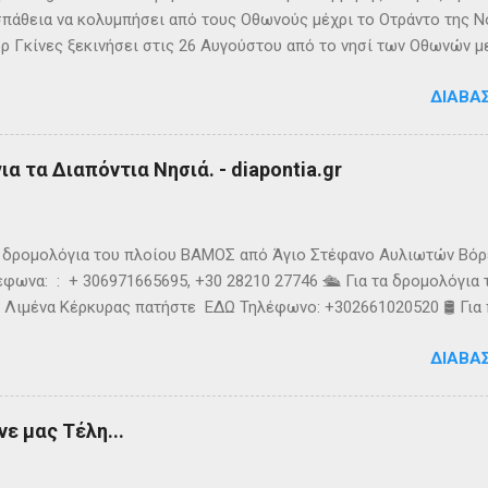
πάθεια να κολυμπήσει από τους Οθωνούς μέχρι το Οτράντο της Νό
ρ Γκίνες ξεκινήσει στις 26 Αυγούστου από το νησί των Οθωνών μ
ίας. Παρά την υπερπροσπάθεια του δεν καταφέρει να ανταπεξέλθε
ΔΙΑΒΆ
οχής. Τη νύχτα ένα κοπάδι μεδουσών τον έβαλε στόχο, η θάλασσα 
υσοίωνες. Ακόμα και για τον Σπύρο με τις απύθμενες αντοχές, οι 
ούσαν παγωμένες ριπές και έφερναν υψηλό κυματισμό, τον αποδ
α τα Διαπόντια Νησιά. - diapontia.gr
γκαταλείψει τη προσπάθεια. 👉 Ακολουθήστε μας στο Instagram 
k
τα δρομολόγια του πλοίου ΒΑΜΟΣ από Άγιο Στέφανο Αυλιωτών Βό
φωνα: : + 306971665695, +30 28210 27746 🛳️ Για τα δρομολόγια
 Λιμένα Κέρκυρας πατήστε ΕΔΩ Τηλέφωνο: +302661020520 🛢️ Για
ολόγια μεταφοράς καυσίμων του πλοίου ΓΡΗΓΌΡΗΣ Μ. επικοινων
ΔΙΑΒΆ
024220 👉Ακολουθήστε μας στο Facebook και στο Instagram 📬
τικό δελτίο πατώντας ΕΔΩ
ε μας Τέλη...