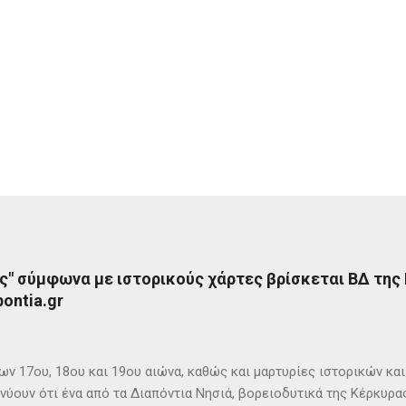
ς" σύμφωνα με ιστορικούς χάρτες βρίσκεται ΒΔ της
ontia.gr
ων 17ου, 18ου και 19ου αιώνα, καθώς και μαρτυρίες ιστορικών κα
νύουν ότι ένα από τα Διαπόντια Νησιά, βορειοδυτικά της Κέρκυρας