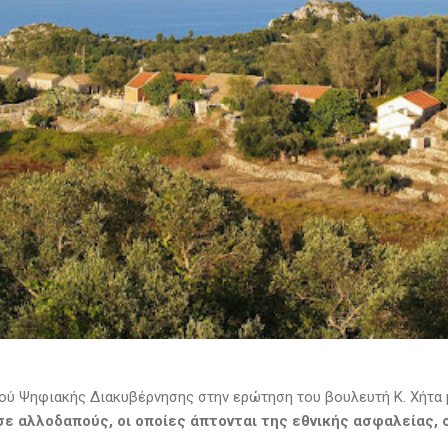
ύ Ψηφιακής Διακυβέρνησης στην ερώτηση του βουλευτή Κ. Χήτα μ
ε αλλοδαπούς, οι οποίες άπτονται της εθνικής ασφαλείας, 