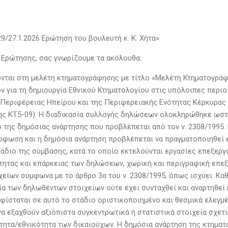
29/27.1.2026 Ερώτηση του βουλευτή κ. Κ. Χήτα»
ι Ερώτησης, σας γνωρίζουμε τα ακόλουθα:
ονται στη μελέτη κτηματογράφησης με τίτλο «Μελέτη Κτηματογρά
 για τη δημιουργία Εθνικού Κτηματολογίου στις υπόλοιπες περι
Περιφέρειας Ηπείρου και της Περιφερειακής Ενότητας Κέρκυρας 
ς ΚΤ5-09). Η διαδικασία συλλογής δηλώσεων ολοκληρώθηκε ωστό
ο της δημόσιας ανάρτησης που προβλέπεται από τον ν. 2308/1995
ρφωση και η δημόσια ανάρτηση προβλέπεται να πραγματοποιηθεί 
τάδιο της σύμβασης, κατά το οποίο εκτελούνται εργασίες επεξερ
τητας και επάρκειας των δηλώσεων, χωρική και περιγραφική επεξ
χείων σύμφωνα με το άρθρο 3α του ν. 2308/1995, όπως ισχύει. Κα
α των δηλωθέντων στοιχείων ούτε έχει συνταχθεί και αναρτηθεί
υφίσταται σε αυτό το στάδιο οριστικοποιημένο και θεσμικά ελεγ
α εξαχθούν αξιόπιστα συγκεντρωτικά ή στατιστικά στοιχεία σχετι
τητα/εθνικότητα των δικαιούχων. Η δημόσια ανάρτηση της κτημα