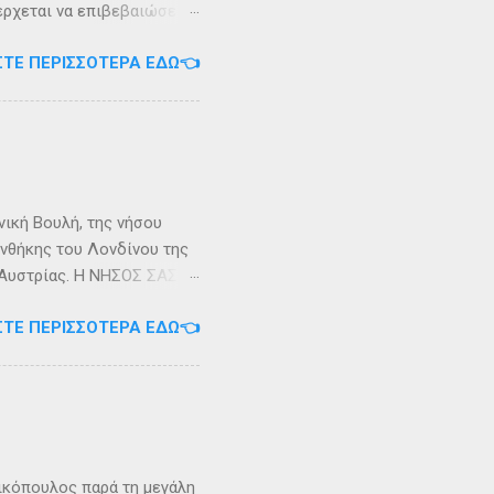
 έρχεται να επιβεβαιώσει
ρει ότι κατά την
ΣΤΕ ΠΕΡΙΣΣΌΤΕΡΑ ΕΔΏ👈
αντα η οποία ζούσε σε μία
ώς, νοτιοδυτικοί Οθωνοι
κεί για επτά χρόνια. Ο
κυπαρίσσι. Φεύγωντας ο
θηκε στην Σχερία, το νησί
νική Βουλή, της νήσου
υνθήκης του Λονδίνου της
ης Αυστρίας. Η ΝΗΣΟΣ ΣΑΣΩΝ
ερα, στην Αλβανία. Η
ΣΤΕ ΠΕΡΙΣΣΌΤΕΡΑ ΕΔΏ👈
 έκταση περίπου 6 τ.χλμ.
τράντο και την είσοδο του
. Η Σάσων ή Σασώ είναι
διο» του πολέμου ανάμεσα
 Καρυανδεύς γράφει :«Κατά
 η όνομα Σάσων». Ο
ικόπουλος παρά τη μεγάλη