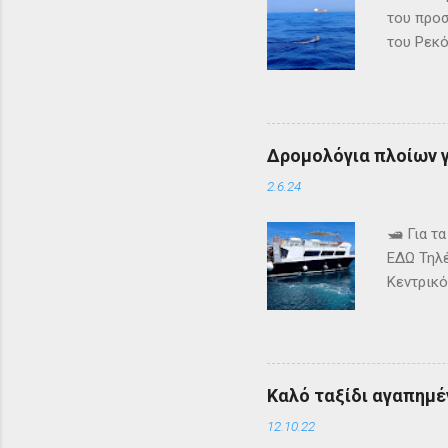
του προσ
του Ρεκό
της Ιταλ
της περι
έγιναν δ
δημιουργ
Δρομολόγια πλοίων γι
τον να ε
Faceboo
2.6.24
🛥️ Για 
ΕΔΩ Τηλέ
Κεντρικό
τα δρομ
+302661
ενημερω
Καλό ταξίδι αγαπημέν
12.10.22