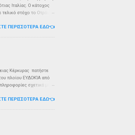
τιας Ιταλίας. Ο κάτοχος
ε τελικό στόχο το Οτράντο
ι στις δύσκολες συνθήκες
ΣΤΕ ΠΕΡΙΣΣΌΤΕΡΑ ΕΔΏ👈
αγρίεψε και οι συνθήκες
καταιγίδες που
υνάμωσαν αναγκάζοντας
👉 Ακολουθήστε μας στο
ρειας Κέρκυρας πατήστε
 του πλοίου ΕΥΔΟΚΊΑ από
 πληροφορίες σχετικά με
ήστε στο τηλέφωνο:
ΣΤΕ ΠΕΡΙΣΣΌΤΕΡΑ ΕΔΏ👈
Εγγραφείτε στο