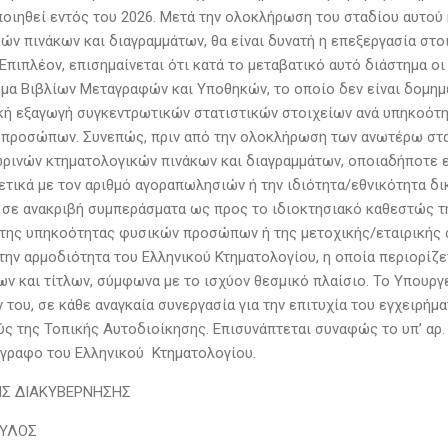
οιηθεί εντός του 2026. Μετά την ολοκλήρωση του σταδίου αυτού
ν πινάκων και διαγραμμάτων, θα είναι δυνατή η επεξεργασία στο
Επιπλέον, επισημαίνεται ότι κατά το μεταβατικό αυτό διάστημα ο
μα Βιβλίων Μεταγραφών και Υποθηκών, το οποίο δεν είναι δομημ
ική εξαγωγή συγκεντρωτικών στατιστικών στοιχείων ανά υπηκοό
ν προσώπων. Συνεπώς, πριν από την ολοκλήρωση των ανωτέρω στ
ρινών κτηματολογικών πινάκων και διαγραμμάτων, οποιαδήποτε 
ετικά με τον αριθμό αγοραπωλησιών ή την ιδιότητα/εθνικότητα δ
ι σε ανακριβή συμπεράσματα ως προς το ιδιοκτησιακό καθεστώς τ
 της υπηκοότητας φυσικών προσώπων ή της μετοχικής/εταιρικής
ην αρμοδιότητα του Ελληνικού Κτηματολογίου, η οποία περιορίζε
ν και τίτλων, σύμφωνα με το ισχύον θεσμικό πλαίσιο. Το Υπουργε
του, σε κάθε αναγκαία συνεργασία για την επιτυχία του εγχειρήμ
ύς της Τοπικής Αυτοδιοίκησης. Επισυνάπτεται συναφώς το υπ’ αρ.
γγραφο του Ελληνικού Κτηματολογίου.
Σ ΔΙΑΚΥΒΕΡΝΗΣΗΣ
ΥΛΟΣ