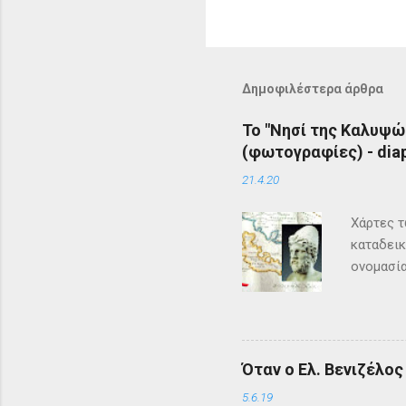
Δημοφιλέστερα άρθρα
Το "Νησί της Καλυψώ
(φωτογραφίες) - diap
21.4.20
Χάρτες τ
καταδεικ
ονομασία
τη μυθολ
αρχαιότη
μεγάλη σ
Σύμφωνα 
Όταν ο Ελ. Βενιζέλο
Όμηρος ,
Οδυσέας 
5.6.19