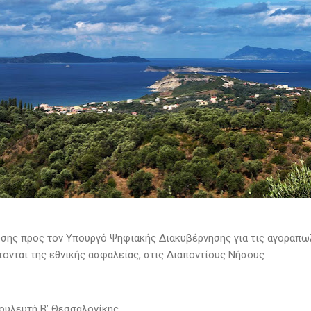
σης προς τον Υπουργό Ψηφιακής Διακυβέρνησης για τις αγοραπω
τονται της εθνικής ασφαλείας, στις Διαποντίους Νήσους
Βουλευτή Β’ Θεσσαλονίκης