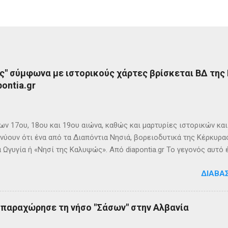
ς" σύμφωνα με ιστορικούς χάρτες βρίσκεται ΒΔ της
ontia.gr
ων 17ου, 18ου και 19ου αιώνα, καθώς και μαρτυρίες ιστορικών κα
νύουν ότι ένα από τα Διαπόντια Νησιά, βορειοδυτικά της Κέρκυρας
 Ωγυγία ή «Νησί της Καλυψώς». Από diapontia.gr Το γεγονός αυτό
ογία και τη τοπική μυθιστορία των Διαποντίων Νήσων που αναφέ
ΔΙΑΒΆ
τα οι Οθωνοί ήταν το νησί της νύμφης Καλυψούς , κόρης του Άτλ
πηλιά. Σπηλιά Καλυψώς - Οθωνοί Η θέση της Σπηλιάς της Καλυψ
με το μύθο, ο Οδυσσέας την ερωτεύθηκε και έμεινε αιχμάλωτος ε
ς παραχώρησε τη νήσο "Σάσων" στην Αλβανία
 ονόμαζε το νησί Ὠγυγία , στο οποίο υπήρχε έντονη ευωδία από 
πάνω σε μία σχεδία, ναυάγησε και αφού πάλεψε με τα κύματα, βρέ