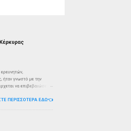
 Κέρκυρας
ι ερευνητών,
, ήταν γνωστό με την
 έρχεται να επιβεβαιώσει
ρει ότι κατά την
ΣΤΕ ΠΕΡΙΣΣΌΤΕΡΑ ΕΔΏ👈
αντα η οποία ζούσε σε μία
ώς, νοτιοδυτικοί Οθωνοι
κεί για επτά χρόνια. Ο
κυπαρίσσι. Φεύγωντας ο
θηκε στην Σχερία, το νησί