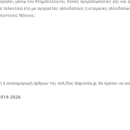
ορήσει, μέσω του Κτηματολογίου, πόσες αγοραπωλησίες γης και 
α τελευταία έτη με αγοραστές αλλοδαπούς ή εταιρείες αλλοδαπώ
αποντίους Νήσους;
 ή αναπαραγωγή άρθρων της σελίδας diapontia.gr, θα πρέπει να αν
 2019-2026