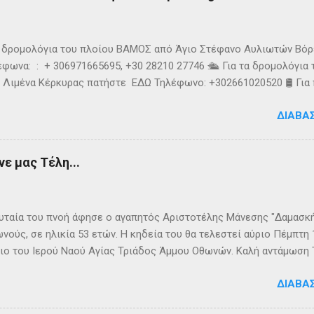
k
τα δρομολόγια του πλοίου ΒΑΜΟΣ από Άγιο Στέφανο Αυλιωτών Βό
φωνα: : + 306971665695, +30 28210 27746 🛳️ Για τα δρομολόγια
 Λιμένα Κέρκυρας πατήστε ΕΔΩ Τηλέφωνο: +302661020520 🛢️ Για
ολόγια μεταφοράς καυσίμων του πλοίου ΓΡΗΓΌΡΗΣ Μ. επικοινων
ΔΙΑΒΆ
024220 👉Ακολουθήστε μας στο Facebook και στο Instagram 📬
τικό δελτίο πατώντας ΕΔΩ
ε μας Τέλη...
ταία του πνοή άφησε ο αγαπητός Αριστοτέλης Μάνεσης "Δαμασκής
νούς, σε ηλικία 53 ετών. Η κηδεία του θα τελεστεί αύριο Πέμπτη
ιο του Ιερού Ναού Αγίας Τριάδος Άμμου Οθωνών. Καλή αντάμωση
ΔΙΑΒΆ