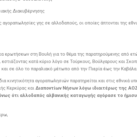
φιακής Διακυβέρνησης
ς αγοραπωλησίες γης σε αλλοδαπούς, οι οποίες άπτονται της εθνι
α ερωτήσεων στη Βουλή για το θέμα της παρατηρούμενης από ετώ
 εστιάζοντας κατά κύριο λόγο σε Τούρκους, Βούλγαρους και Σκοπι
ο και σε όλο το παραλιακό μέτωπο από την Πιερία έως την Καβάλα
ίδια κινητικότητα αγοραπωλησιών παρατηρείται και στις εθνικά υ
κής Κερκύρας και
Διαποντίων Νήσων λόγω ιδιαιτέρως της ΑΟΖ
όνως ότι αλλοδαπός αλβανικής καταγωγής αγόρασε το ήμισυ
έρω,