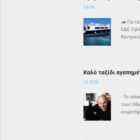
Faceboo
2.6.24
🛥️ Για 
ΕΔΩ Τηλέ
Κεντρικό
τα δρομ
+302661
ενημερω
Καλό ταξίδι αγαπημέν
12.10.22
Τη τελευ
τους Οθω
κοιμητήρ