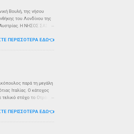
νική Βουλή, της νήσου
υνθήκης του Λονδίνου της
ης Αυστρίας. Η ΝΗΣΟΣ ΣΑΣΩΝ
ερα, στην Αλβανία. Η
ΣΤΕ ΠΕΡΙΣΣΌΤΕΡΑ ΕΔΏ👈
 έκταση περίπου 6 τ.χλμ.
τράντο και την είσοδο του
. Η Σάσων ή Σασώ είναι
διο» του πολέμου ανάμεσα
 Καρυανδεύς γράφει :«Κατά
 η όνομα Σάσων». Ο
ικόπουλος παρά τη μεγάλη
τιας Ιταλίας. Ο κάτοχος
ε τελικό στόχο το Οτράντο
ι στις δύσκολες συνθήκες
ΣΤΕ ΠΕΡΙΣΣΌΤΕΡΑ ΕΔΏ👈
αγρίεψε και οι συνθήκες
καταιγίδες που
υνάμωσαν αναγκάζοντας
👉 Ακολουθήστε μας στο