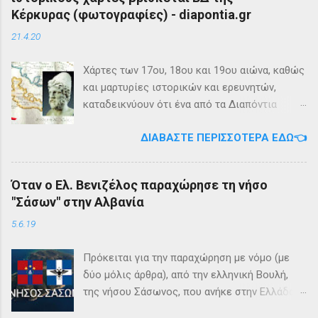
Κέρκυρας (φωτογραφίες) - diapontia.gr
21.4.20
Χάρτες των 17ου, 18ου και 19ου αιώνα, καθώς
και μαρτυρίες ιστορικών και ερευνητών,
καταδεικνύουν ότι ένα από τα Διαπόντια
Νησιά, βορειοδυτικά της Κέρκυρας, ήταν
ΔΙΑΒΆΣΤΕ ΠΕΡΙΣΣΌΤΕΡΑ ΕΔΏ👈
γνωστό με την ονομασία Ωγυγία ή «Νησί της
Καλυψώς». Από diapontia.gr Το γεγονός αυτό
έρχεται να επιβεβαιώσει τη μυθολογία και
Όταν ο Ελ. Βενιζέλος παραχώρησε τη νήσο
τη τοπική μυθιστορία των Διαποντίων Νήσων
"Σάσων" στην Αλβανία
που αναφέρει ότι κατά την αρχαιότητα οι
Οθωνοί ήταν το νησί της νύμφης Καλυψούς ,
5.6.19
κόρης του Άτλαντα η οποία ζούσε σε μία
μεγάλη σπηλιά. Σπηλιά Καλυψώς - Οθωνοί Η
Πρόκειται για την παραχώρηση με νόμο (με
θέση της Σπηλιάς της Καλυψώς, νοτιοδυτικοί
δύο μόλις άρθρα), από την ελληνική Βουλή,
Οθωνοι Σύμφωνα με το μύθο, ο Οδυσσέας
της νήσου Σάσωνος, που ανήκε στην Ελλάδα
την ερωτεύθηκε και έμεινε αιχμάλωτος εκεί
από το 1864 (με βάση το 2ο άρθρο της