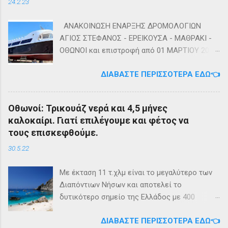
24.2.23
ΑΝΑΚΟΙΝΩΣΗ ΕΝΑΡΞΗΣ ΔΡΟΜΟΛΟΓΙΩΝ
ΑΓΙΟΣ ΣΤΕΦΑΝΟΣ - ΕΡΕΙΚΟΥΣΑ - ΜΑΘΡΑΚΙ -
ΟΘΩΝΟΙ και επιστροφή από 01 ΜΑΡΤΙΟΥ 2023
diapontia.gr Σας ενημερώνουμε ότι το πλοίο
ΔΙΑΒΆΣΤΕ ΠΕΡΙΣΣΌΤΕΡΑ ΕΔΏ👈
της εταιρίας μας, ΕΓ-ΔΡ ΒΑΜΟΣ, αναμένεται
να ξεκινήσει δρομολόγια στην γραμμή: ΑΓΙΟΣ
ΣΤΕΦΑΝΟΣ - ΕΡΕΙΚΟΥΣΑ - ΜΑΘΡΑΚΙ - ΟΘΩΝΟΙ
Οθωνοί: Τρικουάζ νερά και 4,5 μήνες
και επιστροφή με 3 δρομολόγια την εβδομάδα
καλοκαίρι. Γιατί επιλέγουμε και φέτος να
από 01/03/2023 Πηγή: chania-lines.com
τους επισκεφθούμε.
30.5.22
Με έκταση 11 τ.χλμ είναι το μεγαλύτερο των
Διαπόντιων Νήσων και αποτελεί το
δυτικότερο σημείο της Ελλάδος με 400
κατοίκους. Ο πληθυσμός του νησιού τους
ΔΙΑΒΆΣΤΕ ΠΕΡΙΣΣΌΤΕΡΑ ΕΔΏ👈
καλοκαιρινούς μήνες πολλαπλασιάζεται