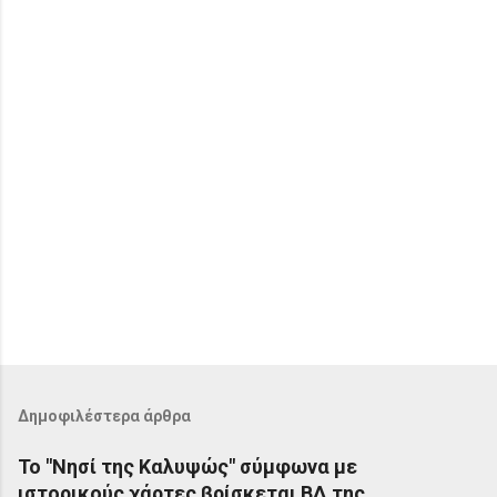
α
Δημοφιλέστερα άρθρα
Το "Νησί της Καλυψώς" σύμφωνα με
ιστορικούς χάρτες βρίσκεται ΒΔ της