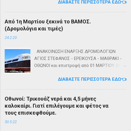
ΔΙΑΒΆΣΤΕ ΠΕΡΙΣΣΌΤΕΡΑ ΕΔΏ👈
Πέμπτη 13 Οκτωβρίου στο κοιμητήριο του
Ιερού Ναού Αγίας Τριάδος Άμμου Οθωνών.
Καλή αντάμωση Τέλη
Από 1η Μαρτίου ξεκινά το ΒΑΜΟΣ.
(Δρομολόγια και τιμές)
24.2.23
ΑΝΑΚΟΙΝΩΣΗ ΕΝΑΡΞΗΣ ΔΡΟΜΟΛΟΓΙΩΝ
ΑΓΙΟΣ ΣΤΕΦΑΝΟΣ - ΕΡΕΙΚΟΥΣΑ - ΜΑΘΡΑΚΙ -
ΟΘΩΝΟΙ και επιστροφή από 01 ΜΑΡΤΙΟΥ 2023
diapontia.gr Σας ενημερώνουμε ότι το πλοίο
ΔΙΑΒΆΣΤΕ ΠΕΡΙΣΣΌΤΕΡΑ ΕΔΏ👈
της εταιρίας μας, ΕΓ-ΔΡ ΒΑΜΟΣ, αναμένεται
να ξεκινήσει δρομολόγια στην γραμμή: ΑΓΙΟΣ
ΣΤΕΦΑΝΟΣ - ΕΡΕΙΚΟΥΣΑ - ΜΑΘΡΑΚΙ - ΟΘΩΝΟΙ
Οθωνοί: Τρικουάζ νερά και 4,5 μήνες
και επιστροφή με 3 δρομολόγια την εβδομάδα
καλοκαίρι. Γιατί επιλέγουμε και φέτος να
από 01/03/2023 Πηγή: chania-lines.com
τους επισκεφθούμε.
30.5.22