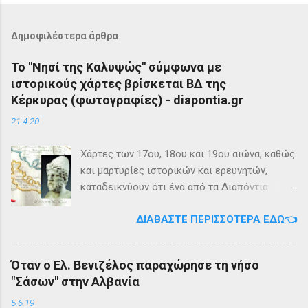
Δημοφιλέστερα άρθρα
Το "Νησί της Καλυψώς" σύμφωνα με
ιστορικούς χάρτες βρίσκεται ΒΔ της
Κέρκυρας (φωτογραφίες) - diapontia.gr
21.4.20
Χάρτες των 17ου, 18ου και 19ου αιώνα, καθώς
και μαρτυρίες ιστορικών και ερευνητών,
καταδεικνύουν ότι ένα από τα Διαπόντια
Νησιά, βορειοδυτικά της Κέρκυρας, ήταν
ΔΙΑΒΆΣΤΕ ΠΕΡΙΣΣΌΤΕΡΑ ΕΔΏ👈
γνωστό με την ονομασία Ωγυγία ή «Νησί της
Καλυψώς». Από diapontia.gr Το γεγονός αυτό
έρχεται να επιβεβαιώσει τη μυθολογία και
Όταν ο Ελ. Βενιζέλος παραχώρησε τη νήσο
τη τοπική μυθιστορία των Διαποντίων Νήσων
"Σάσων" στην Αλβανία
που αναφέρει ότι κατά την αρχαιότητα οι
Οθωνοί ήταν το νησί της νύμφης Καλυψούς ,
5.6.19