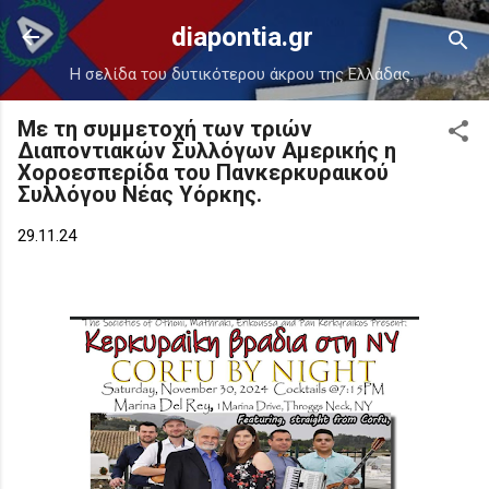
Μετάβαση στο κύριο περιεχόμενο
diapontia.gr
Η σελίδα του δυτικότερου άκρου της Ελλάδας.
Με τη συμμετοχή των τριών
Διαποντιακών Συλλόγων Αμερικής η
Χοροεσπερίδα του Πανκερκυραικού
Συλλόγου Νέας Υόρκης.
29.11.24