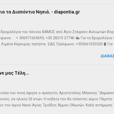
υσοίωνες. Ακόμα και για τον Σπύρο με τις απύθμενες αντοχές, οι 
ούσαν παγωμένες ριπές και έφερναν υψηλό κυματισμό, τον αποδ
α τα Διαπόντια Νησιά. - diapontia.gr
γκαταλείψει τη προσπάθεια. 👉 Ακολουθήστε μας στο Instagram 
k
τα δρομολόγια του πλοίου ΒΑΜΟΣ από Άγιο Στέφανο Αυλιωτών Βό
φωνα: : + 306971665695, +30 28210 27746 🛳️ Για τα δρομολόγια
 Λιμένα Κέρκυρας πατήστε ΕΔΩ Τηλέφωνο: +302661020520 🛢️ Για
ολόγια μεταφοράς καυσίμων του πλοίου ΓΡΗΓΌΡΗΣ Μ. επικοινων
ΔΙΑΒΆ
024220 👉Ακολουθήστε μας στο Facebook και στο Instagram 📬
τικό δελτίο πατώντας ΕΔΩ
ε μας Τέλη...
ταία του πνοή άφησε ο αγαπητός Αριστοτέλης Μάνεσης "Δαμασκής
νούς, σε ηλικία 53 ετών. Η κηδεία του θα τελεστεί αύριο Πέμπτη
ιο του Ιερού Ναού Αγίας Τριάδος Άμμου Οθωνών. Καλή αντάμωση