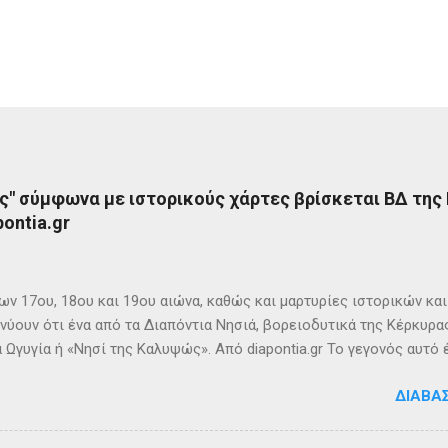
ς" σύμφωνα με ιστορικούς χάρτες βρίσκεται ΒΔ της
ontia.gr
ων 17ου, 18ου και 19ου αιώνα, καθώς και μαρτυρίες ιστορικών κα
νύουν ότι ένα από τα Διαπόντια Νησιά, βορειοδυτικά της Κέρκυρας
 Ωγυγία ή «Νησί της Καλυψώς». Από diapontia.gr Το γεγονός αυτό
ογία και τη τοπική μυθιστορία των Διαποντίων Νήσων που αναφέ
ΔΙΑΒΆ
τα οι Οθωνοί ήταν το νησί της νύμφης Καλυψούς , κόρης του Άτλ
πηλιά. Σπηλιά Καλυψώς - Οθωνοί Η θέση της Σπηλιάς της Καλυψ
με το μύθο, ο Οδυσσέας την ερωτεύθηκε και έμεινε αιχμάλωτος ε