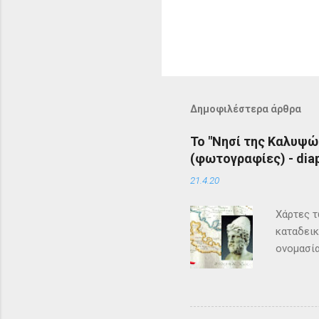
Δημοφιλέστερα άρθρα
Το "Νησί της Καλυψώ
(φωτογραφίες) - diap
21.4.20
Χάρτες τ
καταδεικ
ονομασία
τη μυθολ
αρχαιότη
μεγάλη σ
Σύμφωνα 