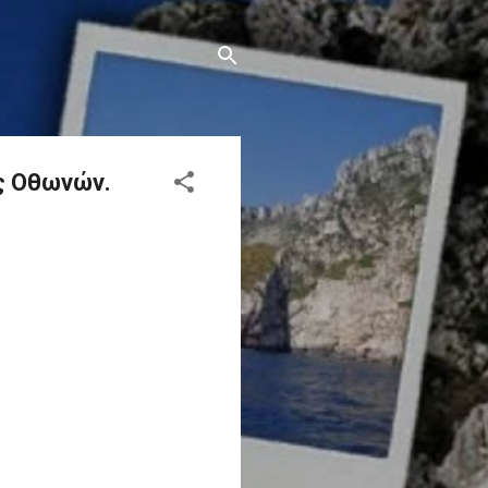
ς Οθωνών.