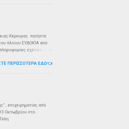
καταιγίδες που
υνάμωσαν αναγκάζοντας
👉 Ακολουθήστε μας στο
ρειας Κέρκυρας πατήστε
 του πλοίου ΕΥΔΟΚΊΑ από
 πληροφορίες σχετικά με
ήστε στο τηλέφωνο:
ΣΤΕ ΠΕΡΙΣΣΌΤΕΡΑ ΕΔΏ👈
Εγγραφείτε στο
" , επιχειρηματίας από
 13 Οκτωβρίου στο
 Τέλη