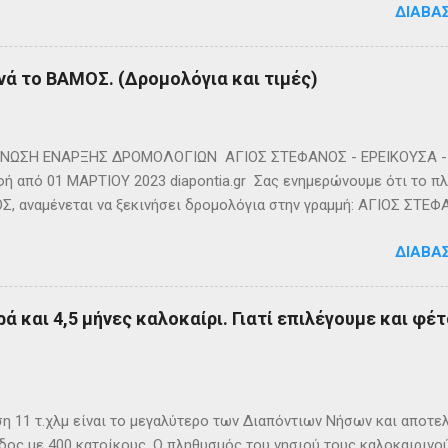
ΔΙΑΒΆ
νά το ΒΑΜΟΣ. (Δρομολόγια και τιμές)
ΩΣΗ ΕΝΑΡΞΗΣ ΔΡΟΜΟΛΟΓΙΩΝ ΑΓΙΟΣ ΣΤΕΦΑΝΟΣ - ΕΡΕΙΚΟΥΣΑ - 
ή από 01 ΜΑΡΤΙΟΥ 2023 diapontia.gr Σας ενημερώνουμε ότι το πλο
, αναμένεται να ξεκινήσει δρομολόγια στην γραμμή: ΑΓΙΟΣ ΣΤΕΦ
- ΟΘΩΝΟΙ και επιστροφή με 3 δρομολόγια την εβδομάδα από 01/0
ΔΙΑΒΆ
m
ά και 4,5 μήνες καλοκαίρι. Γιατί επιλέγουμε και φέτ
η 11 τ.χλμ είναι το μεγαλύτερο των Διαπόντιων Νήσων και αποτε
δος με 400 κατοίκους. Ο πληθυσμός του νησιού τους καλοκαιρινο