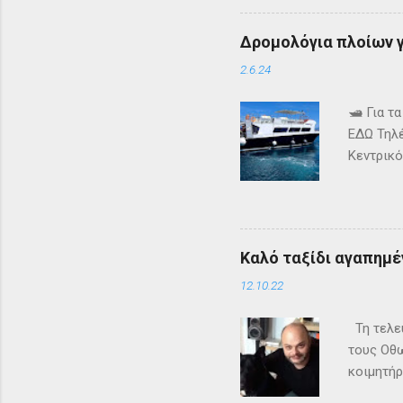
έγιναν δ
δημιουργ
Δρομολόγια πλοίων γι
τον να ε
Faceboo
2.6.24
🛥️ Για 
ΕΔΩ Τηλέ
Κεντρικό
τα δρομ
+302661
ενημερω
Καλό ταξίδι αγαπημέν
12.10.22
Τη τελευ
τους Οθω
κοιμητήρ