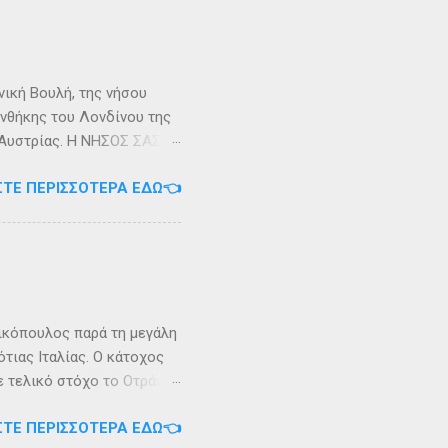
κυπαρίσσι. Φεύγωντας ο
θηκε στην Σχερία, το νησί
νική Βουλή, της νήσου
υνθήκης του Λονδίνου της
ης Αυστρίας. Η ΝΗΣΟΣ ΣΑΣΩΝ
ερα, στην Αλβανία. Η
ΣΤΕ ΠΕΡΙΣΣΌΤΕΡΑ ΕΔΏ👈
 έκταση περίπου 6 τ.χλμ.
τράντο και την είσοδο του
. Η Σάσων ή Σασώ είναι
διο» του πολέμου ανάμεσα
 Καρυανδεύς γράφει :«Κατά
 η όνομα Σάσων». Ο
ικόπουλος παρά τη μεγάλη
τιας Ιταλίας. Ο κάτοχος
ε τελικό στόχο το Οτράντο
ι στις δύσκολες συνθήκες
ΣΤΕ ΠΕΡΙΣΣΌΤΕΡΑ ΕΔΏ👈
αγρίεψε και οι συνθήκες