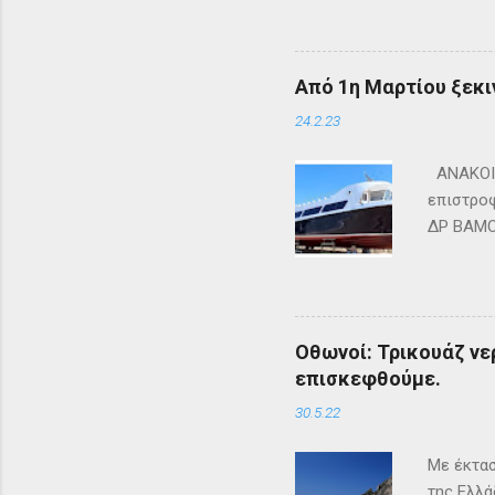
Από 1η Μαρτίου ξεκι
24.2.23
ΑΝΑΚΟΙΝ
επιστροφ
ΔΡ ΒΑΜΟΣ
ΜΑΘΡΑΚΙ 
lines.co
Οθωνοί: Τρικουάζ νερ
επισκεφθούμε.
30.5.22
Με έκτασ
της Ελλά