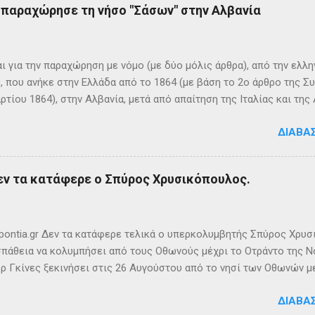
ς παραχώρησε τη νήσο "Σάσων" στην Αλβανία
 ονόμαζε το νησί Ὠγυγία , στο οποίο υπήρχε έντονη ευωδία από 
πάνω σε μία σχεδία, ναυάγησε και αφού πάλεψε με τα κύματα, βρέ
κων σημερινή Κέρκυρα . Ένα στοιχείο που δικαιώνει τον μύθο...
ι για την παραχώρηση με νόμο (με δύο μόλις άρθρα), από την ελλη
 που ανήκε στην Ελλάδα από το 1864 (με βάση το 2ο άρθρο της Σ
ρτίου 1864), στην Αλβανία, μετά από απαίτηση της Ιταλίας και τ
ΦΙΚΑ ΚΑΙ ΙΣΤΟΡΙΚΑ ΣΤΟΙΧΕΙΑ Η Σάσων είναι νησί που ανήκει, σήμ
ΔΙΑΒΆ
 της ονομασία είναι Sazan ή Sazani και η ιταλική της Saseno. Έχει
λη στρατηγική σημασία, καθώς βρίσκεται ανάμεσα στα στενά του Ο
ης Αυλώνας. Δεν έχει μόνιμους κατοίκους, τουλάχιστον επίσημα
εν τα κατάφερε ο Σπύρος Χρυσικόπουλος.
δη από την αρχαιότητα. Ο Πολύβιος την αναφέρει σε ένα «επεισό
ιππο Ε’ της Μακεδονίας και τους Ρωμαίους (215 π.Χ.). Ο Σκύλαξ ο
τι τα Κεραύνια Όρη εν τη Ηπείρω και νήσος παρά ταύτα έστι μικρά,
ς την αναφέρει πρώτο...
ontia.gr Δεν τα κατάφερε τελικά ο υπερκολυμβητής Σπύρος Χρυσ
πάθεια να κολυμπήσει από τους Οθωνούς μέχρι το Οτράντο της Νό
ρ Γκίνες ξεκινήσει στις 26 Αυγούστου από το νησί των Οθωνών μ
ίας. Παρά την υπερπροσπάθεια του δεν καταφέρει να ανταπεξέλθε
ΔΙΑΒΆ
οχής. Τη νύχτα ένα κοπάδι μεδουσών τον έβαλε στόχο, η θάλασσα 