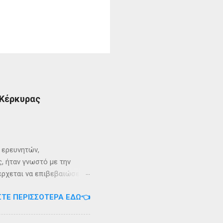
 Κέρκυρας
ι ερευνητών,
, ήταν γνωστό με την
 έρχεται να επιβεβαιώσει
ρει ότι κατά την
ΣΤΕ ΠΕΡΙΣΣΌΤΕΡΑ ΕΔΏ👈
αντα η οποία ζούσε σε μία
ώς, νοτιοδυτικοί Οθωνοι
κεί για επτά χρόνια. Ο