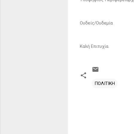
Ουδείς/Ουδεμία
Καλή Επιτυχία.
ΠΟΛΙΤΙΚΗ
Σ
χ
ό
λ
ι