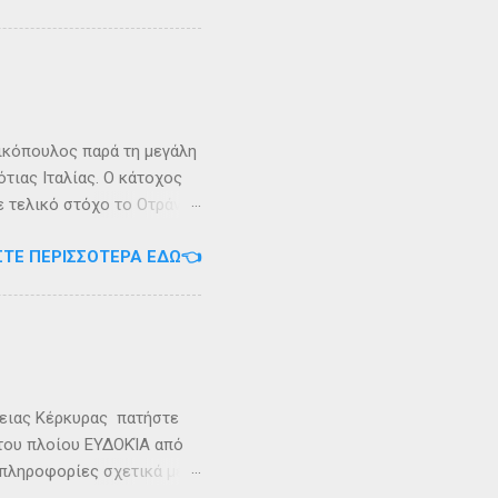
τράντο και την είσοδο του
. Η Σάσων ή Σασώ είναι
διο» του πολέμου ανάμεσα
 Καρυανδεύς γράφει :«Κατά
 η όνομα Σάσων». Ο
ικόπουλος παρά τη μεγάλη
τιας Ιταλίας. Ο κάτοχος
ε τελικό στόχο το Οτράντο
ι στις δύσκολες συνθήκες
ΣΤΕ ΠΕΡΙΣΣΌΤΕΡΑ ΕΔΏ👈
αγρίεψε και οι συνθήκες
καταιγίδες που
υνάμωσαν αναγκάζοντας
👉 Ακολουθήστε μας στο
ρειας Κέρκυρας πατήστε
 του πλοίου ΕΥΔΟΚΊΑ από
 πληροφορίες σχετικά με