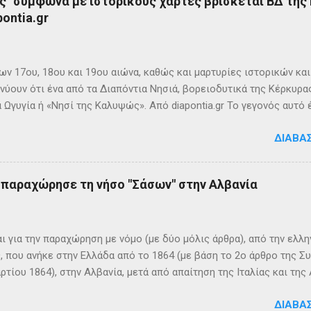
ς" σύμφωνα με ιστορικούς χάρτες βρίσκεται ΒΔ της
ontia.gr
ων 17ου, 18ου και 19ου αιώνα, καθώς και μαρτυρίες ιστορικών κα
νύουν ότι ένα από τα Διαπόντια Νησιά, βορειοδυτικά της Κέρκυρας
 Ωγυγία ή «Νησί της Καλυψώς». Από diapontia.gr Το γεγονός αυτό
ογία και τη τοπική μυθιστορία των Διαποντίων Νήσων που αναφέ
ΔΙΑΒΆ
τα οι Οθωνοί ήταν το νησί της νύμφης Καλυψούς , κόρης του Άτλ
πηλιά. Σπηλιά Καλυψώς - Οθωνοί Η θέση της Σπηλιάς της Καλυψ
με το μύθο, ο Οδυσσέας την ερωτεύθηκε και έμεινε αιχμάλωτος ε
ς παραχώρησε τη νήσο "Σάσων" στην Αλβανία
 ονόμαζε το νησί Ὠγυγία , στο οποίο υπήρχε έντονη ευωδία από 
πάνω σε μία σχεδία, ναυάγησε και αφού πάλεψε με τα κύματα, βρέ
κων σημερινή Κέρκυρα . Ένα στοιχείο που δικαιώνει τον μύθο...
ι για την παραχώρηση με νόμο (με δύο μόλις άρθρα), από την ελλη
 που ανήκε στην Ελλάδα από το 1864 (με βάση το 2ο άρθρο της Σ
ρτίου 1864), στην Αλβανία, μετά από απαίτηση της Ιταλίας και τ
ΦΙΚΑ ΚΑΙ ΙΣΤΟΡΙΚΑ ΣΤΟΙΧΕΙΑ Η Σάσων είναι νησί που ανήκει, σήμ
ΔΙΑΒΆ
 της ονομασία είναι Sazan ή Sazani και η ιταλική της Saseno. Έχει