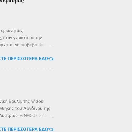
 Κέρκυρας
ι ερευνητών,
, ήταν γνωστό με την
 έρχεται να επιβεβαιώσει
ρει ότι κατά την
ΣΤΕ ΠΕΡΙΣΣΌΤΕΡΑ ΕΔΏ👈
αντα η οποία ζούσε σε μία
ώς, νοτιοδυτικοί Οθωνοι
κεί για επτά χρόνια. Ο
κυπαρίσσι. Φεύγωντας ο
θηκε στην Σχερία, το νησί
νική Βουλή, της νήσου
υνθήκης του Λονδίνου της
ης Αυστρίας. Η ΝΗΣΟΣ ΣΑΣΩΝ
ερα, στην Αλβανία. Η
ΣΤΕ ΠΕΡΙΣΣΌΤΕΡΑ ΕΔΏ👈
 έκταση περίπου 6 τ.χλμ.