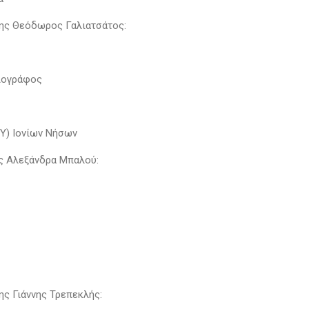
ης Θεόδωρος Γαλιατσάτος:
ιογράφος
Υ) Ιονίων Νήσων
ς Αλεξάνδρα Μπαλού:
ς Γιάννης Τρεπεκλής: