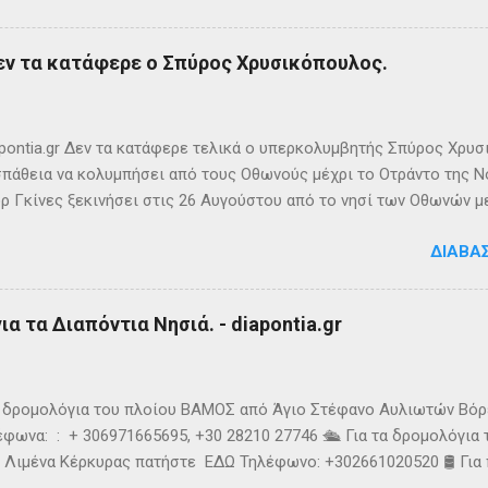
λη στρατηγική σημασία, καθώς βρίσκεται ανάμεσα στα στενά του Ο
ης Αυλώνας. Δεν έχει μόνιμους κατοίκους, τουλάχιστον επίσημα
εν τα κατάφερε ο Σπύρος Χρυσικόπουλος.
δη από την αρχαιότητα. Ο Πολύβιος την αναφέρει σε ένα «επεισό
ιππο Ε’ της Μακεδονίας και τους Ρωμαίους (215 π.Χ.). Ο Σκύλαξ ο
τι τα Κεραύνια Όρη εν τη Ηπείρω και νήσος παρά ταύτα έστι μικρά,
ς την αναφέρει πρώτο...
ontia.gr Δεν τα κατάφερε τελικά ο υπερκολυμβητής Σπύρος Χρυσ
πάθεια να κολυμπήσει από τους Οθωνούς μέχρι το Οτράντο της Νό
ρ Γκίνες ξεκινήσει στις 26 Αυγούστου από το νησί των Οθωνών μ
ίας. Παρά την υπερπροσπάθεια του δεν καταφέρει να ανταπεξέλθε
ΔΙΑΒΆ
οχής. Τη νύχτα ένα κοπάδι μεδουσών τον έβαλε στόχο, η θάλασσα 
υσοίωνες. Ακόμα και για τον Σπύρο με τις απύθμενες αντοχές, οι 
ούσαν παγωμένες ριπές και έφερναν υψηλό κυματισμό, τον αποδ
α τα Διαπόντια Νησιά. - diapontia.gr
γκαταλείψει τη προσπάθεια. 👉 Ακολουθήστε μας στο Instagram 
k
τα δρομολόγια του πλοίου ΒΑΜΟΣ από Άγιο Στέφανο Αυλιωτών Βό
φωνα: : + 306971665695, +30 28210 27746 🛳️ Για τα δρομολόγια
 Λιμένα Κέρκυρας πατήστε ΕΔΩ Τηλέφωνο: +302661020520 🛢️ Για