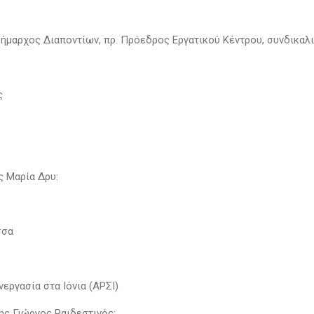
δήμαρχος Διαποντίων, πρ. Πρόεδρος Εργατικού Κέντρου, συνδικαλ
ς
 Μαρία Δρυ:
σσα
εργασία στα Ιόνια (ΑΡΣΙ)
ς Γιώργος Ραιδεστινός: