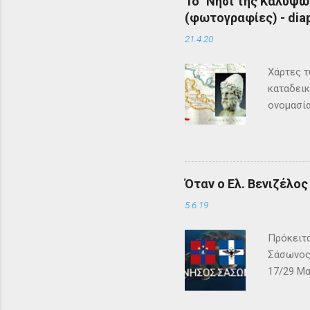
Το "Νησί της Καλυψώ
(φωτογραφίες) - diap
21.4.20
Χάρτες τ
καταδεικ
ονομασία
τη μυθολ
αρχαιότη
μεγάλη σ
Σύμφωνα 
Όταν ο Ελ. Βενιζέλο
Όμηρος ,
Οδυσέας 
5.6.19
των Φαιά
Πρόκειτα
Σάσωνος,
17/29 Μα
– ΓΕΩΓΡΑ
αλβανική