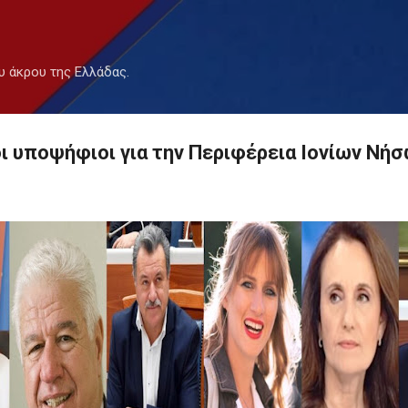
Μετάβαση στο κύριο περιεχόμενο
υ άκρου της Ελλάδας.
οι υποψήφιοι για την Περιφέρεια Ιονίων Νήσ