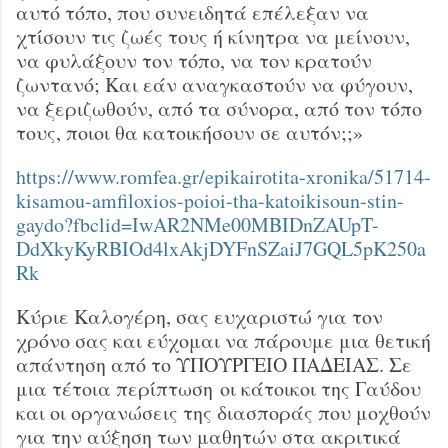
αυτό τόπο, που συνειδητά επέλεξαν να
χτίσουν τις ζωές τους ή κίνητρα να μείνουν,
να φυλάξουν τον τόπο, να τον κρατούν
ζωντανό; Και εάν αναγκαστούν να φύγουν,
να ξεριζωθούν, από τα σύνορα, από τον τόπο
τους, ποιοι θα κατοικήσουν σε αυτόν;;»
https://www.romfea.gr/epikairotita-xronika/51714-
kisamou-amfiloxios-poioi-tha-katoikisoun-stin-
gaydo?fbclid=IwAR2NMe00MBIDnZAUpT-
DdXkyKyRBIOd4lxAkjDYFnSZaiJ7GQL5pK250a
Rk
Κύριε Καλογέρη, σας ευχαριστώ για τον
χρόνο σας και εύχομαι να πάρουμε μια θετική
απάντηση από το ΥΠΟΥΡΓΕΙΟ ΠΑΔΕΙΑΣ. Σε
μια τέτοια περίπτωση οι κάτοικοι της Γαύδου
και οι οργανώσεις της διασποράς που μοχθούν
για την αύξηση των μαθητών στα ακριτικά