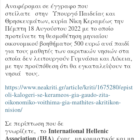
Αναφέρομαι σε έγγραφο που
στείλατε στην Υπουργό Παιδείας και
Θρησκευμάτων, κυρία Νίκη Κεραμέως την
Πέμπτη 18 Αυγούστου 2022 με το οποίο
προτείνετε τη θεσμοθέτηση μηνιαίου
οικονομικού βοηθήματος 500 ευρώ ανά παιδί
για τους μαθητές των ακριτικών νησιών στα
οποία δεν λειτουργούν Γυμνάσια και Λύκεια,
με την προϋπόθεση ότι θα εγκαταλείψουν τα
νησιά τους.
https://www.neakriti.gr/article/kriti/1675280/epist
oli-kalogeri-se-kerameos-gia-gaudo-zita-
oikonomiko-voithima-gia-mathites-akritikon-
nision/
Σε περίπτωση που δε
International Hellenic
γνωρίζετε, το
Association (ΙΗΑ
), ένας μη κομματικός και μη