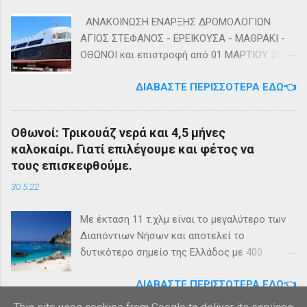
ΑΝΑΚΟΙΝΩΣΗ ΕΝΑΡΞΗΣ ΔΡΟΜΟΛΟΓΙΩΝ
ΑΓΙΟΣ ΣΤΕΦΑΝΟΣ - ΕΡΕΙΚΟΥΣΑ - ΜΑΘΡΑΚΙ -
ΟΘΩΝΟΙ και επιστροφή από 01 ΜΑΡΤΙΟΥ 2023
diapontia.gr Σας ενημερώνουμε ότι το πλοίο
ΔΙΑΒΆΣΤΕ ΠΕΡΙΣΣΌΤΕΡΑ ΕΔΏ👈
της εταιρίας μας, ΕΓ-ΔΡ ΒΑΜΟΣ, αναμένεται
να ξεκινήσει δρομολόγια στην γραμμή: ΑΓΙΟΣ
ΣΤΕΦΑΝΟΣ - ΕΡΕΙΚΟΥΣΑ - ΜΑΘΡΑΚΙ - ΟΘΩΝΟΙ
Οθωνοί: Τρικουάζ νερά και 4,5 μήνες
και επιστροφή με 3 δρομολόγια την εβδομάδα
καλοκαίρι. Γιατί επιλέγουμε και φέτος να
από 01/03/2023 Πηγή: chania-lines.com
τους επισκεφθούμε.
30.5.22
Με έκταση 11 τ.χλμ είναι το μεγαλύτερο των
Διαπόντιων Νήσων και αποτελεί το
δυτικότερο σημείο της Ελλάδος με 400
κατοίκους. Ο πληθυσμός του νησιού τους
ΔΙΑΒΆΣΤΕ ΠΕΡΙΣΣΌΤΕΡΑ ΕΔΏ👈
καλοκαιρινούς μήνες πολλαπλασιάζεται
καθώς κατακλύζεται από ντόπιους αλλά και