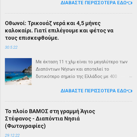
ΔΙΑΒΆΣΤΕ ΠΕΡΙΣΣΌΤΕΡΑ ΕΔΏ👈
της εταιρίας μας, ΕΓ-ΔΡ ΒΑΜΟΣ, αναμένεται
να ξεκινήσει δρομολόγια στην γραμμή: ΑΓΙΟΣ
ΣΤΕΦΑΝΟΣ - ΕΡΕΙΚΟΥΣΑ - ΜΑΘΡΑΚΙ - ΟΘΩΝΟΙ
Οθωνοί: Τρικουάζ νερά και 4,5 μήνες
και επιστροφή με 3 δρομολόγια την εβδομάδα
καλοκαίρι. Γιατί επιλέγουμε και φέτος να
από 01/03/2023 Πηγή: chania-lines.com
τους επισκεφθούμε.
30.5.22
Με έκταση 11 τ.χλμ είναι το μεγαλύτερο των
Διαπόντιων Νήσων και αποτελεί το
δυτικότερο σημείο της Ελλάδος με 400
κατοίκους. Ο πληθυσμός του νησιού τους
ΔΙΑΒΆΣΤΕ ΠΕΡΙΣΣΌΤΕΡΑ ΕΔΏ👈
καλοκαιρινούς μήνες πολλαπλασιάζεται
καθώς κατακλύζεται από ντόπιους αλλά και
εκατοντάδες τουρίστες. Πρόκειται για ένα
Το πλοίο ΒΑΜΟΣ στη γραμμή Άγιος
μέρος, κατάλληλο οικογενειακές διακοπές,
Στέφανος - Διαπόντια Νησιά
για ιστιοπλοϊκή περιήγηση . Το καράβι αφήνει
(Φωτογραφίες)
τον επισκέπτη στα Αυλάκια, ένα όρμο κοντά
στη παραλία του Άμμου που βρίσκονται
29.12.22