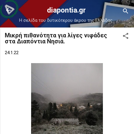
Μετάβαση στο κύριο περιεχόμενο
diapontia.gr
Η σελίδα του δυτικότερου άκρου της Ελλάδας.
Μικρή πιθανότητα για λίγες νιφάδες
στα Διαπόντια Νησιά.
24.1.22