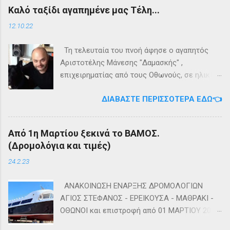
εγκαταλείψει τη προσπάθεια. 👉
Τηλέφωνο: +302661020520 🛢️ Για
Καλό ταξίδι αγαπημένε μας Τέλη...
Ακολουθήστε μας στο Instagram 👉
πληροφορίες σχετικά με τα δρομολόγια
Ακολουθήστε μας στο Facebook
μεταφοράς καυσίμων του πλοίου ΓΡΗΓΌΡΗΣ
12.10.22
Μ. επικοινωνήστε στο τηλέφωνο:
+302661024220 👉Ακολουθήστε μας στο
Τη τελευταία του πνοή άφησε ο αγαπητός
Facebook και στο Instagram 📬Εγγραφείτε
Αριστοτέλης Μάνεσης "Δαμασκής" ,
στο ενημερωτικό δελτίο πατώντας ΕΔΩ
επιχειρηματίας από τους Οθωνούς, σε ηλικία
53 ετών. Η κηδεία του θα τελεστεί αύριο
ΔΙΑΒΆΣΤΕ ΠΕΡΙΣΣΌΤΕΡΑ ΕΔΏ👈
Πέμπτη 13 Οκτωβρίου στο κοιμητήριο του
Ιερού Ναού Αγίας Τριάδος Άμμου Οθωνών.
Καλή αντάμωση Τέλη
Από 1η Μαρτίου ξεκινά το ΒΑΜΟΣ.
(Δρομολόγια και τιμές)
24.2.23
ΑΝΑΚΟΙΝΩΣΗ ΕΝΑΡΞΗΣ ΔΡΟΜΟΛΟΓΙΩΝ
ΑΓΙΟΣ ΣΤΕΦΑΝΟΣ - ΕΡΕΙΚΟΥΣΑ - ΜΑΘΡΑΚΙ -
ΟΘΩΝΟΙ και επιστροφή από 01 ΜΑΡΤΙΟΥ 2023
diapontia.gr Σας ενημερώνουμε ότι το πλοίο