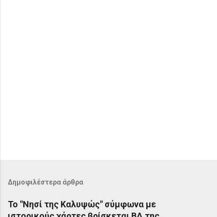
α
Δημοφιλέστερα άρθρα
Το "Νησί της Καλυψώς" σύμφωνα με
ιστορικούς χάρτες βρίσκεται ΒΔ της