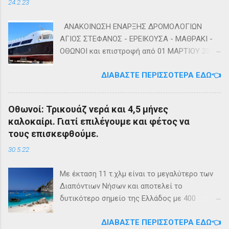
24.2.23
ΑΝΑΚΟΙΝΩΣΗ ΕΝΑΡΞΗΣ ΔΡΟΜΟΛΟΓΙΩΝ
ΑΓΙΟΣ ΣΤΕΦΑΝΟΣ - ΕΡΕΙΚΟΥΣΑ - ΜΑΘΡΑΚΙ -
ΟΘΩΝΟΙ και επιστροφή από 01 ΜΑΡΤΙΟΥ 2023
diapontia.gr Σας ενημερώνουμε ότι το πλοίο
ΔΙΑΒΆΣΤΕ ΠΕΡΙΣΣΌΤΕΡΑ ΕΔΏ👈
της εταιρίας μας, ΕΓ-ΔΡ ΒΑΜΟΣ, αναμένεται
να ξεκινήσει δρομολόγια στην γραμμή: ΑΓΙΟΣ
ΣΤΕΦΑΝΟΣ - ΕΡΕΙΚΟΥΣΑ - ΜΑΘΡΑΚΙ - ΟΘΩΝΟΙ
Οθωνοί: Τρικουάζ νερά και 4,5 μήνες
και επιστροφή με 3 δρομολόγια την εβδομάδα
καλοκαίρι. Γιατί επιλέγουμε και φέτος να
από 01/03/2023 Πηγή: chania-lines.com
τους επισκεφθούμε.
30.5.22
Με έκταση 11 τ.χλμ είναι το μεγαλύτερο των
Διαπόντιων Νήσων και αποτελεί το
δυτικότερο σημείο της Ελλάδος με 400
κατοίκους. Ο πληθυσμός του νησιού τους
ΔΙΑΒΆΣΤΕ ΠΕΡΙΣΣΌΤΕΡΑ ΕΔΏ👈
καλοκαιρινούς μήνες πολλαπλασιάζεται