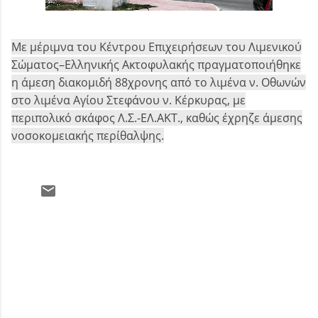
Με μέριμνα του Κέντρου Επιχειρήσεων του Λιμενικού
Σώματος–Ελληνικής Ακτοφυλακής πραγματοποιήθηκε
η άμεση διακομιδή 88χρονης από το λιμένα ν. Οθωνών
στο λιμένα Αγίου Στεφάνου ν. Κέρκυρας, με
περιπολικό σκάφος Λ.Σ.-ΕΛ.ΑΚΤ., καθώς έχρηζε άμεσης
νοσοκομειακής περίθαλψης.
Σ
χ
ό
λ
ι