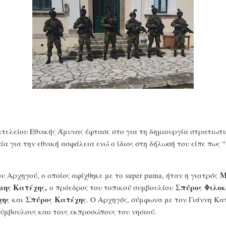
ιτελείου Εθνικής Άμυνας έφτασε στο για τη δημιουργία στρατιωτ
α για την εθνική ασφάλεια ενώ ο ίδιος στη δήλωσή του είπε πως “
Μ
υ Αρχηγού, ο οποίος αφίχθηκε με το super puma, ήταν η γιατρός
μης Κατέχης,
Σπύρος Φιλο
ο πρόεδρος του τοπικού συμβουλίου
χης
Σπύρος Κατέχης
και
. Ο Αρχηγός, σύμφωνα με τον Γιάννη Κα
σύμβουλους καο τους εκπροσώπους του νησιού.