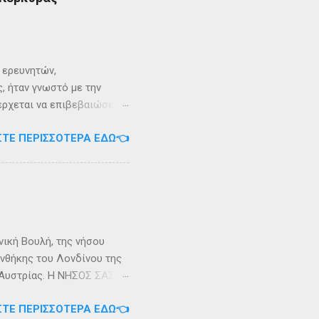
ι ερευνητών,
, ήταν γνωστό με την
 έρχεται να επιβεβαιώσει
ρει ότι κατά την
ΣΤΕ ΠΕΡΙΣΣΌΤΕΡΑ ΕΔΏ👈
αντα η οποία ζούσε σε μία
ώς, νοτιοδυτικοί Οθωνοι
κεί για επτά χρόνια. Ο
κυπαρίσσι. Φεύγωντας ο
θηκε στην Σχερία, το νησί
νική Βουλή, της νήσου
υνθήκης του Λονδίνου της
ης Αυστρίας. Η ΝΗΣΟΣ ΣΑΣΩΝ
ερα, στην Αλβανία. Η
ΣΤΕ ΠΕΡΙΣΣΌΤΕΡΑ ΕΔΏ👈
 έκταση περίπου 6 τ.χλμ.