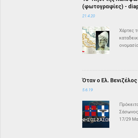
(φωτογραφίες) - diap
21.4.20
Χάρτες τ
καταδεικ
ονομασία
τη μυθολ
αρχαιότη
μεγάλη σ
Σύμφωνα 
Όταν ο Ελ. Βενιζέλο
Όμηρος ,
Οδυσέας 
5.6.19
των Φαιά
Πρόκειτα
Σάσωνος,
17/29 Μα
– ΓΕΩΓΡΑ
αλβανική