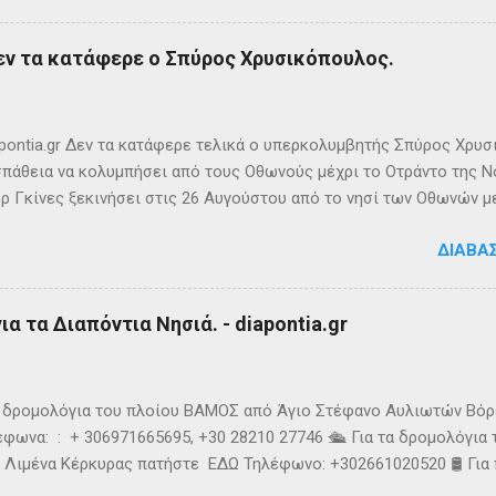
λη στρατηγική σημασία, καθώς βρίσκεται ανάμεσα στα στενά του Ο
ης Αυλώνας. Δεν έχει μόνιμους κατοίκους, τουλάχιστον επίσημα
εν τα κατάφερε ο Σπύρος Χρυσικόπουλος.
δη από την αρχαιότητα. Ο Πολύβιος την αναφέρει σε ένα «επεισό
ιππο Ε’ της Μακεδονίας και τους Ρωμαίους (215 π.Χ.). Ο Σκύλαξ ο
τι τα Κεραύνια Όρη εν τη Ηπείρω και νήσος παρά ταύτα έστι μικρά,
ς την αναφέρει πρώτο...
ontia.gr Δεν τα κατάφερε τελικά ο υπερκολυμβητής Σπύρος Χρυσ
πάθεια να κολυμπήσει από τους Οθωνούς μέχρι το Οτράντο της Νό
ρ Γκίνες ξεκινήσει στις 26 Αυγούστου από το νησί των Οθωνών μ
ίας. Παρά την υπερπροσπάθεια του δεν καταφέρει να ανταπεξέλθε
ΔΙΑΒΆ
οχής. Τη νύχτα ένα κοπάδι μεδουσών τον έβαλε στόχο, η θάλασσα 
υσοίωνες. Ακόμα και για τον Σπύρο με τις απύθμενες αντοχές, οι 
ούσαν παγωμένες ριπές και έφερναν υψηλό κυματισμό, τον αποδ
α τα Διαπόντια Νησιά. - diapontia.gr
γκαταλείψει τη προσπάθεια. 👉 Ακολουθήστε μας στο Instagram 
k
τα δρομολόγια του πλοίου ΒΑΜΟΣ από Άγιο Στέφανο Αυλιωτών Βό
φωνα: : + 306971665695, +30 28210 27746 🛳️ Για τα δρομολόγια
 Λιμένα Κέρκυρας πατήστε ΕΔΩ Τηλέφωνο: +302661020520 🛢️ Για
ολόγια μεταφοράς καυσίμων του πλοίου ΓΡΗΓΌΡΗΣ Μ. επικοινων