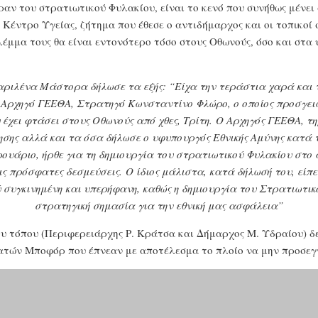
ραν του στρατιωτικού Φυλακίου, είναι το κενό που συνήθως μένει
Κέντρο Υγείας, ζήτημα που έθεσε ο αντιδήμαρχος και οι τοπικοί 
λέμμα τους θα είναι εντονότερο τόσο στους Οθωνούς, όσο και στα
Μαριλένα Μάστορα δήλωσε τα εξής: “Είχα την τεράστια χαρά και 
 Αρχηγό ΓΕΕΘΑ, Στρατηγό Κωνσταντίνο Φλώρο, ο οποίος προσγειώ
 έχει φτάσει στους Οθωνούς από χθες, Τρίτη.
Ο Αρχηγός ΓΕΕΘΑ, τη
ησης αλλά και τα όσα δήλωσε ο υφυπουργός Εθνικής Αμύνης κατά 
ουάριο, ήρθε για τη δημιουργία του στρατιωτικού Φυλακίου στο α
ις πρόσφατες δεσμεύσεις.
Ο ίδιος μάλιστα, κατά δήλωσή του, είπε
 συγκινημένη και υπερήφανη, καθώς η δημιουργία του Στρατιωτικ
στρατηγική σημασία για την εθνική μας ασφάλεια”
ου τόπου (Περιφερειάρχης Ρ. Κράτσα και Δήμαρχος Μ. Υδραίου) 
ατών Μποφόρ που έπνεαν με αποτέλεσμα το πλοίο να μην προσεγγ