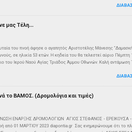
ΔΙΑΒΆ
024220 👉Ακολουθήστε μας στο Facebook και στο Instagram 📬
τικό δελτίο πατώντας ΕΔΩ
ε μας Τέλη...
ταία του πνοή άφησε ο αγαπητός Αριστοτέλης Μάνεσης "Δαμασκής
νούς, σε ηλικία 53 ετών. Η κηδεία του θα τελεστεί αύριο Πέμπτη
ιο του Ιερού Ναού Αγίας Τριάδος Άμμου Οθωνών. Καλή αντάμωση
ΔΙΑΒΆ
νά το ΒΑΜΟΣ. (Δρομολόγια και τιμές)
ΩΣΗ ΕΝΑΡΞΗΣ ΔΡΟΜΟΛΟΓΙΩΝ ΑΓΙΟΣ ΣΤΕΦΑΝΟΣ - ΕΡΕΙΚΟΥΣΑ - 
ή από 01 ΜΑΡΤΙΟΥ 2023 diapontia.gr Σας ενημερώνουμε ότι το πλο