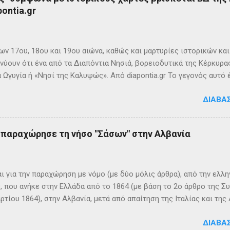
ontia.gr
ων 17ου, 18ου και 19ου αιώνα, καθώς και μαρτυρίες ιστορικών κα
νύουν ότι ένα από τα Διαπόντια Νησιά, βορειοδυτικά της Κέρκυρας
 Ωγυγία ή «Νησί της Καλυψώς». Από diapontia.gr Το γεγονός αυτό
ογία και τη τοπική μυθιστορία των Διαποντίων Νήσων που αναφέ
ΔΙΑΒΆ
τα οι Οθωνοί ήταν το νησί της νύμφης Καλυψούς , κόρης του Άτλ
πηλιά. Σπηλιά Καλυψώς - Οθωνοί Η θέση της Σπηλιάς της Καλυψ
με το μύθο, ο Οδυσσέας την ερωτεύθηκε και έμεινε αιχμάλωτος ε
ς παραχώρησε τη νήσο "Σάσων" στην Αλβανία
 ονόμαζε το νησί Ὠγυγία , στο οποίο υπήρχε έντονη ευωδία από 
πάνω σε μία σχεδία, ναυάγησε και αφού πάλεψε με τα κύματα, βρέ
κων σημερινή Κέρκυρα . Ένα στοιχείο που δικαιώνει τον μύθο...
ι για την παραχώρηση με νόμο (με δύο μόλις άρθρα), από την ελλη
 που ανήκε στην Ελλάδα από το 1864 (με βάση το 2ο άρθρο της Σ
ρτίου 1864), στην Αλβανία, μετά από απαίτηση της Ιταλίας και τ
ΦΙΚΑ ΚΑΙ ΙΣΤΟΡΙΚΑ ΣΤΟΙΧΕΙΑ Η Σάσων είναι νησί που ανήκει, σήμ
ΔΙΑΒΆ
 της ονομασία είναι Sazan ή Sazani και η ιταλική της Saseno. Έχει