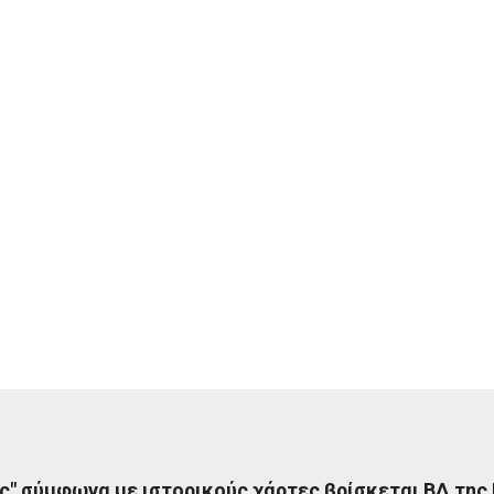
ς" σύμφωνα με ιστορικούς χάρτες βρίσκεται ΒΔ της