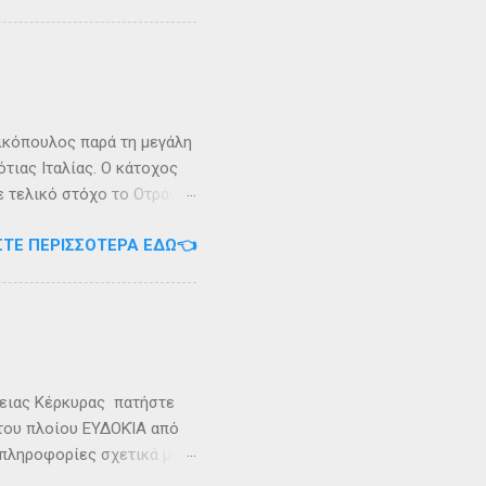
τράντο και την είσοδο του
. Η Σάσων ή Σασώ είναι
διο» του πολέμου ανάμεσα
 Καρυανδεύς γράφει :«Κατά
 η όνομα Σάσων». Ο
ικόπουλος παρά τη μεγάλη
τιας Ιταλίας. Ο κάτοχος
ε τελικό στόχο το Οτράντο
ι στις δύσκολες συνθήκες
ΣΤΕ ΠΕΡΙΣΣΌΤΕΡΑ ΕΔΏ👈
αγρίεψε και οι συνθήκες
καταιγίδες που
υνάμωσαν αναγκάζοντας
👉 Ακολουθήστε μας στο
ρειας Κέρκυρας πατήστε
 του πλοίου ΕΥΔΟΚΊΑ από
 πληροφορίες σχετικά με
ήστε στο τηλέφωνο: