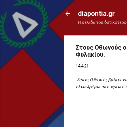
diapontia.gr
Η σελίδα του δυτικότερο
Στους Οθωνούς ο 
Φυλακίου.
14.4.21
Στους Οθωνούς βρίσκετα
ελικοδρόμιο του νησιού 