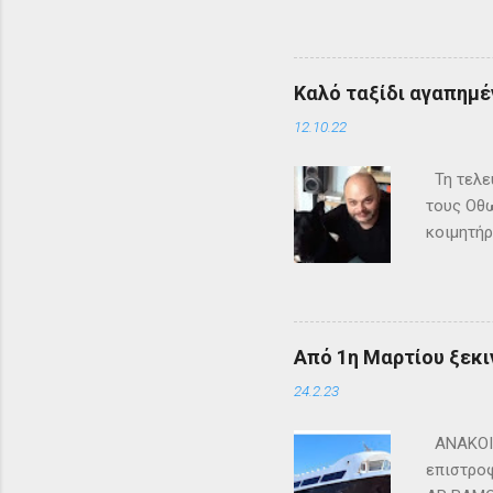
+302661
ενημερω
Καλό ταξίδι αγαπημέν
12.10.22
Τη τελευ
τους Οθω
κοιμητήρ
Από 1η Μαρτίου ξεκι
24.2.23
ΑΝΑΚΟΙΝ
επιστροφ