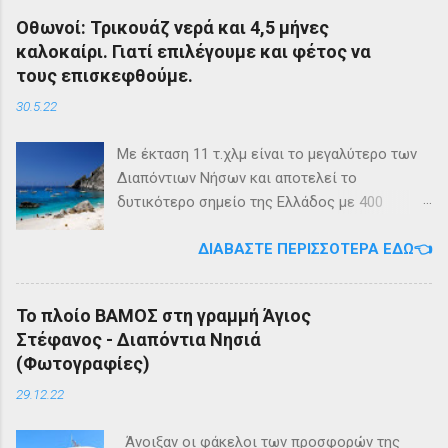
ΣΤΕΦΑΝΟΣ - ΕΡΕΙΚΟΥΣΑ - ΜΑΘΡΑΚΙ - ΟΘΩΝΟΙ
Οθωνοί: Τρικουάζ νερά και 4,5 μήνες
και επιστροφή με 3 δρομολόγια την εβδομάδα
καλοκαίρι. Γιατί επιλέγουμε και φέτος να
από 01/03/2023 Πηγή: chania-lines.com
τους επισκεφθούμε.
30.5.22
Με έκταση 11 τ.χλμ είναι το μεγαλύτερο των
Διαπόντιων Νήσων και αποτελεί το
δυτικότερο σημείο της Ελλάδος με 400
κατοίκους. Ο πληθυσμός του νησιού τους
ΔΙΑΒΆΣΤΕ ΠΕΡΙΣΣΌΤΕΡΑ ΕΔΏ👈
καλοκαιρινούς μήνες πολλαπλασιάζεται
καθώς κατακλύζεται από ντόπιους αλλά και
εκατοντάδες τουρίστες. Πρόκειται για ένα
Το πλοίο ΒΑΜΟΣ στη γραμμή Άγιος
μέρος, κατάλληλο οικογενειακές διακοπές,
Στέφανος - Διαπόντια Νησιά
για ιστιοπλοϊκή περιήγηση . Το καράβι αφήνει
(Φωτογραφίες)
τον επισκέπτη στα Αυλάκια, ένα όρμο κοντά
στη παραλία του Άμμου που βρίσκονται
29.12.22
συγκεντρωμένα τα καταστήματα του νησιού.
Άμμος Στους Οθωνούς υπάρχουν πάνω από
Άνοιξαν οι φάκελοι των προσφορών της