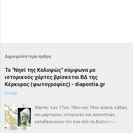
Δημοφιλέστερα άρθρα
Το "Νησί της Καλυψώς" σύμφωνα με
ιστορικούς χάρτες βρίσκεται ΒΔ της
Κέρκυρας (φωτογραφίες) - diapontia.gr
21.4.20
Χάρτες των 17ου, 18ου και 19ου αιώνα, καθώς
και μαρτυρίες ιστορικών και ερευνητών,
καταδεικνύουν ότι ένα από τα Διαπόντια
Νησιά, βορειοδυτικά της Κέρκυρας, ήταν