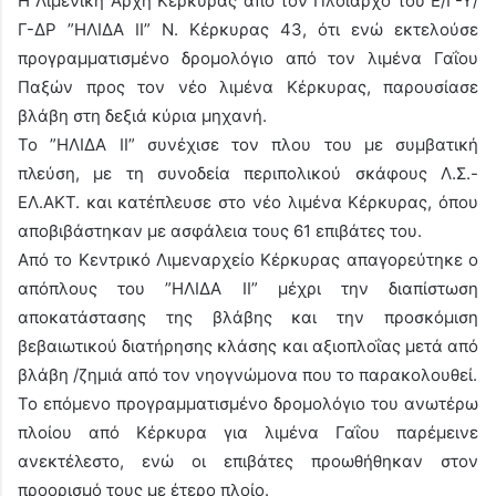
Η Λιμενική Αρχή Κέρκυρας από τον Πλοίαρχο του Ε/Γ-Υ/
Γ-ΔΡ ”ΗΛΙΔΑ ΙΙ” Ν. Κέρκυρας 43, ότι ενώ εκτελούσε
προγραμματισμένο δρομολόγιο από τον λιμένα Γαΐου
Παξών προς τον νέο λιμένα Κέρκυρας, παρουσίασε
βλάβη στη δεξιά κύρια μηχανή.
Το ”ΗΛΙΔΑ ΙΙ” συνέχισε τον πλου του με συμβατική
πλεύση, με τη συνοδεία περιπολικού σκάφους Λ.Σ.-
ΕΛ.ΑΚΤ. και κατέπλευσε στο νέο λιμένα Κέρκυρας, όπου
αποβιβάστηκαν με ασφάλεια τους 61 επιβάτες του.
Από το Κεντρικό Λιμεναρχείο Κέρκυρας απαγορεύτηκε ο
απόπλους του ”ΗΛΙΔΑ ΙΙ” μέχρι την διαπίστωση
αποκατάστασης της βλάβης και την προσκόμιση
βεβαιωτικού διατήρησης κλάσης και αξιοπλοΐας μετά από
βλάβη /ζημιά από τον νηογνώμονα που το παρακολουθεί.
Το επόμενο προγραμματισμένο δρομολόγιο του ανωτέρω
πλοίου από Κέρκυρα για λιμένα Γαΐου παρέμεινε
ανεκτέλεστο, ενώ οι επιβάτες προωθήθηκαν στον
προορισμό τους με έτερο πλοίο.