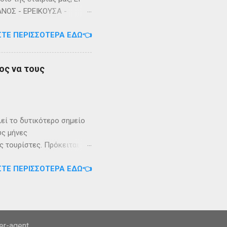
ΑΝΟΣ - ΕΡΕΙΚΟΥΣΑ -
3/2023 Πηγή: chania-
ΣΤΕ ΠΕΡΙΣΣΌΤΕΡΑ ΕΔΏ👈
ος να τους
λεί το δυτικότερο σημείο
ύς μήνες
 τουρίστες. Πρόκειται για
. Το καράβι αφήνει τον
ΣΤΕ ΠΕΡΙΣΣΌΤΕΡΑ ΕΔΏ👈
ονται συγκεντρωμένα τα
ισμοί με 10-20 περίπου
 οικισμός της χώρας.
κοπλάτικα και Μογιάτικα),
ράτικα, Άμμος,
ser-agent