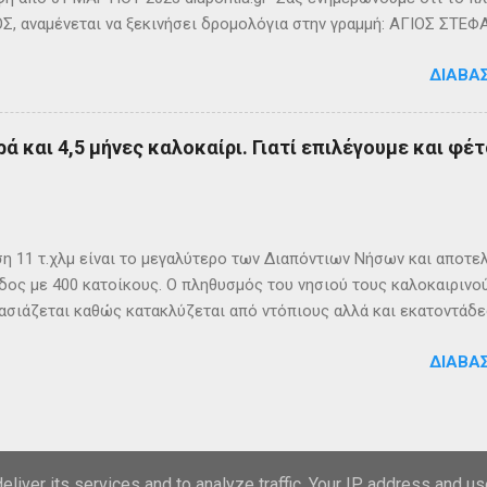
, αναμένεται να ξεκινήσει δρομολόγια στην γραμμή: ΑΓΙΟΣ ΣΤΕΦ
- ΟΘΩΝΟΙ και επιστροφή με 3 δρομολόγια την εβδομάδα από 01/0
ΔΙΑΒΆ
m
ά και 4,5 μήνες καλοκαίρι. Γιατί επιλέγουμε και φέτ
η 11 τ.χλμ είναι το μεγαλύτερο των Διαπόντιων Νήσων και αποτε
δος με 400 κατοίκους. Ο πληθυσμός του νησιού τους καλοκαιρινο
σιάζεται καθώς κατακλύζεται από ντόπιους αλλά και εκατοντάδες
ς, κατάλληλο οικογενειακές διακοπές, για ιστιοπλοϊκή περιήγηση 
ΔΙΑΒΆ
η στα Αυλάκια, ένα όρμο κοντά στη παραλία του Άμμου που βρίσκ
ατα του νησιού. Άμμος Στους Οθωνούς υπάρχουν πάνω από 15 οικ
 καθένας με παλαιότερο το ‘’Χωριό’’ το οποίο είναι ο δυτικότερος
θωνων Οι οικισμοί του νησιού: Χωριό, Δάφνη (με Νικολάτικα,Φραγ
Από το Blogger
ρός, Βιτσενσιάτικα, Αργυράτικα, Δελετάτικα, Δαμασκάτικα, Κατσου
liver its services and to analyze traffic. Your IP address and u