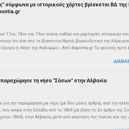
ς" σύμφωνα με ιστορικούς χάρτες βρίσκεται ΒΔ της
ontia.gr
ων 17ου, 18ου και 19ου αιώνα, καθώς και μαρτυρίες ιστορικών κα
νύουν ότι ένα από τα Διαπόντια Νησιά, βορειοδυτικά της Κέρκυρας
 Ωγυγία ή «Νησί της Καλυψώς». Από diapontia.gr Το γεγονός αυτό
ογία και τη τοπική μυθιστορία των Διαποντίων Νήσων που αναφέ
ΔΙΑΒΆ
τα οι Οθωνοί ήταν το νησί της νύμφης Καλυψούς , κόρης του Άτλ
πηλιά. Σπηλιά Καλυψώς - Οθωνοί Η θέση της Σπηλιάς της Καλυψ
με το μύθο, ο Οδυσσέας την ερωτεύθηκε και έμεινε αιχμάλωτος ε
ς παραχώρησε τη νήσο "Σάσων" στην Αλβανία
 ονόμαζε το νησί Ὠγυγία , στο οποίο υπήρχε έντονη ευωδία από 
πάνω σε μία σχεδία, ναυάγησε και αφού πάλεψε με τα κύματα, βρέ
κων σημερινή Κέρκυρα . Ένα στοιχείο που δικαιώνει τον μύθο...
ι για την παραχώρηση με νόμο (με δύο μόλις άρθρα), από την ελλη
 που ανήκε στην Ελλάδα από το 1864 (με βάση το 2ο άρθρο της Σ
ρτίου 1864), στην Αλβανία, μετά από απαίτηση της Ιταλίας και τ
ΦΙΚΑ ΚΑΙ ΙΣΤΟΡΙΚΑ ΣΤΟΙΧΕΙΑ Η Σάσων είναι νησί που ανήκει, σήμ