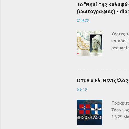
Το "Νησί της Καλυψώ
(φωτογραφίες) - diap
21.4.20
Χάρτες τ
καταδεικ
ονομασία
τη μυθολ
αρχαιότη
μεγάλη σ
Σύμφωνα 
Όταν ο Ελ. Βενιζέλο
Όμηρος ,
Οδυσέας 
5.6.19
των Φαιά
Πρόκειτα
Σάσωνος,
17/29 Μα
– ΓΕΩΓΡΑ