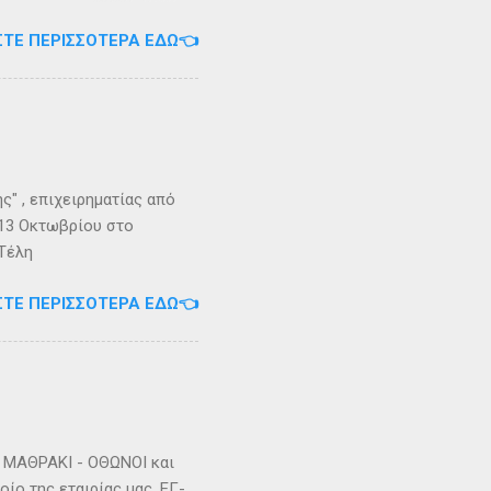
ήστε στο τηλέφωνο:
ΣΤΕ ΠΕΡΙΣΣΌΤΕΡΑ ΕΔΏ👈
Εγγραφείτε στο
" , επιχειρηματίας από
 13 Οκτωβρίου στο
 Τέλη
ΣΤΕ ΠΕΡΙΣΣΌΤΕΡΑ ΕΔΏ👈
ΜΑΘΡΑΚΙ - ΟΘΩΝΟΙ και
ίο της εταιρίας μας, ΕΓ-