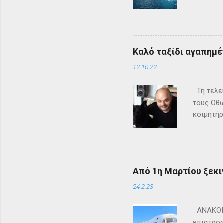
τα δρομ
+302661
ενημερω
Καλό ταξίδι αγαπημέν
12.10.22
Τη τελευ
τους Οθω
κοιμητήρ
Από 1η Μαρτίου ξεκι
24.2.23
ΑΝΑΚΟΙΝ
επιστροφ