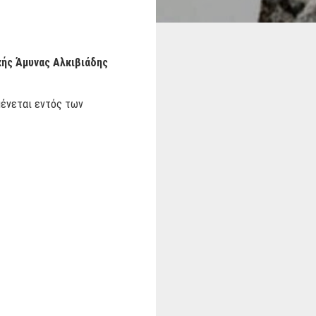
κής Άμυνας Αλκιβιάδης
μένεται εντός των