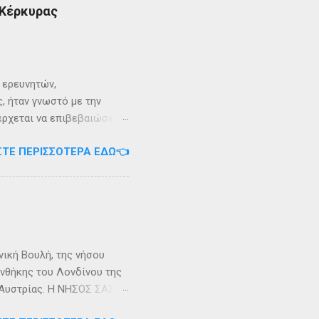
 Κέρκυρας
ι ερευνητών,
, ήταν γνωστό με την
 έρχεται να επιβεβαιώσει
ρει ότι κατά την
ΣΤΕ ΠΕΡΙΣΣΌΤΕΡΑ ΕΔΏ👈
αντα η οποία ζούσε σε μία
ώς, νοτιοδυτικοί Οθωνοι
κεί για επτά χρόνια. Ο
κυπαρίσσι. Φεύγωντας ο
θηκε στην Σχερία, το νησί
νική Βουλή, της νήσου
υνθήκης του Λονδίνου της
ης Αυστρίας. Η ΝΗΣΟΣ ΣΑΣΩΝ
ερα, στην Αλβανία. Η