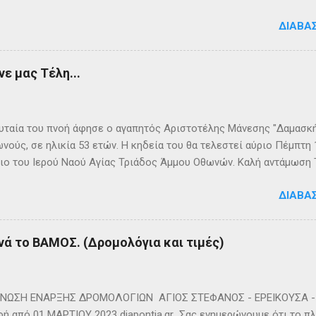
ολόγια μεταφοράς καυσίμων του πλοίου ΓΡΗΓΌΡΗΣ Μ. επικοινων
ΔΙΑΒΆ
024220 👉Ακολουθήστε μας στο Facebook και στο Instagram 📬
τικό δελτίο πατώντας ΕΔΩ
ε μας Τέλη...
ταία του πνοή άφησε ο αγαπητός Αριστοτέλης Μάνεσης "Δαμασκής
νούς, σε ηλικία 53 ετών. Η κηδεία του θα τελεστεί αύριο Πέμπτη
ιο του Ιερού Ναού Αγίας Τριάδος Άμμου Οθωνών. Καλή αντάμωση
ΔΙΑΒΆ
νά το ΒΑΜΟΣ. (Δρομολόγια και τιμές)
ΩΣΗ ΕΝΑΡΞΗΣ ΔΡΟΜΟΛΟΓΙΩΝ ΑΓΙΟΣ ΣΤΕΦΑΝΟΣ - ΕΡΕΙΚΟΥΣΑ - 
ή από 01 ΜΑΡΤΙΟΥ 2023 diapontia.gr Σας ενημερώνουμε ότι το πλο