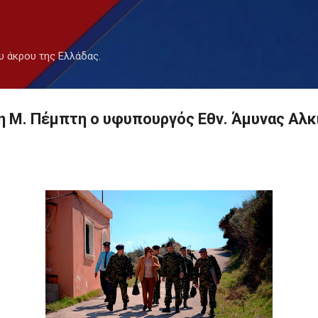
Μετάβαση στο κύριο περιεχόμενο
υ άκρου της Ελλάδας.
η Μ. Πέμπτη ο υφυπουργός Εθν. Άμυνας Αλκ