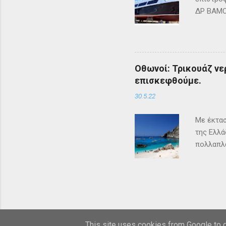
ΔΡ ΒΑΜΟΣ
ΜΑΘΡΑΚΙ 
lines.co
Οθωνοί: Τρικουάζ νερ
επισκεφθούμε.
30.5.22
Με έκτασ
της Ελλά
πολλαπλα
ένα μέρο
επισκέπτ
καταστήμ
σπίτια ο
Χάρτης Ο
και Σταυ
This site uses cookies from Google to de