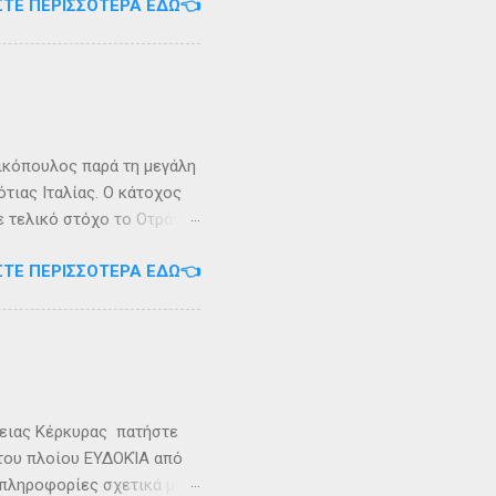
ΣΤΕ ΠΕΡΙΣΣΌΤΕΡΑ ΕΔΏ👈
 έκταση περίπου 6 τ.χλμ.
τράντο και την είσοδο του
. Η Σάσων ή Σασώ είναι
διο» του πολέμου ανάμεσα
 Καρυανδεύς γράφει :«Κατά
 η όνομα Σάσων». Ο
ικόπουλος παρά τη μεγάλη
τιας Ιταλίας. Ο κάτοχος
ε τελικό στόχο το Οτράντο
ι στις δύσκολες συνθήκες
ΣΤΕ ΠΕΡΙΣΣΌΤΕΡΑ ΕΔΏ👈
αγρίεψε και οι συνθήκες
καταιγίδες που
υνάμωσαν αναγκάζοντας
👉 Ακολουθήστε μας στο
ρειας Κέρκυρας πατήστε
 του πλοίου ΕΥΔΟΚΊΑ από
 πληροφορίες σχετικά με