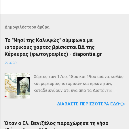
Δημοφιλέστερα άρθρα
Το "Νησί της Καλυψώς" σύμφωνα με
ιστορικούς χάρτες βρίσκεται ΒΔ της
Κέρκυρας (φωτογραφίες) - diapontia.gr
21.4.20
Χάρτες των 17ου, 18ου και 19ου αιώνα, καθώς
και μαρτυρίες ιστορικών και ερευνητών,
καταδεικνύουν ότι ένα από τα Διαπόντια
Νησιά, βορειοδυτικά της Κέρκυρας, ήταν
ΔΙΑΒΆΣΤΕ ΠΕΡΙΣΣΌΤΕΡΑ ΕΔΏ👈
γνωστό με την ονομασία Ωγυγία ή «Νησί της
Καλυψώς». Από diapontia.gr Το γεγονός αυτό
έρχεται να επιβεβαιώσει τη μυθολογία και
Όταν ο Ελ. Βενιζέλος παραχώρησε τη νήσο
τη τοπική μυθιστορία των Διαποντίων Νήσων