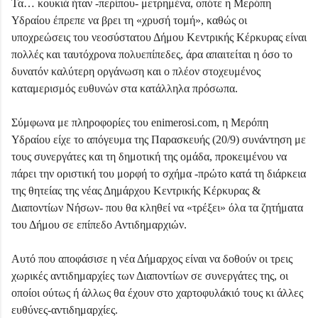
Τα… κουκιά ήταν -περίπου- μετρημένα, οπότε
η Μερόπη
Υδραίου έπρεπε να βρει τη «χρυσή τομή»,
καθώς οι
υποχρεώσεις του νεοσύστατου Δήμου Κεντρικής Κέρκυρας είναι
πολλές και ταυτόχρονα πολυεπίπεδες, άρα απαιτείται η όσο το
δυνατόν καλύτερη οργάνωση και ο πλέον στοχευμένος
καταμερισμός ευθυνών στα κατάλληλα πρόσωπα.
Σύμφωνα με πληροφορίες του
enimerosi.com,
η Μερόπη
Υδραίου είχε
το απόγευμα της Παρασκευής (20/9)
συνάντηση
με
τους συνεργάτες και τη δημοτική της ομάδα, προκειμένου
να
πάρει την οριστική του μορφή το σχήμα
-πρώτο κατά τη διάρκεια
της θητείας της νέας Δημάρχου Κεντρικής Κέρκυρας &
Διαποντίων Νήσων-
που θα κληθεί να «τρέξει» όλα τα ζητήματα
του Δήμου σε επίπεδο Αντιδημαρχιών.
Αυτό που αποφάσισε η νέα Δήμαρχος είναι να δοθούν οι τρεις
χωρικές αντιδημαρχίες των Διαποντίων σε συνεργάτες της, οι
οποίοι ούτως ή άλλως θα έχουν στο χαρτοφυλάκιό τους κι άλλες
ευθύνες-αντιδημαρχίες.