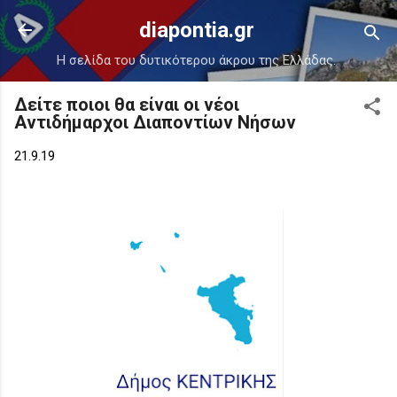
Μετάβαση στο κύριο περιεχόμενο
diapontia.gr
Η σελίδα του δυτικότερου άκρου της Ελλάδας.
Δείτε ποιοι θα είναι οι νέοι
Αντιδήμαρχοι Διαποντίων Νήσων
21.9.19