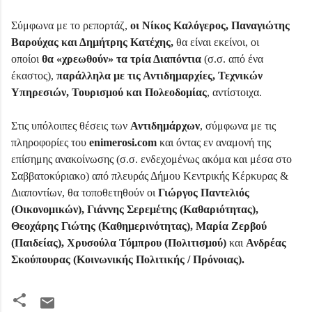
Σύμφωνα με το ρεπορτάζ,
οι Νίκος Καλόγερος, Παναγιώτης
Βαρούχας και Δημήτρης Κατέχης,
θα είναι εκείνοι, οι
οποίοι
θα «χρεωθούν» τα τρία Διαπόντια
(σ.σ. από ένα
έκαστος),
παράλληλα με τις Αντιδημαρχίες, Τεχνικών
Υπηρεσιών, Τουρισμού και Πολεοδομίας
, αντίστοιχα.
Στις υπόλοιπες θέσεις των
Αντιδημάρχων
, σύμφωνα με τις
πληροφορίες του
enimerosi.com
και όντας εν αναμονή της
επίσημης ανακοίνωσης (σ.σ. ενδεχομένως ακόμα και μέσα στο
Σαββατοκύριακο) από πλευράς Δήμου Κεντρικής Κέρκυρας &
Διαποντίων, θα τοποθετηθούν οι
Γιώργος Παντελιός
(Οικονομικών), Γιάννης Σερεμέτης (Καθαριότητας),
Θεοχάρης Γιώτης (Καθημερινότητας), Μαρία Ζερβού
(Παιδείας), Χρυσούλα Τόμπρου (Πολιτισμού)
και
Ανδρέας
Σκούπουρας (Κοινωνικής Πολιτικής / Πρόνοιας).