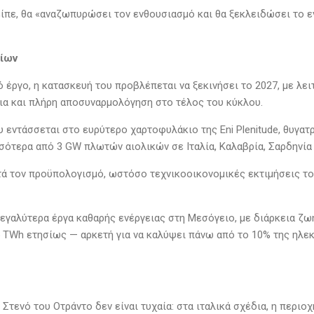
είπε, θα «αναζωπυρώσει τον ενθουσιασμό και θα ξεκλειδώσει το 
ίων
 έργο, η κατασκευή του προβλέπεται να ξεκινήσει το 2027, με λειτ
ια και πλήρη αποσυναρμολόγηση στο τέλος του κύκλου.
υ εντάσσεται στο ευρύτερο χαρτοφυλάκιο της Eni Plenitude, θυγατρι
σότερα από 3 GW πλωτών αιολικών σε Ιταλία, Καλαβρία, Σαρδηνία 
τά τον προϋπολογισμό, ωστόσο τεχνικοοικονομικές εκτιμήσεις τ
μεγαλύτερα έργα καθαρής ενέργειας στη Μεσόγειο, με διάρκεια ζω
 TWh ετησίως — αρκετή για να καλύψει πάνω από το 10% της ηλεκ
Στενό του Οτράντο δεν είναι τυχαία: στα ιταλικά σχέδια, η περιο