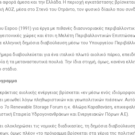
ia αφορά άμεσα και την Ελλάδα. Η περιοχή εγκατάστασης βρίσκετα
ή ΑΟΖ, μέσα στο Στενό του Οτράντο, τον φυσικό δίαυλο που συνδέ
 Espoo (1991) για έργα με πιθανές διασυνοριακές περιβαλλοντικέ
 γειτονικές χώρες και έτσι η Μελέτη Περιβαλλοντικών Επιπτώσεω
ε ελληνική δημόσια διαβούλευση μέσω του Υπουργείου Περιβάλλο
ήμερα διαβουλεύεται για ένα ιταλικό πλωτό αιολικό πάρκο, επειδ
οΐα ή τα μεταναστευτικά πουλιά. Την ίδια στιγμή, όμως, κανένα ελ
ο στάδιο.
όγραμμα
εράκτιας αιολικής ενέργειας βρίσκεται «εν μέσω ενός ιδιόμορφο
ει μειωθεί λόγω πληθωριστικών και γεωπολιτικών πιέσεων. Αυτό
ο 7ο Renewable Storage Forum η κ. Φλώρα Καραθανάση, επικεφαλ
ιστική Εταιρεία Υδρογονανθράκων και Ενεργειακών Πόρων Α.Ε).
ει ολοκληρώσει τις νομικές διαδικασίες, τη δημόσια διαβούλευση
ων, όμως πλέον «το πρόγραμμα βρίσκεται στα χέρια της πολιτική