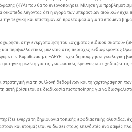
όφασης (ΚΥΑ) που θα το ενεργοποιήσει. Μίλησε για προβληματισμ
κά οικόπεδα λέγοντας ότι η αγορά των υπεράκτιων αιολικών έχει 
 την τεχνική και επιστημονική προετοιμασία για τα επόμενα βήμα
ροχωρήσει στην ενεργοποίηση του «οχήματος ειδικού σκοπού» (SP
 και περιβαλλοντικές μελέτες στις περιοχές ενδιαφέροντος.Όμω
φερε η κ. Καραθανάση, η ΕΔΕΥΕΠ έχει δημιουργήσει γεωλογική βά
στρατηγική μελέτη για τις γεωφυσικές έρευνες και σχεδιάζει τις
ι στρατηγική για τη συλλογή δεδομένων και τη χαρτογράφηση τω
τη αυτή βρίσκεται σε διαδικασία πιστοποίησης για να διασφαλιστ
ηρίζει ενεργά τη δημιουργία τοπικής εφοδιαστικής αλυσίδας, έχε
ιαστούν και ετοιμάζεται να δώσει στους επενδυτές ένα σαφές πλα