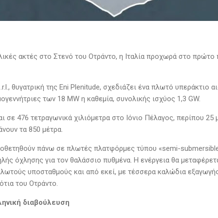
αλικές ακτές στο Στενό του Οτράντο, η Ιταλία προχωρά στο πρώτο
.r.l., θυγατρική της Eni Plenitude, σχεδιάζει ένα πλωτό υπεράκτιο 
ογεννήτριες των 18 MW η καθεμία, συνολικής ισχύος 1,3 GW.
ι σε 476 τετραγωνικά χιλιόμετρα στο Ιόνιο Πέλαγος, περίπου 25 μ
νουν τα 850 μέτρα.
ποθετηθούν πάνω σε πλωτές πλατφόρμες τύπου «semi-submersible
λής όχλησης για τον θαλάσσιο πυθμένα. Η ενέργεια θα μεταφέρε
λωτούς υποσταθμούς και από εκεί, με τέσσερα καλώδια εξαγωγής,
νότια του Οτράντο.
ληνική διαβούλευση