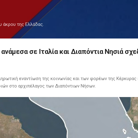
Μετάβαση στο κύριο περιεχόμενο
υ άκρου της Ελλάδας.
νάμεσα σε Ιταλία και Διαπόντια Νησιά σχεδι
ληρωτική εναντίωση της κοινωνίας και των φορέων της Κέρκυρας 
ριών στο αρχιπέλαγος των Διαπόντιων Νήσων.