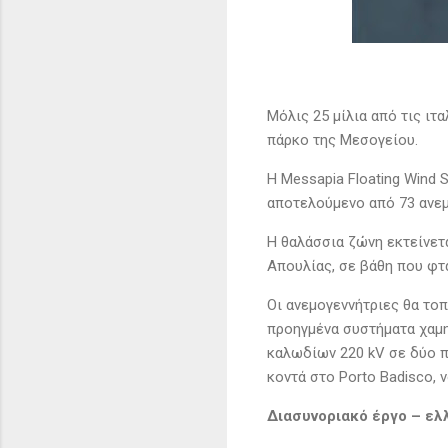
Μόλις 25 μίλια από τις ιτ
πάρκο της Μεσογείου.
Η Messapia Floating Wind S
αποτελούμενο από 73 ανεμ
Η θαλάσσια ζώνη εκτείνετα
Απουλίας, σε βάθη που φτά
Οι ανεμογεννήτριες θα το
προηγμένα συστήματα χαμη
καλωδίων 220 kV σε δύο π
κοντά στο Porto Badisco, 
Διασυνοριακό έργο – ελ