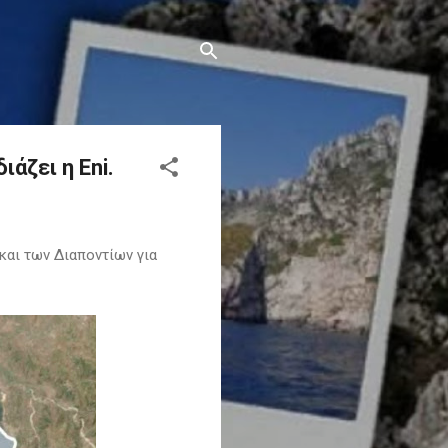
άζει η Eni.
και των Διαποντίων για